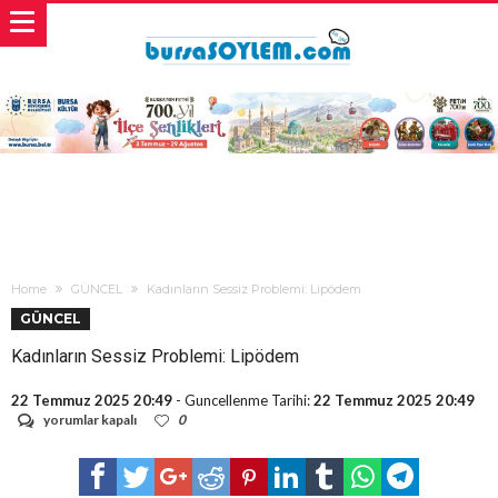
Home
GÜNCEL
Kadınların Sessiz Problemi: Lipödem
GÜNCEL
Kadınların Sessiz Problemi: Lipödem
22 Temmuz 2025 20:49
- Guncellenme Tarihi:
22 Temmuz 2025 20:49
Kadınların
yorumlar kapalı
0
Sessiz
Problemi:
Lipödem
için