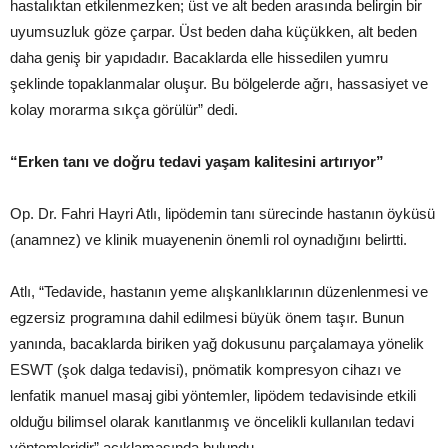
hastalıktan etkilenmezken; üst ve alt beden arasında belirgin bir
uyumsuzluk göze çarpar. Üst beden daha küçükken, alt beden
daha geniş bir yapıdadır. Bacaklarda elle hissedilen yumru
şeklinde topaklanmalar oluşur. Bu bölgelerde ağrı, hassasiyet ve
kolay morarma sıkça görülür” dedi.
“Erken tanı ve doğru tedavi yaşam kalitesini artırıyor”
Op. Dr. Fahri Hayri Atlı, lipödemin tanı sürecinde hastanın öyküsü
(anamnez) ve klinik muayenenin önemli rol oynadığını belirtti.
Atlı, “Tedavide, hastanın yeme alışkanlıklarının düzenlenmesi ve
egzersiz programına dahil edilmesi büyük önem taşır. Bunun
yanında, bacaklarda biriken yağ dokusunu parçalamaya yönelik
ESWT (şok dalga tedavisi), pnömatik kompresyon cihazı ve
lenfatik manuel masaj gibi yöntemler, lipödem tedavisinde etkili
olduğu bilimsel olarak kanıtlanmış ve öncelikli kullanılan tedavi
yöntemleridir” açıklamasında bulundu.