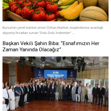
Bursa’nın yerel market zinciri Özhan Market, müşterilerine avantajlı
alışveriş fırsatları sunan “Dolu Dolu İndirimler” …
Başkan Vekili Şahin Biba: “Esnafımızın Her
Zaman Yanında Olacağız”