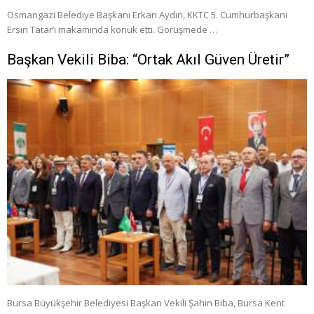
Osmangazi Belediye Başkanı Erkan Aydın, KKTC 5. Cumhurbaşkanı
Ersin Tatar’ı makamında konuk etti. Görüşmede …
Başkan Vekili Biba: “Ortak Akıl Güven Üretir”
Bursa Büyükşehir Belediyesi Başkan Vekili Şahin Biba, Bursa Kent