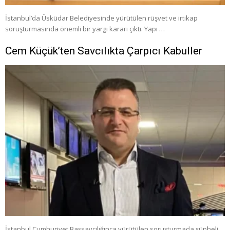
İstanbul’da Üsküdar Belediyesinde yürütülen rüşvet ve irtikap
soruşturmasında önemli bir yargı kararı çıktı. Yapı …
Cem Küçük’ten Savcılıkta Çarpıcı Kabuller
İstanbul Cumhuriyet Başsavcılığınca yürütülen soruşturmada şüpheli