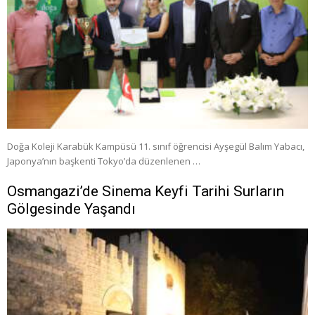
Doğa Koleji Karabük Kampüsü 11. sınıf öğrencisi Ayşegül Balım Yabacı,
Japonya’nın başkenti Tokyo’da düzenlenen …
Osmangazi’de Sinema Keyfi Tarihi Surların
Gölgesinde Yaşandı