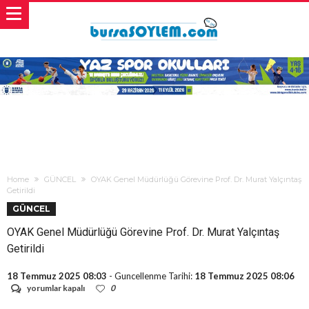
Home
GÜNCEL
OYAK Genel Müdürlüğü Görevine Prof. Dr. Murat Yalçıntaş
Getirildi
GÜNCEL
OYAK Genel Müdürlüğü Görevine Prof. Dr. Murat Yalçıntaş
Getirildi
18 Temmuz 2025 08:03
- Guncellenme Tarihi:
18 Temmuz 2025 08:06
OYAK
yorumlar kapalı
0
Genel