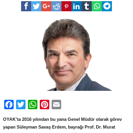
Müdürlüğü
Görevine
Prof.
Dr.
Murat
Yalçıntaş
Getirildi
için
Facebook
Twitter
WhatsApp
Pinterest
Email
OYAK’ta 2016 yılından bu yana Genel Müdür olarak görev
yapan Süleyman Savaş Erdem, bayrağı Prof. Dr. Murat