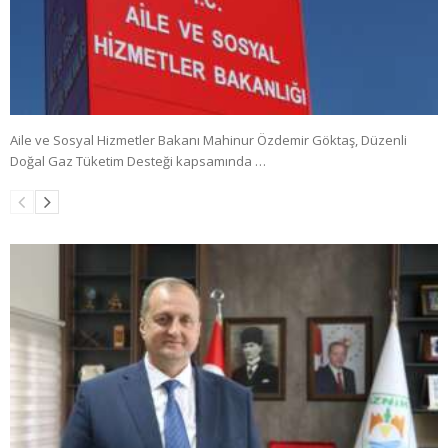
Aile ve Sosyal Hizmetler Bakanı Mahinur Özdemir Göktaş, Düzenli
Doğal Gaz Tüketim Desteği kapsamında …