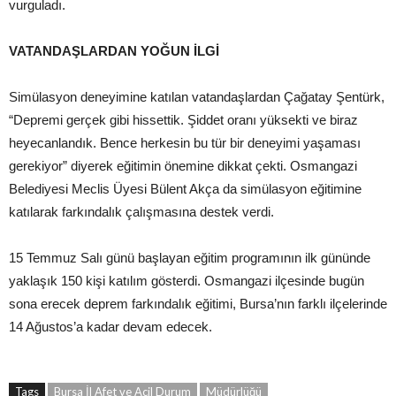
vurguladı.
VATANDAŞLARDAN YOĞUN İLGİ
Simülasyon deneyimine katılan vatandaşlardan Çağatay Şentürk,
“Depremi gerçek gibi hissettik. Şiddet oranı yüksekti ve biraz
heyecanlandık. Bence herkesin bu tür bir deneyimi yaşaması
gerekiyor” diyerek eğitimin önemine dikkat çekti. Osmangazi
Belediyesi Meclis Üyesi Bülent Akça da simülasyon eğitimine
katılarak farkındalık çalışmasına destek verdi.
15 Temmuz Salı günü başlayan eğitim programının ilk gününde
yaklaşık 150 kişi katılım gösterdi. Osmangazi ilçesinde bugün
sona erecek deprem farkındalık eğitimi, Bursa’nın farklı ilçelerinde
14 Ağustos’a kadar devam edecek.
Tags
Bursa İl Afet ve Acil Durum
Müdürlüğü