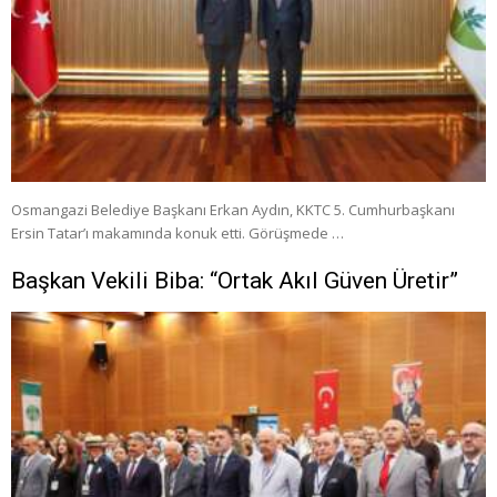
Osmangazi Belediye Başkanı Erkan Aydın, KKTC 5. Cumhurbaşkanı
Ersin Tatar’ı makamında konuk etti. Görüşmede …
Başkan Vekili Biba: “Ortak Akıl Güven Üretir”