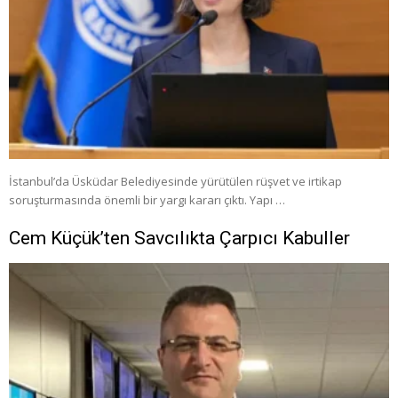
İstanbul’da Üsküdar Belediyesinde yürütülen rüşvet ve irtikap
soruşturmasında önemli bir yargı kararı çıktı. Yapı …
Cem Küçük’ten Savcılıkta Çarpıcı Kabuller