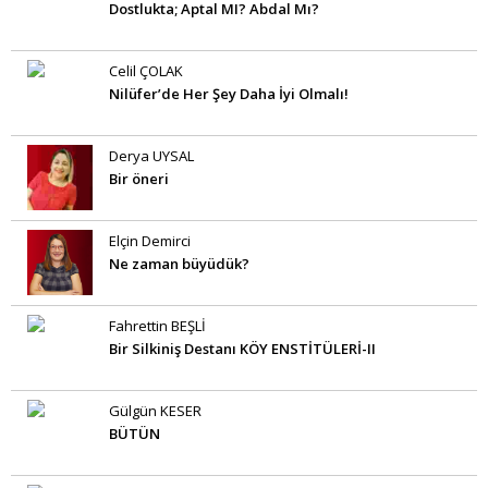
Dostlukta; Aptal MI? Abdal Mı?
Celil ÇOLAK
Nilüfer’de Her Şey Daha İyi Olmalı!
Derya UYSAL
Bir öneri
Elçin Demirci
Ne zaman büyüdük?
Fahrettin BEŞLİ
Bir Silkiniş Destanı KÖY ENSTİTÜLERİ-II
Gülgün KESER
BÜTÜN