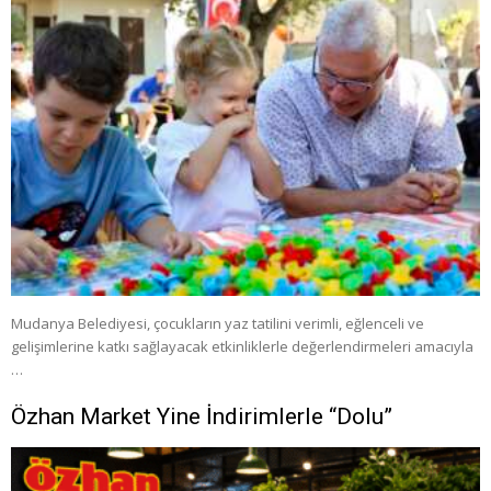
Mudanya Belediyesi, çocukların yaz tatilini verimli, eğlenceli ve
gelişimlerine katkı sağlayacak etkinliklerle değerlendirmeleri amacıyla
…
Özhan Market Yine İndirimlerle “Dolu”