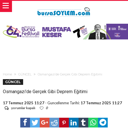
Home
GÜNCEL
Osmangazi’de Gerçek Gibi Deprem Eğitimi
GÜNCEL
Osmangazi’de Gerçek Gibi Deprem Eğitimi
17 Temmuz 2025 11:27
- Guncellenme Tarihi:
17 Temmuz 2025 11:27
Osmangazi’de
yorumlar kapalı
0
Gerçek
Gibi
Deprem
Eğitimi