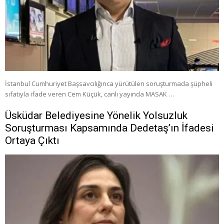
İstanbul Cumhuriyet Başsavcılığınca yürütülen soruşturmada şüpheli
sıfatıyla ifade veren Cem Küçük, canlı yayında MASAK …
Üsküdar Belediyesine Yönelik Yolsuzluk
Soruşturması Kapsamında Dedetaş’ın İfadesi
Ortaya Çıktı