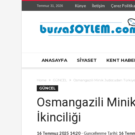
Künye
İletişim
Çerez Politika
Temmuz 31, 2026
ANASAYFA
SİYASET
KENT HABE
Home
GÜNCEL
Osmangazili Minik Judocudan Türkiye 
GÜNCEL
Osmangazili Mini
İkinciliği
16 Temmuz 2025 14:20
- Guncellenme Tarihi:
16 Temm