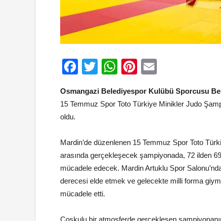
Facebook
Twitter
WhatsApp
Pinterest
Email
Osmangazi Belediyespor Kulübü Sporcusu Ber
15 Temmuz Spor Toto Türkiye Minikler Judo Şampiy
oldu.
Mardin’de düzenlenen 15 Temmuz Spor Toto Türkiy
arasında gerçekleşecek şampiyonada, 72 ilden 6
mücadele edecek. Mardin Artuklu Spor Salonu’nda 
derecesi elde etmek ve gelecekte milli forma giym
mücadele etti.
Coşkulu bir atmosferde gerçekleşen şampiyonanın