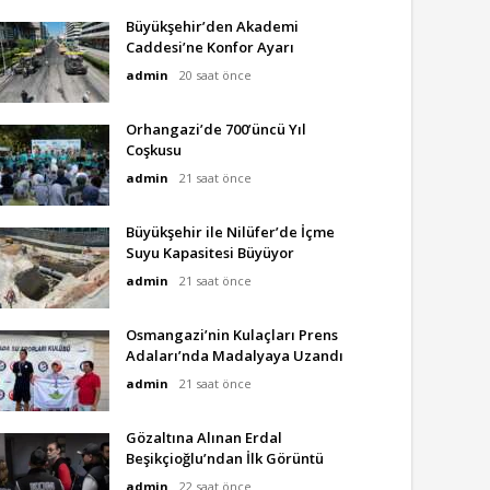
Büyükşehir’den Akademi
Caddesi’ne Konfor Ayarı
admin
20 saat önce
Orhangazi’de 700’üncü Yıl
Coşkusu
admin
21 saat önce
Büyükşehir ile Nilüfer’de İçme
Suyu Kapasitesi Büyüyor
admin
21 saat önce
Osmangazi’nin Kulaçları Prens
Adaları’nda Madalyaya Uzandı
admin
21 saat önce
Gözaltına Alınan Erdal
Beşikçioğlu’ndan İlk Görüntü
admin
22 saat önce