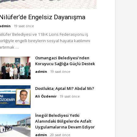
Nilüfer’de Engelsiz Dayanışma
admin
19 saat önce
Nilüfer Belediyesi ve 118-K Lions Federasyonu iş
birliğiyle engelli bireylerin sosyal hayata katılımını
artırmak …
Osmangazi Belediyesi’nden
Koruyucu Sağlığa Güçlü Destek
admin
19 saat önce
Dostlukta; Aptal MI? Abdal Mı?
Ali Özdemir
19 saat önce
İnegöl Belediyesi Yetki
Alanındaki Bölgelerde Asfalt
Uygulamalarına Devam Ediyor
admin
20 saat önce