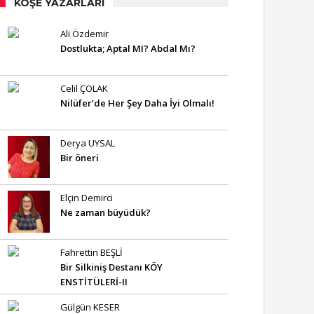
KÖŞE YAZARLARI
Ali Özdemir
Dostlukta; Aptal MI? Abdal Mı?
Celil ÇOLAK
Nilüfer’de Her Şey Daha İyi Olmalı!
Derya UYSAL
Bir öneri
Elçin Demirci
Ne zaman büyüdük?
Fahrettin BEŞLİ
Bir Silkiniş Destanı KÖY
ENSTİTÜLERİ-II
Gülgün KESER