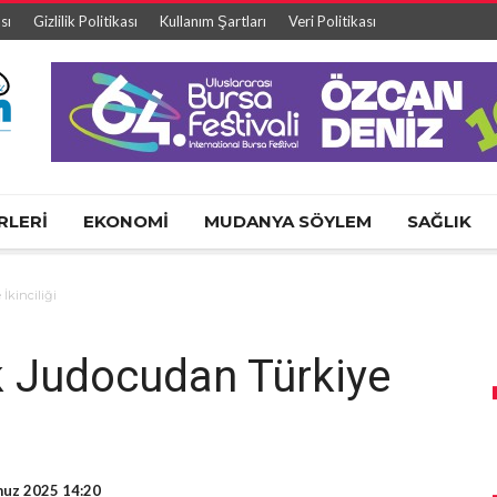
sı
Gizlilik Politikası
Kullanım Şartları
Veri Politikası
RLERİ
EKONOMİ
MUDANYA SÖYLEM
SAĞLIK
İkinciliği
k Judocudan Türkiye
uz 2025 14:20