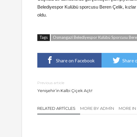
Belediyespor Kulübü sporcusu Beren Çelik, kızlar
oldu.
Tags
Osmangazi Belediyespor Kulübü Sporcusu Bere
Share on Facebook
Share 
Previous article
Yenişehir’in Kalbi Çiçek Açtı!
RELATED ARTICLES
MORE BY ADMIN
MORE IN