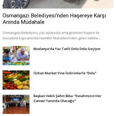
Osmangazi Belediyesi’nden Haşereye Karşı
Anında Müdahale
Osmangazi Belediyesi, yaz aylarında artış gösteren haşere ile
mücadele kapsamında Hamitler Mahallesi’nden gelen talebe …
Mudanya’da Yaz Tatili Dolu Dolu Geçiyor
Özhan Market Yine İndirimlerle “Dolu”
Başkan Vekili Şahin Biba: “Esnafımızın Her
Zaman Yanında Olacağız”