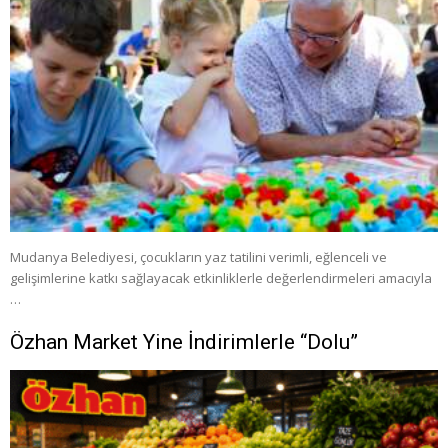
Mudanya Belediyesi, çocukların yaz tatilini verimli, eğlenceli ve
gelişimlerine katkı sağlayacak etkinliklerle değerlendirmeleri amacıyla
…
Özhan Market Yine İndirimlerle “Dolu”