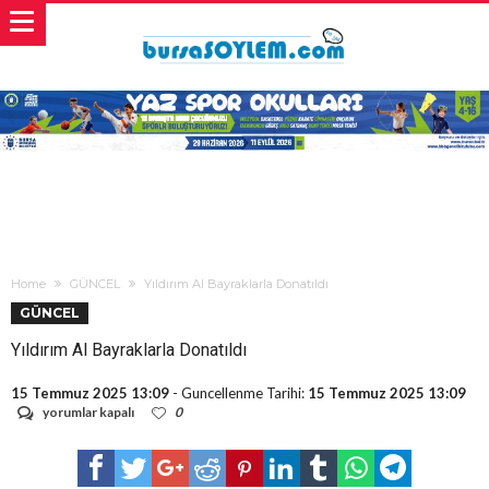
Home
GÜNCEL
Yıldırım Al Bayraklarla Donatıldı
GÜNCEL
Yıldırım Al Bayraklarla Donatıldı
15 Temmuz 2025 13:09
- Guncellenme Tarihi:
15 Temmuz 2025 13:09
Yıldırım
yorumlar kapalı
0
Al
Bayraklarla
Donatıldı
için