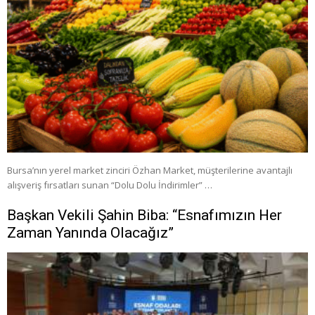
Bursa’nın yerel market zinciri Özhan Market, müşterilerine avantajlı
alışveriş fırsatları sunan “Dolu Dolu İndirimler” …
Başkan Vekili Şahin Biba: “Esnafımızın Her
Zaman Yanında Olacağız”