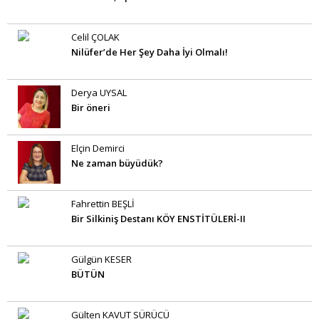
Celil ÇOLAK
Nilüfer’de Her Şey Daha İyi Olmalı!
Derya UYSAL
Bir öneri
Elçin Demirci
Ne zaman büyüdük?
Fahrettin BEŞLİ
Bir Silkiniş Destanı KÖY ENSTİTÜLERİ-II
Gülgün KESER
BÜTÜN
Gülten KAVUT SÜRÜCÜ