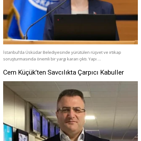
İstanbul’da Üsküdar Belediyesinde yürütülen rüşvet ve irtikap
soruşturmasında önemli bir yargı kararı çıktı. Yapı …
Cem Küçük’ten Savcılıkta Çarpıcı Kabuller