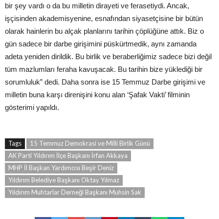
bir şey vardı o da bu milletin dirayeti ve ferasetiydi. Ancak,
işçisinden akademisyenine, esnafından siyasetçisine bir bütün
olarak hainlerin bu alçak planlarını tarihin çöplüğüne attık. Biz o
gün sadece bir darbe girişimini püskürtmedik, aynı zamanda
adeta yeniden dirildik. Bu birlik ve beraberliğimiz sadece bizi değil
tüm mazlumları feraha kavuşacak. Bu tarihin bize yüklediği bir
sorumluluk” dedi. Daha sonra ise 15 Temmuz Darbe girişimi ve
milletin buna karşı direnişini konu alan ‘Şafak Vakti’ filminin
gösterimi yapıldı.
Tags
15 Temmuz Demokrasi ve Milli Birlik Günü
AK Parti Yıldırım İlçe Başkanı İrfan Akkaya
MHP İl Başkan Yardımcısı Beşir Deniz
Yıldırım Belediye Başkanı Oktay Yılmaz
Yıldırım Muhtarlar Derneği Başkanı Muhsin Sak