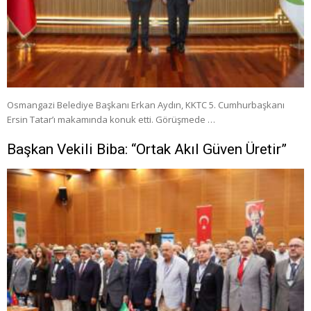
Osmangazi Belediye Başkanı Erkan Aydın, KKTC 5. Cumhurbaşkanı
Ersin Tatar’ı makamında konuk etti. Görüşmede …
Başkan Vekili Biba: “Ortak Akıl Güven Üretir”