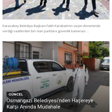
Karacabey Belediye Başkanı Fatih Karabatı’nın seçim döneminde
verdiği vaatlerden biri olan parklara güvenlik kamerası …
GÜNCEL
Osmangazi Belediyesi’nden Haşereye
Karşı Anında Müdahale