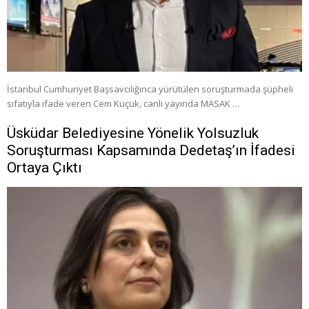
İstanbul Cumhuriyet Başsavcılığınca yürütülen soruşturmada şüpheli
sıfatıyla ifade veren Cem Küçük, canlı yayında MASAK …
Üsküdar Belediyesine Yönelik Yolsuzluk
Soruşturması Kapsamında Dedetaş’ın İfadesi
Ortaya Çıktı