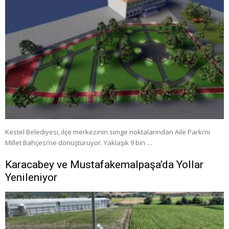
Kestel Belediyesi, ilçe merkezinin simge noktalarından Aile Parkı’nı
Millet Bahçesi’ne dönüştürüyor. Yaklaşık 9 bin …
Karacabey ve Mustafakemalpaşa’da Yollar
Yenileniyor