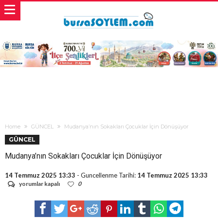
Home
GÜNCEL
Mudanya’nın Sokakları Çocuklar İçin Dönüşüyor
GÜNCEL
Mudanya’nın Sokakları Çocuklar İçin Dönüşüyor
14 Temmuz 2025 13:33
- Guncellenme Tarihi:
14 Temmuz 2025 13:33
Mudanya’nın
yorumlar kapalı
0
Sokakları
Çocuklar
İçin
Dönüşüyor