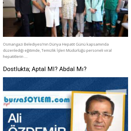
Osmangazi Belediyesi’nin Dünya Hepatit Günü kapsamında
düzenlediği eğitimde, Temizlik İşleri Müdürlüğü personeli viral
hepatitlerin …
Dostlukta; Aptal MI? Abdal Mı?