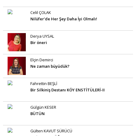
Celil ÇOLAK
Nilüfer’de Her Şey Daha İyi Olmalı!
Derya UYSAL
Bir öneri
Elçin Demirci
Ne zaman büyüdük?
Fahrettin BEŞLİ
Bir Silkiniş Destanı KÖY ENSTİTÜLERİ-II
Gülgün KESER
BÜTÜN
Gülten KAVUT SÜRÜCÜ