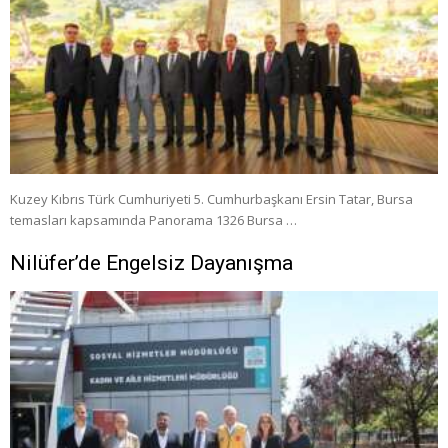
Kuzey Kıbrıs Türk Cumhuriyeti 5. Cumhurbaşkanı Ersin Tatar, Bursa
temasları kapsamında Panorama 1326 Bursa …
Nilüfer’de Engelsiz Dayanışma