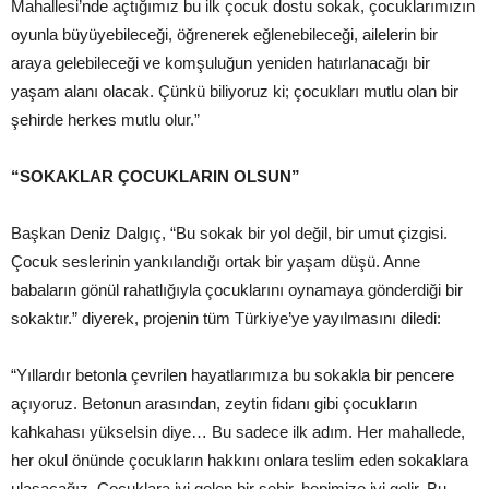
Mahallesi’nde açtığımız bu ilk çocuk dostu sokak, çocuklarımızın
oyunla büyüyebileceği, öğrenerek eğlenebileceği, ailelerin bir
araya gelebileceği ve komşuluğun yeniden hatırlanacağı bir
yaşam alanı olacak. Çünkü biliyoruz ki; çocukları mutlu olan bir
şehirde herkes mutlu olur.”
“SOKAKLAR ÇOCUKLARIN OLSUN”
Başkan Deniz Dalgıç, “Bu sokak bir yol değil, bir umut çizgisi.
Çocuk seslerinin yankılandığı ortak bir yaşam düşü. Anne
babaların gönül rahatlığıyla çocuklarını oynamaya gönderdiği bir
sokaktır.” diyerek, projenin tüm Türkiye’ye yayılmasını diledi:
“Yıllardır betonla çevrilen hayatlarımıza bu sokakla bir pencere
açıyoruz. Betonun arasından, zeytin fidanı gibi çocukların
kahkahası yükselsin diye… Bu sadece ilk adım. Her mahallede,
her okul önünde çocukların hakkını onlara teslim eden sokaklara
ulaşacağız. Çocuklara iyi gelen bir şehir, hepimize iyi gelir. Bu