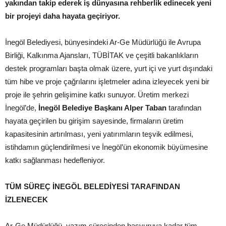
yakından takip ederek iş dünyasına rehberlik edinecek yeni
bir projeyi daha hayata geçiriyor.
İnegöl Belediyesi, bünyesindeki Ar-Ge Müdürlüğü ile Avrupa
Birliği, Kalkınma Ajansları, TÜBİTAK ve çeşitli bakanlıkların
destek programları başta olmak üzere, yurt içi ve yurt dışındaki
tüm hibe ve proje çağrılarını işletmeler adına izleyecek yeni bir
proje ile şehrin gelişimine katkı sunuyor. Üretim merkezi
İnegöl’de,
İnegöl Belediye Başkanı Alper Taban
tarafından
hayata geçirilen bu girişim sayesinde, firmaların üretim
kapasitesinin artırılması, yeni yatırımların teşvik edilmesi,
istihdamın güçlendirilmesi ve İnegöl’ün ekonomik büyümesine
katkı sağlanması hedefleniyor.
TÜM SÜREÇ İNEGÖL BELEDİYESİ TARAFINDAN
İZLENECEK
Ar-Ge Müdürlüğü, yazım sürecinden başvuruya kadar tüm