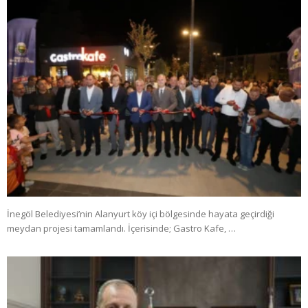
İnegöl Belediyesi’nin Alanyurt köy içi bölgesinde hayata geçirdiği
meydan projesi tamamlandı. İçerisinde; Gastro Kafe, …