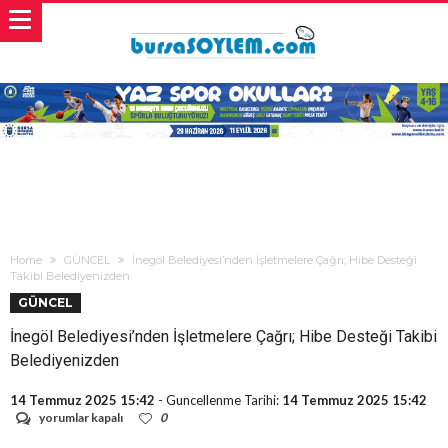
Home
GÜNCEL
İnegöl Belediyesi’nden İşletmelere Çağrı; Hibe Desteği
Takibi Belediyenizden
GÜNCEL
İnegöl Belediyesi’nden İşletmelere Çağrı; Hibe Desteği Takibi
Belediyenizden
14 Temmuz 2025 15:42
- Guncellenme Tarihi:
14 Temmuz 2025 15:42
İnegöl
yorumlar kapalı
0
Belediyesi’nden