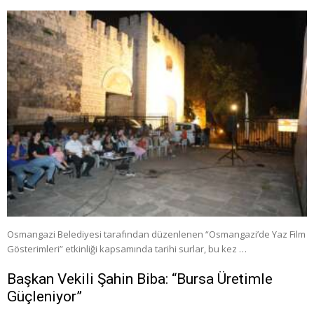
Osmangazi Belediyesi tarafından düzenlenen “Osmangazi’de Yaz Film
Gösterimleri” etkinliği kapsamında tarihi surlar, bu kez …
Başkan Vekili Şahin Biba: “Bursa Üretimle
Güçleniyor”