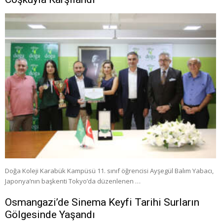
Doğa Koleji Karabük Kampüsü 11. sınıf öğrencisi Ayşegül Balım Yabacı,
Japonya’nın başkenti Tokyo’da düzenlenen …
Osmangazi’de Sinema Keyfi Tarihi Surların
Gölgesinde Yaşandı