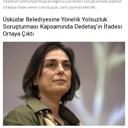
İstanbul Cumhuriyet Başsavcılığınca yürütülen soruşturmada şüpheli
sıfatıyla ifade veren Cem Küçük, canlı yayında MASAK …
Üsküdar Belediyesine Yönelik Yolsuzluk
Soruşturması Kapsamında Dedetaş’ın İfadesi
Ortaya Çıktı