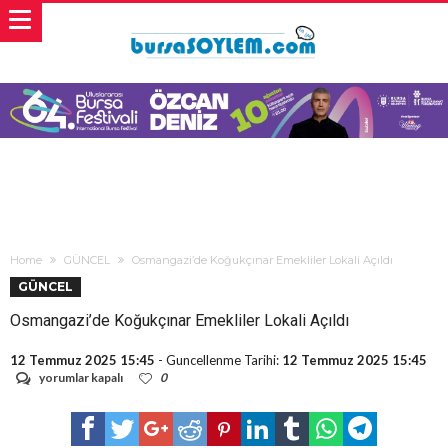
Home
GÜNCEL
Osmangazi’de Koğukçınar Emekliler Lokali Açıldı
GÜNCEL
Osmangazi’de Koğukçınar Emekliler Lokali Açıldı
12 Temmuz 2025 15:45
- Guncellenme Tarihi:
12 Temmuz 2025 15:45
Osmangazi’de
yorumlar kapalı
0
Koğukçınar
Emekliler
Lokali
Açıldı