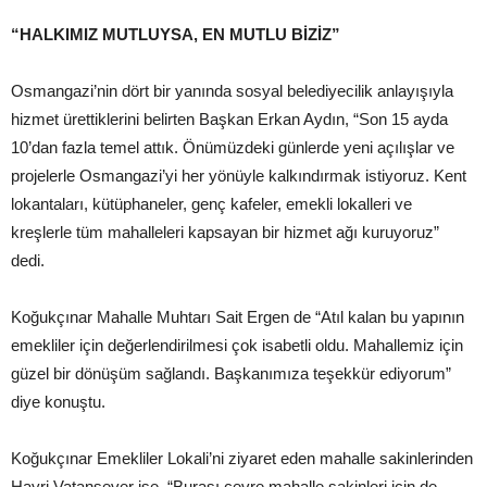
“HALKIMIZ MUTLUYSA, EN MUTLU BİZİZ”
Osmangazi’nin dört bir yanında sosyal belediyecilik anlayışıyla
hizmet ürettiklerini belirten Başkan Erkan Aydın, “Son 15 ayda
10’dan fazla temel attık. Önümüzdeki günlerde yeni açılışlar ve
projelerle Osmangazi’yi her yönüyle kalkındırmak istiyoruz. Kent
lokantaları, kütüphaneler, genç kafeler, emekli lokalleri ve
kreşlerle tüm mahalleleri kapsayan bir hizmet ağı kuruyoruz”
dedi.
Koğukçınar Mahalle Muhtarı Sait Ergen de “Atıl kalan bu yapının
emekliler için değerlendirilmesi çok isabetli oldu. Mahallemiz için
güzel bir dönüşüm sağlandı. Başkanımıza teşekkür ediyorum”
diye konuştu.
Koğukçınar Emekliler Lokali’ni ziyaret eden mahalle sakinlerinden
Hayri Vatansever ise, “Burası çevre mahalle sakinleri için de