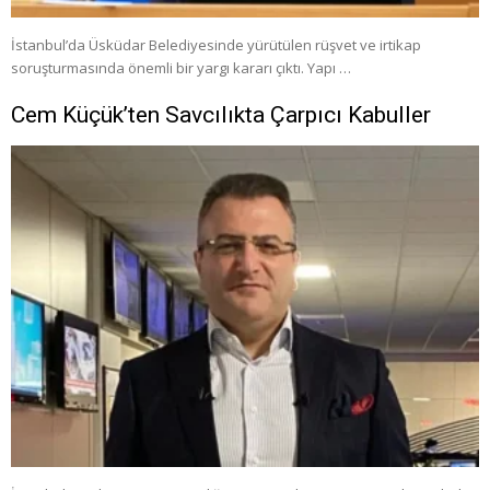
İstanbul’da Üsküdar Belediyesinde yürütülen rüşvet ve irtikap
soruşturmasında önemli bir yargı kararı çıktı. Yapı …
Cem Küçük’ten Savcılıkta Çarpıcı Kabuller