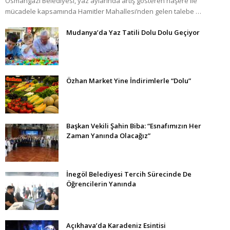
Osmangazi Belediyesi, yaz aylarında artış gösteren haşere ile
mücadele kapsamında Hamitler Mahallesi’nden gelen talebe …
Mudanya’da Yaz Tatili Dolu Dolu Geçiyor
Özhan Market Yine İndirimlerle “Dolu”
Başkan Vekili Şahin Biba: “Esnafımızın Her
Zaman Yanında Olacağız”
İnegöl Belediyesi Tercih Sürecinde De
Öğrencilerin Yanında
Açıkhava’da Karadeniz Esintisi