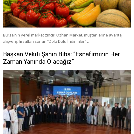
Bursa’nın yerel market zinciri Özhan Market, müşterilerine avantajlı
alışveriş fırsatları sunan “Dolu Dolu İndirimler” …
Başkan Vekili Şahin Biba: “Esnafımızın Her
Zaman Yanında Olacağız”