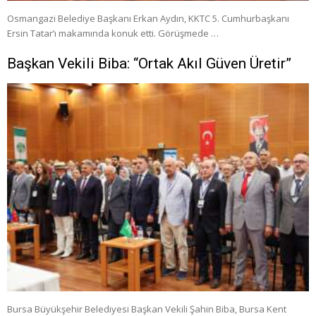
Osmangazi Belediye Başkanı Erkan Aydın, KKTC 5. Cumhurbaşkanı
Ersin Tatar’ı makamında konuk etti. Görüşmede …
Başkan Vekili Biba: “Ortak Akıl Güven Üretir”
Bursa Büyükşehir Belediyesi Başkan Vekili Şahin Biba, Bursa Kent