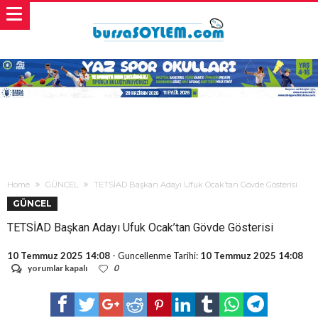
Home
GÜNCEL
TETSİAD Başkan Adayı Ufuk Ocak’tan Gövde Gösterisi
GÜNCEL
TETSİAD Başkan Adayı Ufuk Ocak’tan Gövde Gösterisi
10 Temmuz 2025 14:08
- Guncellenme Tarihi:
10 Temmuz 2025 14:08
TETSİAD
yorumlar kapalı
0
Başkan
Adayı
Ufuk
Ocak’tan