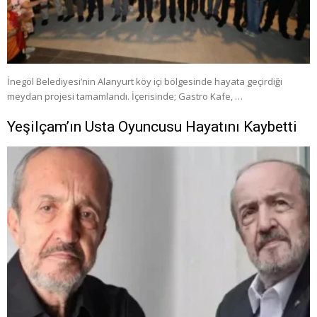
İnegöl Belediyesi’nin Alanyurt köy içi bölgesinde hayata geçirdiği
meydan projesi tamamlandı. İçerisinde; Gastro Kafe, …
Yeşilçam’ın Usta Oyuncusu Hayatını Kaybetti