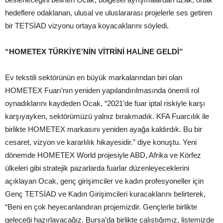
hedeflere odaklanan, ulusal ve uluslararası projelerle ses getiren
bir TETSİAD vizyonu ortaya koyacaklarını söyledi.
“HOMETEX TÜRKİYE’NİN VİTRİNİ HALİNE GELDİ”
Ev tekstili sektörünün en büyük markalarından biri olan
HOMETEX Fuarı’nın yeniden yapılandırılmasında önemli rol
oynadıklarını kaydeden Ocak, “2021’de fuar iptal riskiyle karşı
karşıyayken, sektörümüzü yalnız bırakmadık. KFA Fuarcılık ile
birlikte HOMETEX markasını yeniden ayağa kaldırdık. Bu bir
cesaret, vizyon ve kararlılık hikayesidir.” diye konuştu. Yeni
dönemde HOMETEX World projesiyle ABD, Afrika ve Körfez
ülkeleri gibi stratejik pazarlarda fuarlar düzenleyeceklerini
açıklayan Ocak, genç girişimciler ve kadın profesyoneller için
Genç TETSİAD ve Kadın Girişimcileri kuracaklarını belirterek,
“Beni en çok heyecanlandıran projemizdir. Gençlerle birlikte
geleceği hazırlayacağız. Bursa’da birlikte çalıştığımız, listemizde