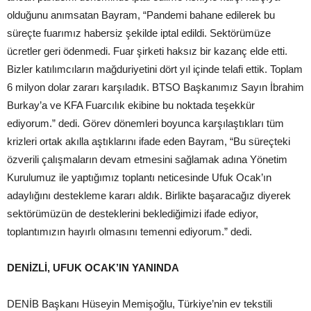
olduğunu anımsatan Bayram, “Pandemi bahane edilerek bu
süreçte fuarımız habersiz şekilde iptal edildi. Sektörümüze
ücretler geri ödenmedi. Fuar şirketi haksız bir kazanç elde etti.
Bizler katılımcıların mağduriyetini dört yıl içinde telafi ettik. Toplam
6 milyon dolar zararı karşıladık. BTSO Başkanımız Sayın İbrahim
Burkay’a ve KFA Fuarcılık ekibine bu noktada teşekkür
ediyorum.” dedi. Görev dönemleri boyunca karşılaştıkları tüm
krizleri ortak akılla aştıklarını ifade eden Bayram, “Bu süreçteki
özverili çalışmaların devam etmesini sağlamak adına Yönetim
Kurulumuz ile yaptığımız toplantı neticesinde Ufuk Ocak’ın
adaylığını destekleme kararı aldık. Birlikte başaracağız diyerek
sektörümüzün de desteklerini beklediğimizi ifade ediyor,
toplantımızın hayırlı olmasını temenni ediyorum.” dedi.
DENİZLİ, UFUK OCAK’IN YANINDA
DENİB Başkanı Hüseyin Memişoğlu, Türkiye’nin ev tekstili