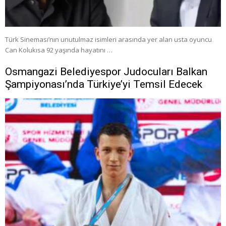
Türk Sineması’nın unutulmaz isimleri arasında yer alan usta oyuncu
Can Kolukısa 92 yaşında hayatını …
Osmangazi Belediyespor Judocuları Balkan
Şampiyonası’nda Türkiye’yi Temsil Edecek