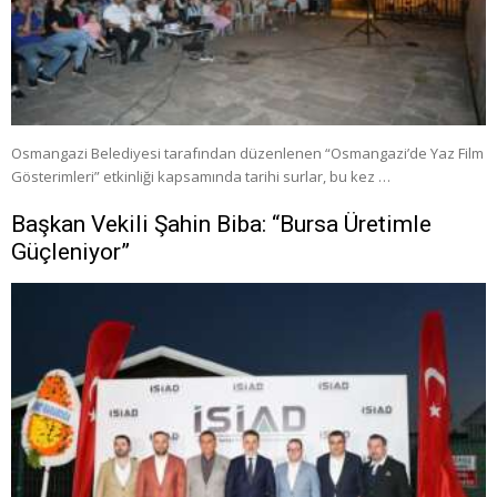
Osmangazi Belediyesi tarafından düzenlenen “Osmangazi’de Yaz Film
Gösterimleri” etkinliği kapsamında tarihi surlar, bu kez …
Başkan Vekili Şahin Biba: “Bursa Üretimle
Güçleniyor”