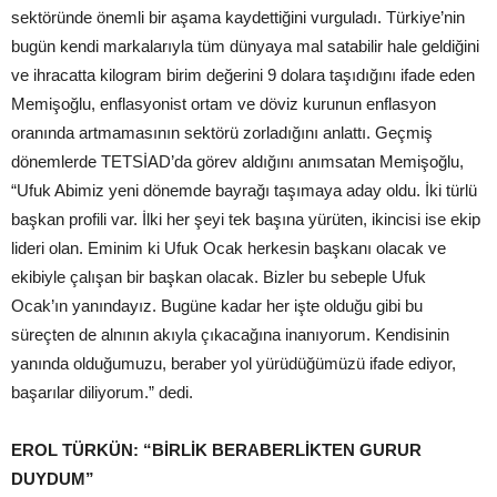
sektöründe önemli bir aşama kaydettiğini vurguladı. Türkiye’nin
bugün kendi markalarıyla tüm dünyaya mal satabilir hale geldiğini
ve ihracatta kilogram birim değerini 9 dolara taşıdığını ifade eden
Memişoğlu, enflasyonist ortam ve döviz kurunun enflasyon
oranında artmamasının sektörü zorladığını anlattı. Geçmiş
dönemlerde TETSİAD’da görev aldığını anımsatan Memişoğlu,
“Ufuk Abimiz yeni dönemde bayrağı taşımaya aday oldu. İki türlü
başkan profili var. İlki her şeyi tek başına yürüten, ikincisi ise ekip
lideri olan. Eminim ki Ufuk Ocak herkesin başkanı olacak ve
ekibiyle çalışan bir başkan olacak. Bizler bu sebeple Ufuk
Ocak’ın yanındayız. Bugüne kadar her işte olduğu gibi bu
süreçten de alnının akıyla çıkacağına inanıyorum. Kendisinin
yanında olduğumuzu, beraber yol yürüdüğümüzü ifade ediyor,
başarılar diliyorum.” dedi.
EROL TÜRKÜN: “BİRLİK BERABERLİKTEN GURUR
DUYDUM”