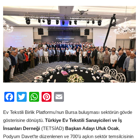
Gövde
Gösterisi
için
Facebook
Twitter
WhatsApp
Pinterest
Email
Ev Tekstili Birlik Platformu’nun Bursa buluşması sektörün gövde
gösterisine dönüştü.
Türkiye Ev Tekstili Sanayicileri ve İş
İnsanları Derneği
(TETSİAD)
Başkan Adayı Ufuk Ocak
,
Podyum Davet’te düzenlenen ve 700’ü aşkın sektör temsilcisinin