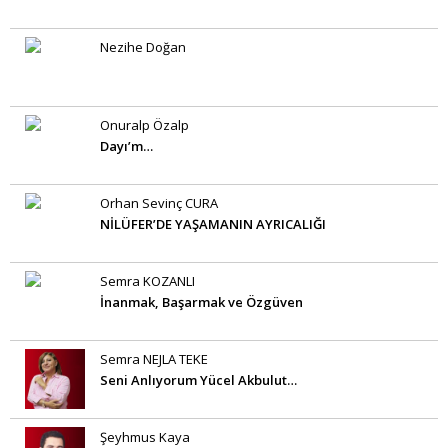
Nezihe Doğan
Onuralp Özalp
Dayı’m…
Orhan Sevinç CURA
NİLÜFER’DE YAŞAMANIN AYRICALIĞI
Semra KOZANLI
İnanmak, Başarmak ve Özgüven
Semra NEJLA TEKE
Seni Anlıyorum Yücel Akbulut…
Şeyhmus Kaya