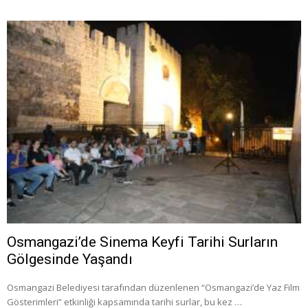
Osmangazi’de Sinema Keyfi Tarihi Surların
Gölgesinde Yaşandı
Osmangazi Belediyesi tarafından düzenlenen “Osmangazi’de Yaz Film
Gösterimleri” etkinliği kapsamında tarihi surlar, bu kez …