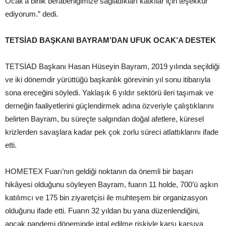
Ocak’a birlik beraberliğimize sağladıkları katkılar için teşekkür
ediyorum.” dedi.
TETSİAD BAŞKANI BAYRAM’DAN UFUK OCAK’A DESTEK
TETSİAD Başkanı Hasan Hüseyin Bayram, 2019 yılında seçildiği
ve iki dönemdir yürüttüğü başkanlık görevinin yıl sonu itibarıyla
sona ereceğini söyledi. Yaklaşık 6 yıldır sektörü ileri taşımak ve
derneğin faaliyetlerini güçlendirmek adına özveriyle çalıştıklarını
belirten Bayram, bu süreçte salgından doğal afetlere, küresel
krizlerden savaşlara kadar pek çok zorlu süreci atlattıklarını ifade
etti.
HOMETEX Fuarı’nın geldiği noktanın da önemli bir başarı
hikâyesi olduğunu söyleyen Bayram, fuarın 11 holde, 700’ü aşkın
katılımcı ve 175 bin ziyaretçisi ile muhteşem bir organizasyon
olduğunu ifade etti. Fuarın 32 yıldan bu yana düzenlendiğini,
ancak pandemi döneminde iptal edilme riskiyle karşı karşıya