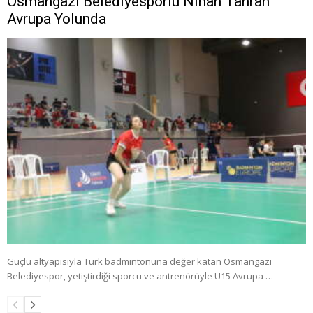
Osmangazi Belediyesporlu Nihan Tahran
Avrupa Yolunda
Güçlü altyapısıyla Türk badmintonuna değer katan Osmangazi
Belediyespor, yetiştirdiği sporcu ve antrenörüyle U15 Avrupa …