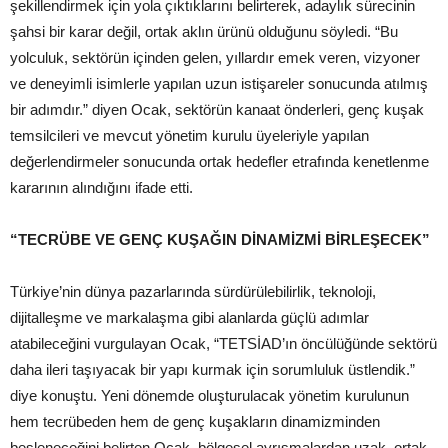
şekillendirmek için yola çıktıklarını belirterek, adaylık sürecinin
şahsi bir karar değil, ortak aklın ürünü olduğunu söyledi. “Bu
yolculuk, sektörün içinden gelen, yıllardır emek veren, vizyoner
ve deneyimli isimlerle yapılan uzun istişareler sonucunda atılmış
bir adımdır.” diyen Ocak, sektörün kanaat önderleri, genç kuşak
temsilcileri ve mevcut yönetim kurulu üyeleriyle yapılan
değerlendirmeler sonucunda ortak hedefler etrafında kenetlenme
kararının alındığını ifade etti.
“TECRÜBE VE GENÇ KUŞAĞIN DİNAMİZMİ BİRLEŞECEK”
Türkiye’nin dünya pazarlarında sürdürülebilirlik, teknoloji,
dijitalleşme ve markalaşma gibi alanlarda güçlü adımlar
atabileceğini vurgulayan Ocak, “TETSİAD’ın öncülüğünde sektörü
daha ileri taşıyacak bir yapı kurmak için sorumluluk üstlendik.”
diye konuştu. Yeni dönemde oluşturulacak yönetim kurulunun
hem tecrübeden hem de genç kuşakların dinamizminden
besleneceğini belirten Ocak, bölgesel ayrışmalardan uzak, ortak