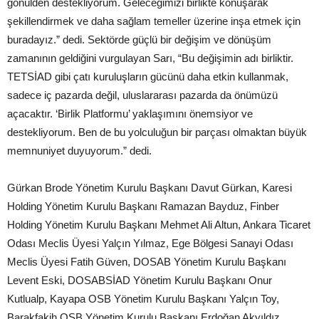
gönülden destekliyorum. Geleceğimizi birlikte konuşarak
şekillendirmek ve daha sağlam temeller üzerine inşa etmek için
buradayız.” dedi. Sektörde güçlü bir değişim ve dönüşüm
zamanının geldiğini vurgulayan Sarı, “Bu değişimin adı birliktir.
TETSİAD gibi çatı kuruluşların gücünü daha etkin kullanmak,
sadece iç pazarda değil, uluslararası pazarda da önümüzü
açacaktır. ‘Birlik Platformu’ yaklaşımını önemsiyor ve
destekliyorum. Ben de bu yolculuğun bir parçası olmaktan büyük
memnuniyet duyuyorum.” dedi.
Gürkan Brode Yönetim Kurulu Başkanı Davut Gürkan, Karesi
Holding Yönetim Kurulu Başkanı Ramazan Bayduz, Finber
Holding Yönetim Kurulu Başkanı Mehmet Ali Altun, Ankara Ticaret
Odası Meclis Üyesi Yalçın Yılmaz, Ege Bölgesi Sanayi Odası
Meclis Üyesi Fatih Güven, DOSAB Yönetim Kurulu Başkanı
Levent Eski, DOSABSİAD Yönetim Kurulu Başkanı Onur
Kutlualp, Kayapa OSB Yönetim Kurulu Başkanı Yalçın Toy,
Barakfakih OSB Yönetim Kurulu Başkanı Erdoğan Akyıldız,