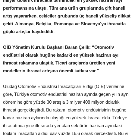
milyar dolarlık ihracatla tarihindeki en yüksek haziran ayı
performansına ulaştı. Tüm ana ürün gruplarında çift haneli
artış yaşanırken, çekiciler grubunda üç haneli yükseliş dikkat
çekti. Almanya, Belçika, Romanya ve Slovenya’ya ihracatta
güçlü artışlar kaydedildi.
OİB Yönetim Kurulu Başkanı Baran Çelik: “Otomotiv
endüstrisi olarak bugüne kadarki en yüksek haziran ayı
ihracat rakamına ulaştık. Ticari araçlarda üretilen yeni
modellerin ihracat artışına önemli katkısı var.”
Uludağ Otomotiv Endüstrisi İhracatçıları Birliği (OİB) verilerine
göre, Türkiye otomotiv endüstrisi haziran ayında geçen yılın aynı
dönemine göre yüzde 30 artışla 3 milyar 408 milyon dolarlık
ihracat gerçekleştirdi. Bu rakam, otomotiv endüstrisinin bugüne
kadar haziran aylarında ulaştığı en yüksek ihracat oldu. Türkiye
ihracatında yine ilk sırada yer alan sektörün haziran ayındaki
toplam ihracattan aldığı pay yüzde 16,6 olarak gerçekleşti. Bu yıl