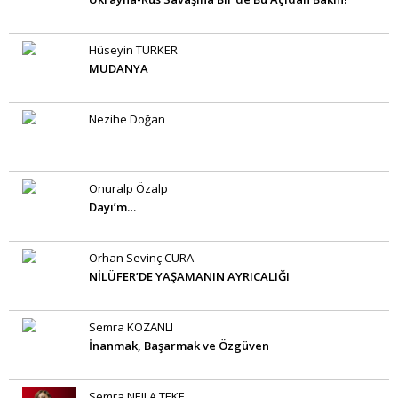
Hüseyin TÜRKER
MUDANYA
Nezihe Doğan
Onuralp Özalp
Dayı’m…
Orhan Sevinç CURA
NİLÜFER’DE YAŞAMANIN AYRICALIĞI
Semra KOZANLI
İnanmak, Başarmak ve Özgüven
Semra NEJLA TEKE