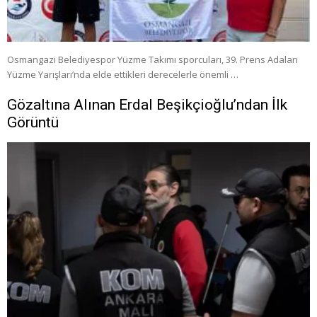
Osmangazi Belediyespor Yüzme Takımı sporcuları, 39. Prens Adaları
Yüzme Yarışları’nda elde ettikleri derecelerle önemli …
Gözaltına Alınan Erdal Beşikçioğlu’ndan İlk
Görüntü