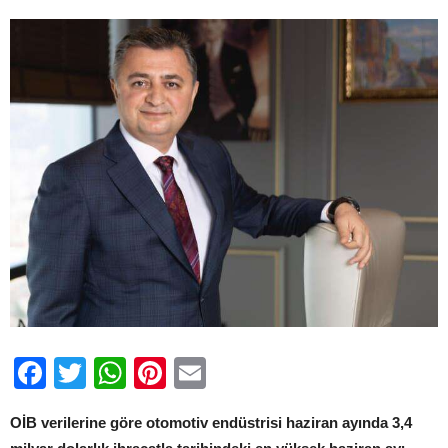
Ayı
İhracatına
Ulaştı
için
Facebook
Twitter
WhatsApp
Pinterest
Email
OİB verilerine göre otomotiv endüstrisi haziran ayında 3,4