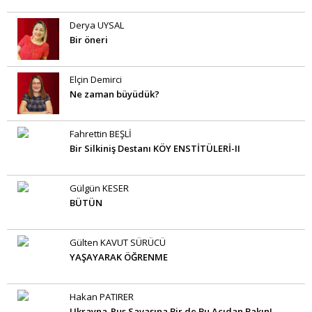
Derya UYSAL
Bir öneri
Elçin Demirci
Ne zaman büyüdük?
Fahrettin BEŞLİ
Bir Silkiniş Destanı KÖY ENSTİTÜLERİ-II
Gülgün KESER
BÜTÜN
Gülten KAVUT SÜRÜCÜ
YAŞAYARAK ÖĞRENME
Hakan PATIRER
Ukrayna-Rus Savaşına Bir de Bu Açıdan Bakın!