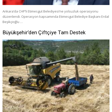
Ankara’da CHP’li Etimesgut Belediyesi’ne yolsuzluk operasyonu
düzenlendi. Operasyon kapsamında Etimesgut Belediye Başkanı Erdal
Beşikçioğlu …
Büyükşehir’den Çiftçiye Tam Destek