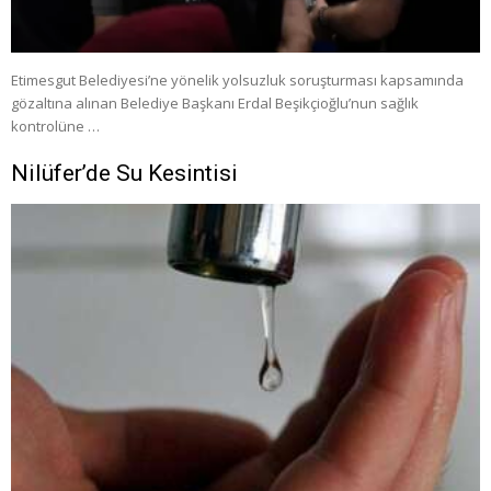
Etimesgut Belediyesi’ne yönelik yolsuzluk soruşturması kapsamında
gözaltına alınan Belediye Başkanı Erdal Beşikçioğlu’nun sağlık
kontrolüne …
Nilüfer’de Su Kesintisi