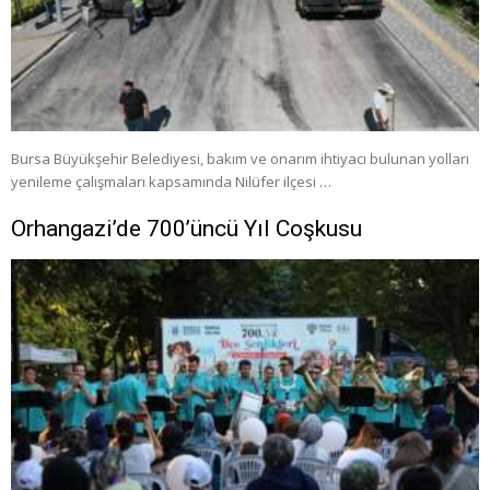
Bursa Büyükşehir Belediyesi, bakım ve onarım ihtiyacı bulunan yolları
yenileme çalışmaları kapsamında Nilüfer ilçesi …
Orhangazi’de 700’üncü Yıl Coşkusu