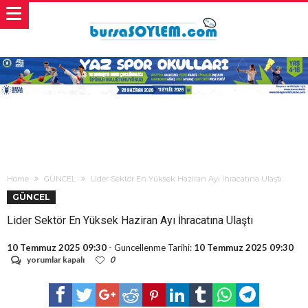
Home
GÜNCEL
Lider Sektör En Yüksek Haziran Ayı İhracatına Ulaştı
GÜNCEL
Lider Sektör En Yüksek Haziran Ayı İhracatına Ulaştı
10 Temmuz 2025 09:30
- Guncellenme Tarihi:
10 Temmuz 2025 09:30
Lider
yorumlar kapalı
0
Sektör
En
Yüksek
Haziran