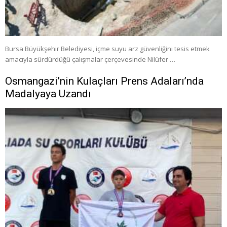
Bursa Büyükşehir Belediyesi, içme suyu arz güvenliğini tesis etmek
amacıyla sürdürdüğü çalışmalar çerçevesinde Nilüfer …
Osmangazi’nin Kulaçları Prens Adaları’nda
Madalyaya Uzandı