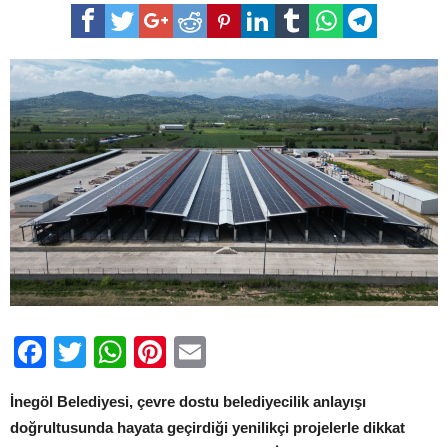
Güneş
Enerjisiyle
Örnek
Tasarruf:
Aylık
1.2
Milyon
TL
Kazanım
için
Facebook
Twitter
WhatsApp
Pinterest
Email
İnegöl Belediyesi, çevre dostu belediyecilik anlayışı
doğrultusunda hayata geçirdiği yenilikçi projelerle dikkat