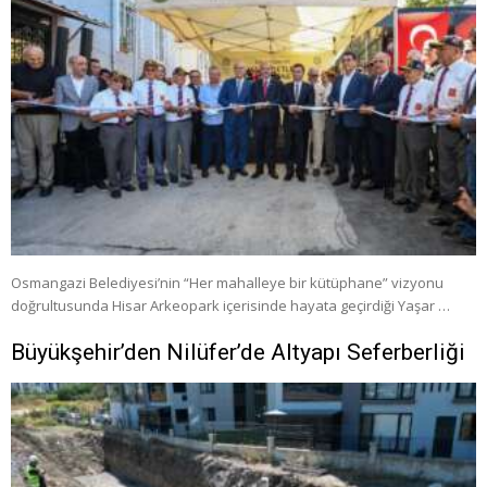
Osmangazi Belediyesi’nin “Her mahalleye bir kütüphane” vizyonu
doğrultusunda Hisar Arkeopark içerisinde hayata geçirdiği Yaşar …
Büyükşehir’den Nilüfer’de Altyapı Seferberliği