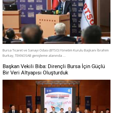
Bursa Ticaret ve Sanayi Odası (BTSO) Yönetim Kurulu Başkanı İbrahim
Burkay, TEKNOSAB genişleme alanında …
Başkan Vekili Biba: Dirençli Bursa İçin Güçlü
Bir Veri Altyapısı Oluşturduk