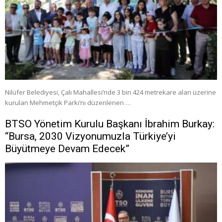
Nilüfer Belediyesi, Çalı Mahallesi’nde 3 bin 424 metrekare alan üzerine
kurulan Mehmetçik Parkı’nı düzenlenen …
BTSO Yönetim Kurulu Başkanı İbrahim Burkay:
“Bursa, 2030 Vizyonumuzla Türkiye’yi
Büyütmeye Devam Edecek”