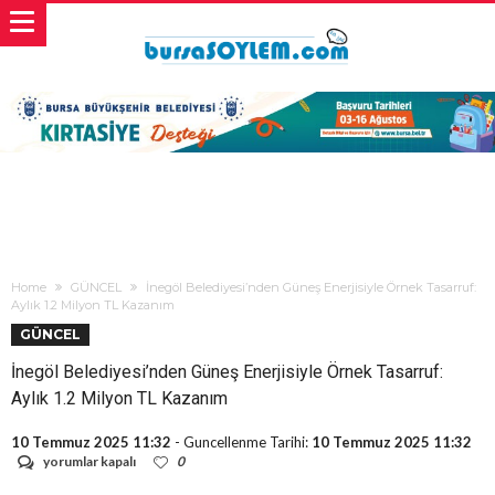
Home
GÜNCEL
İnegöl Belediyesi’nden Güneş Enerjisiyle Örnek Tasarruf:
Aylık 1.2 Milyon TL Kazanım
GÜNCEL
İnegöl Belediyesi’nden Güneş Enerjisiyle Örnek Tasarruf:
Aylık 1.2 Milyon TL Kazanım
10 Temmuz 2025 11:32
- Guncellenme Tarihi:
10 Temmuz 2025 11:32
İnegöl
yorumlar kapalı
0
Belediyesi’nden