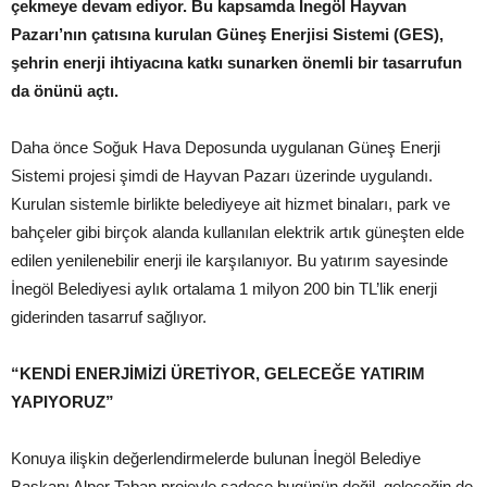
çekmeye devam ediyor. Bu kapsamda İnegöl Hayvan
Pazarı’nın çatısına kurulan Güneş Enerjisi Sistemi (GES),
şehrin enerji ihtiyacına katkı sunarken önemli bir tasarrufun
da önünü açtı.
Daha önce Soğuk Hava Deposunda uygulanan Güneş Enerji
Sistemi projesi şimdi de Hayvan Pazarı üzerinde uygulandı.
Kurulan sistemle birlikte belediyeye ait hizmet binaları, park ve
bahçeler gibi birçok alanda kullanılan elektrik artık güneşten elde
edilen yenilenebilir enerji ile karşılanıyor. Bu yatırım sayesinde
İnegöl Belediyesi aylık ortalama 1 milyon 200 bin TL’lik enerji
giderinden tasarruf sağlıyor.
“KENDİ ENERJİMİZİ ÜRETİYOR, GELECEĞE YATIRIM
YAPIYORUZ”
Konuya ilişkin değerlendirmelerde bulunan İnegöl Belediye
Başkanı Alper Taban projeyle sadece bugünün değil, geleceğin de