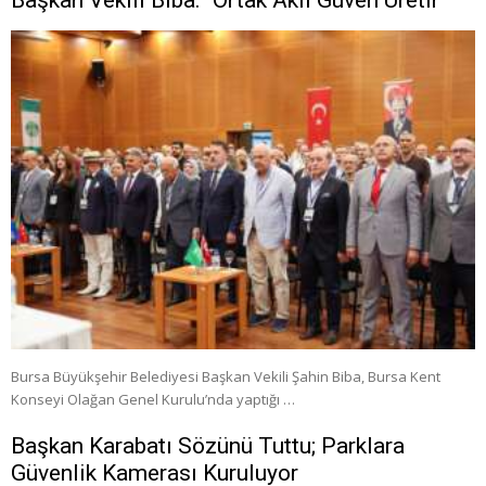
Başkan Vekili Biba: “Ortak Akıl Güven Üretir”
Bursa Büyükşehir Belediyesi Başkan Vekili Şahin Biba, Bursa Kent
Konseyi Olağan Genel Kurulu’nda yaptığı …
Başkan Karabatı Sözünü Tuttu; Parklara
Güvenlik Kamerası Kuruluyor