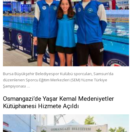
Bursa Büyükşehir Belediyespor Kulübü sporcuları, Samsun’da
düzenlenen Sporcu Eğitim Merkezleri (SEM) Yüzme Türkiye
Şampiyonası …
Osmangazi’de Yaşar Kemal Medeniyetler
Kütüphanesi Hizmete Açıldı