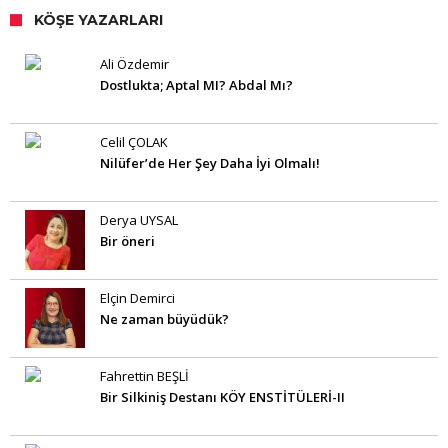
KÖŞE YAZARLARI
Ali Özdemir
Dostlukta; Aptal MI? Abdal Mı?
Celil ÇOLAK
Nilüfer’de Her Şey Daha İyi Olmalı!
Derya UYSAL
Bir öneri
Elçin Demirci
Ne zaman büyüdük?
Fahrettin BEŞLİ
Bir Silkiniş Destanı KÖY ENSTİTÜLERİ-II