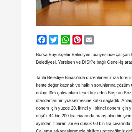
Facebook
Twitter
WhatsApp
Pinterest
Email
Bursa Büyükşehir Belediyesi bünyesinde çalışan kad
Belediyesi, Yerelsen ve DİSK’e bağlı Genel-İş ara
Tarihi Belediye Binası’nda düzenlenen imza töre
kente değer katmak ve halkın sorunlarına çözüm üre
dolayı tüm çalışanlara teşekkür eden Başkan Bozb
standartlarının yükselmesine katkı sağladık. Anlaşma
dönem için yüzde 20, ikinci yıl birinci dönem için 
düşük 44 bin 200 lira civarında maaş alan bir işçi
ayından itibaren ise en düşük 60 bin lira civarınd
Çalışma arkadaşlarımızla birlikte üreteceğimiz d