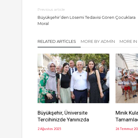
Previous article
Büyükşehir’den Lösemi Tedavisi Gören Çocuklara
Moral
RELATED ARTICLES
MORE BY ADMIN
MORE IN
Büyükşehir, Üniversite
Minik Kul
Tercihinizde Yanınızda
Tamamla
2 Ağustos 2025
26 Temmuz 20