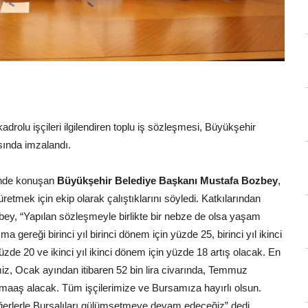
rolu işçileri ilgilendiren toplu iş sözleşmesi, Büyükşehir
sında imzalandı.
ninde konuşan
Büyükşehir Belediye Başkanı Mustafa Bozbey
,
tmek için ekip olarak çalıştıklarını söyledi. Katkılarından
ey, “Yapılan sözleşmeyle birlikte bir nebze de olsa yaşam
 gereği birinci yıl birinci dönem için yüzde 25, birinci yıl ikinci
yüzde 20 ve ikinci yıl ikinci dönem için yüzde 18 artış olacak. En
miz, Ocak ayından itibaren 52 bin lira civarında, Temmuz
a maaş alacak. Tüm işçilerimize ve Bursamıza hayırlı olsun.
eğerlerle Bursalıları gülümsetmeye devam edeceğiz” dedi.