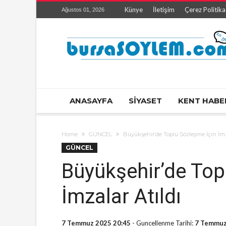
Künye
İletişim
Çerez Politika
Ağustos 01, 2026
ANASAYFA
SİYASET
KENT HABE
Home
GÜNCEL
Büyükşehir’de Toplu Sözleşme İçin İmz
GÜNCEL
Büyükşehir’de Top
İmzalar Atıldı
7 Temmuz 2025 20:45
- Guncellenme Tarihi:
7 Temmuz