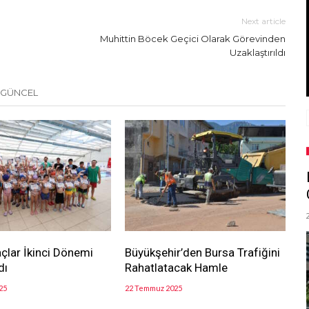
Next article
Muhittin Böcek Geçici Olarak Görevinden
Uzaklaştırıldı
 GÜNCEL
açlar İkinci Dönemi
Büyükşehir’den Bursa Trafiğini
dı
Rahatlatacak Hamle
25
22 Temmuz 2025