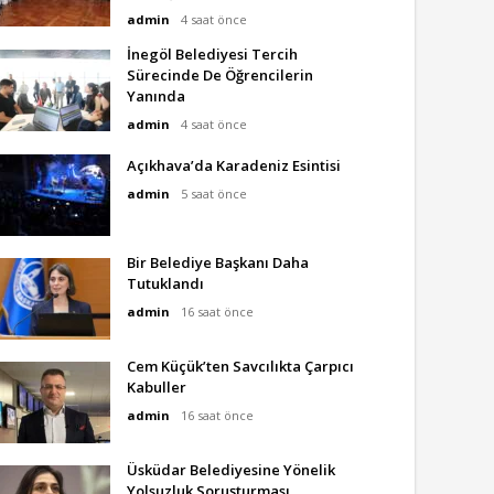
admin
4 saat önce
İnegöl Belediyesi Tercih
Sürecinde De Öğrencilerin
Yanında
admin
4 saat önce
Açıkhava’da Karadeniz Esintisi
admin
5 saat önce
Bir Belediye Başkanı Daha
Tutuklandı
admin
16 saat önce
Cem Küçük’ten Savcılıkta Çarpıcı
Kabuller
admin
16 saat önce
Üsküdar Belediyesine Yönelik
Yolsuzluk Soruşturması