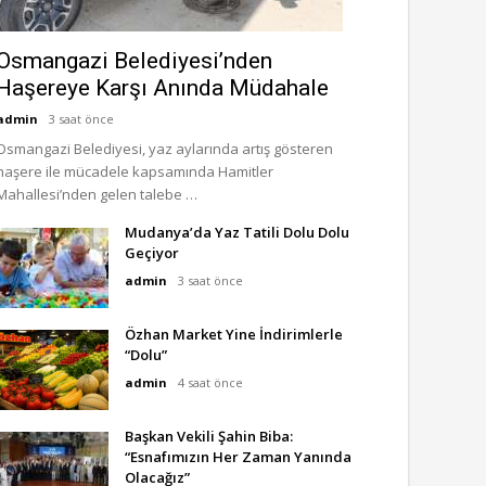
Osmangazi Belediyesi’nden
Haşereye Karşı Anında Müdahale
admin
3 saat önce
Osmangazi Belediyesi, yaz aylarında artış gösteren
haşere ile mücadele kapsamında Hamitler
Mahallesi’nden gelen talebe …
Mudanya’da Yaz Tatili Dolu Dolu
Geçiyor
admin
3 saat önce
Özhan Market Yine İndirimlerle
“Dolu”
admin
4 saat önce
Başkan Vekili Şahin Biba:
“Esnafımızın Her Zaman Yanında
Olacağız”