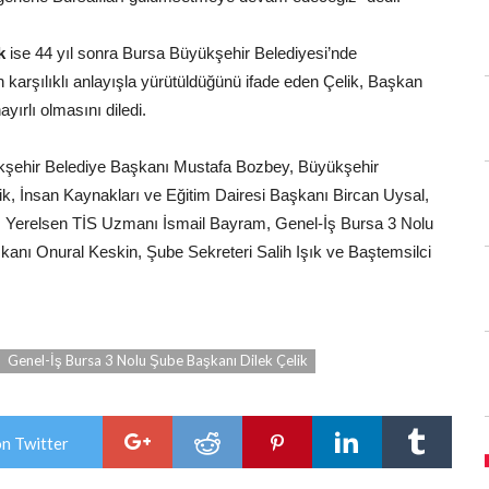
k
ise 44 yıl sonra Bursa Büyükşehir Belediyesi’nde
in karşılıklı anlayışla yürütüldüğünü ifade eden Çelik, Başkan
ırlı olmasını diledi.
ükşehir Belediye Başkanı Mustafa Bozbey, Büyükşehir
lik, İnsan Kaynakları ve Eğitim Dairesi Başkanı Bircan Uysal,
, Yerelsen TİS Uzmanı İsmail Bayram, Genel-İş Bursa 3 Nolu
anı Onural Keskin, Şube Sekreteri Salih Işık ve Baştemsilci
Genel-İş Bursa 3 Nolu Şube Başkanı Dilek Çelik
on Twitter