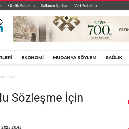
sı
Gizlilik Politikası
Kullanım Şartları
Veri Politikası
RLERİ
EKONOMİ
MUDANYA SÖYLEM
SAĞLIK
alar Atıldı
lu Sözleşme İçin
 2025 20:45