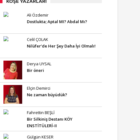
KÖŞE YAZARLARI
Ali Özdemir
Dostlukta; Aptal MI? Abdal Mı?
Celil ÇOLAK
Nilüfer’de Her Şey Daha İyi Olmalı!
Derya UYSAL
Bir öneri
Elçin Demirci
Ne zaman büyüdük?
Fahrettin BEŞLİ
Bir Silkiniş Destanı KÖY
ENSTİTÜLERİ-II
Gülgün KESER