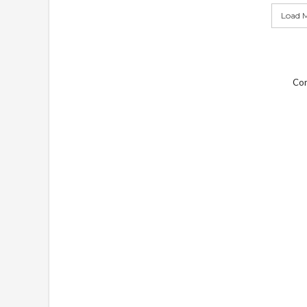
Load M
Com