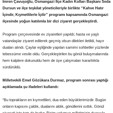
İmren Çavuşoğlu, Osmangazi İlçe Kadın Kolları Başkanı Seda
Dursun ve ilçe teşkilat yöneticileriyle birlikte “Kahve Hatır
İçindir, Kıymetlilerle İçilir” programı kapsamında Osmangazi
ilçesinde yoğun katılımla bir dizi ziyaret gerçekleştirdi.
Program çerçevesinde ev ziyaretleri yapıldı; hasta ve yaşlı
vatandaşlar ziyaret edilerek geçmiş olsun dilekleri iletildi, hayır
duaları alındı. Çaylar eşliğinde yapılan samimi sohbetler yüzlerde
tebessüme vesile oldu. Gerçekleştirilen bu gönül buluşmalarında
hem kalplere dokunuldu hem de üye çalışmaları kararlılıkla
sürdürüldü.
Milletvekili Emel Gözükara Durmaz, program sonrası yaptığı
açıklamada şu ifadeleri kullandı:
“Bu toprakların en kıymetlileri, dua eden büyüklerimizdir. Bugün
onların kapısını çaldık, dualarını aldık, gönüllerini ısıttık. Gönül
siyaseti işte tam da budur. Bizim yolumuz milletimizin duasıyla