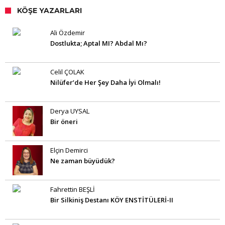
KÖŞE YAZARLARI
Ali Özdemir
Dostlukta; Aptal MI? Abdal Mı?
Celil ÇOLAK
Nilüfer’de Her Şey Daha İyi Olmalı!
Derya UYSAL
Bir öneri
Elçin Demirci
Ne zaman büyüdük?
Fahrettin BEŞLİ
Bir Silkiniş Destanı KÖY ENSTİTÜLERİ-II