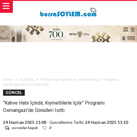
Home
GÜNCEL
“Kahve Hatır İçindir, Kıymetlilerle İçilir” Programı
Osmangazi’de Gönülleri Isıttı
GÜNCEL
“Kahve Hatır İçindir, Kıymetlilerle İçilir” Programı
Osmangazi’de Gönülleri Isıttı
24 Haziran 2025 11:08
- Guncellenme Tarihi:
24 Haziran 2025 11:10
“Kahve
yorumlar kapalı
0
Hatır