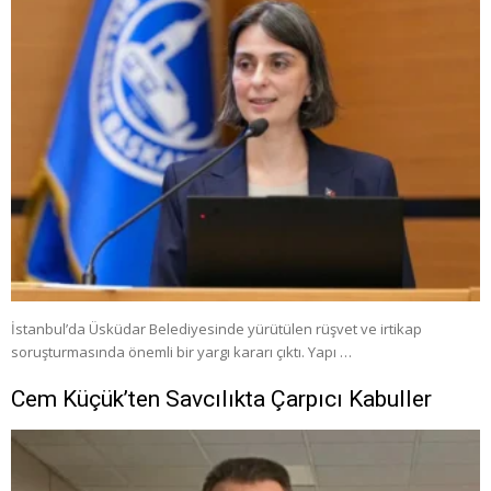
İstanbul’da Üsküdar Belediyesinde yürütülen rüşvet ve irtikap
soruşturmasında önemli bir yargı kararı çıktı. Yapı …
Cem Küçük’ten Savcılıkta Çarpıcı Kabuller