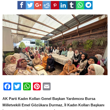
İçindir,
Kıymetlilerle
İçilir”
Programı
Osmangazi’de
Gönülleri
Isıttı
için
Facebook
Twitter
WhatsApp
Pinterest
Email
AK Parti Kadın Kolları Genel Başkan Yardımcısı Bursa
Milletvekili Emel Gözükara Durmaz, İl Kadın Kolları Başkanı