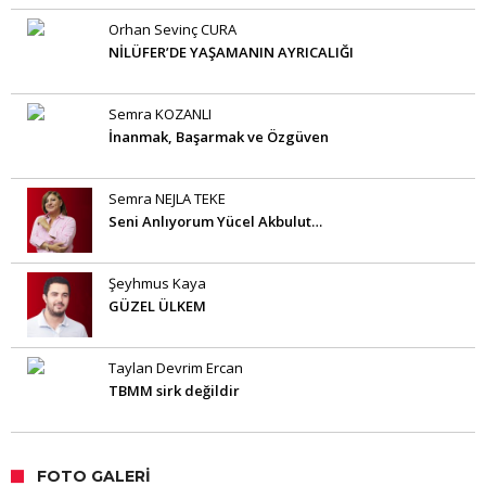
Orhan Sevinç CURA
NİLÜFER’DE YAŞAMANIN AYRICALIĞI
Semra KOZANLI
İnanmak, Başarmak ve Özgüven
Semra NEJLA TEKE
Seni Anlıyorum Yücel Akbulut…
Şeyhmus Kaya
GÜZEL ÜLKEM
Taylan Devrim Ercan
TBMM sirk değildir
FOTO GALERI