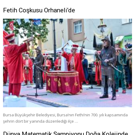
Fetih Coşkusu Orhaneli’de
Bursa Büyükşehir Belediyesi, Bursa’nın Fethi’nin 700. yılı kapsamında
şehrin dört bir yanında düzenlediği ilçe …
Dünya Matematik Şampiyonu Doğa Kolejinde