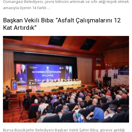
Osmangazi Belediyesi, çevre bilincini artırmak ve sıfır atığı teşvik etmek
amacıyla ilçenin 14 farklı …
Başkan Vekili Biba: “Asfalt Çalışmalarını 12
Kat Artırdık”
Bursa Büyükşehir Belediyesi Başkan Vekili Şahin Biba, göreve geldiği