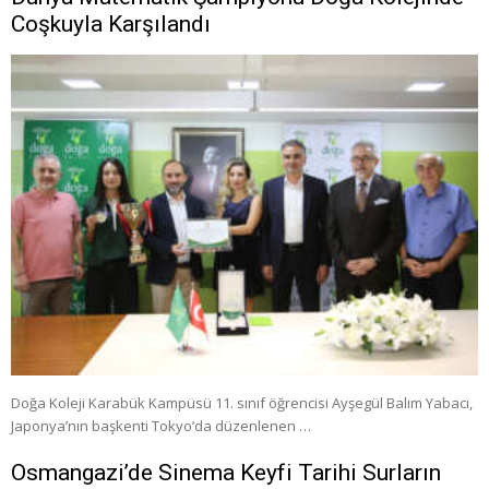
Coşkuyla Karşılandı
Doğa Koleji Karabük Kampüsü 11. sınıf öğrencisi Ayşegül Balım Yabacı,
Japonya’nın başkenti Tokyo’da düzenlenen …
Osmangazi’de Sinema Keyfi Tarihi Surların