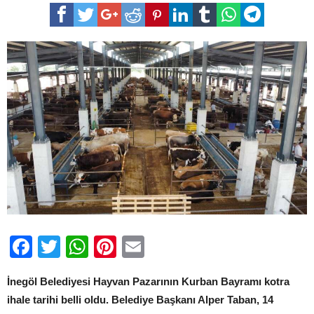
Hayvan
Pazarının
Kotra
İhale
Tarihi
Belli
Oldu
için
Facebook
Twitter
WhatsApp
Pinterest
Email
İnegöl Belediyesi Hayvan Pazarının Kurban Bayramı kotra
ihale tarihi belli oldu. Belediye Başkanı Alper Taban, 14