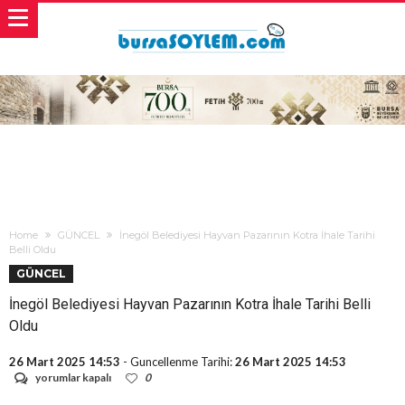
Home
GÜNCEL
İnegöl Belediyesi Hayvan Pazarının Kotra İhale Tarihi
Belli Oldu
GÜNCEL
İnegöl Belediyesi Hayvan Pazarının Kotra İhale Tarihi Belli
Oldu
26 Mart 2025 14:53
- Guncellenme Tarihi:
26 Mart 2025 14:53
İnegöl
yorumlar kapalı
0
Belediyesi