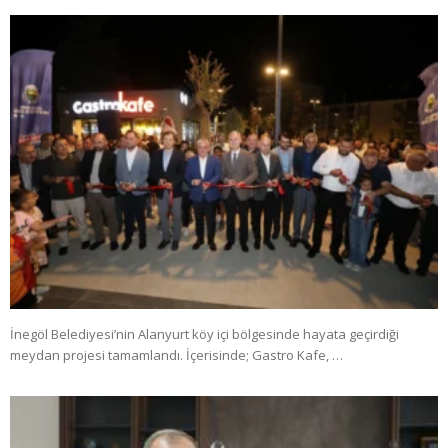
İnegöl Belediyesi’nin Alanyurt köy içi bölgesinde hayata geçirdiği
meydan projesi tamamlandı. İçerisinde; Gastro Kafe, …