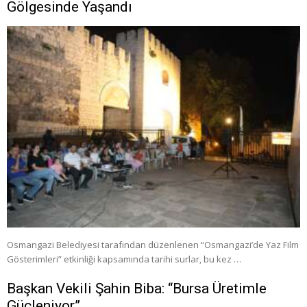
Gölgesinde Yaşandı
Osmangazi Belediyesi tarafından düzenlenen “Osmangazi’de Yaz Film
Gösterimleri” etkinliği kapsamında tarihi surlar, bu kez …
Başkan Vekili Şahin Biba: “Bursa Üretimle
Güçleniyor”