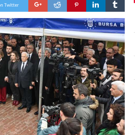
Artık
on Twitter
Orhangazi’de
için