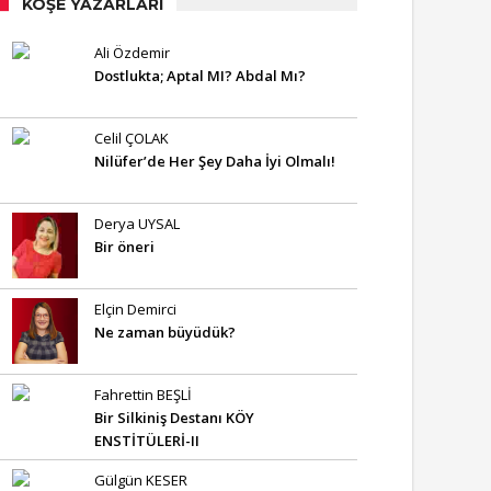
KÖŞE YAZARLARI
Ali Özdemir
Dostlukta; Aptal MI? Abdal Mı?
Celil ÇOLAK
Nilüfer’de Her Şey Daha İyi Olmalı!
Derya UYSAL
Bir öneri
Elçin Demirci
Ne zaman büyüdük?
Fahrettin BEŞLİ
Bir Silkiniş Destanı KÖY
ENSTİTÜLERİ-II
Gülgün KESER