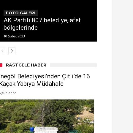
FOTO GALERİ
AK Partili 807 belediye, afet
bölgelerinde
10 Şubat 2023
RASTGELE HABER
İnegöl Belediyesi’nden Çitli’de 16
Kaçak Yapıya Müdahale
6 gün önce