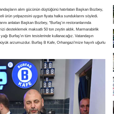
tandaşların alım gücünün düştüğünü hatırlatan Başkan Bozbey,
teli ürün yelpazesini uygun fiyata halka sunduklarını söyledi.
larını anlatan Başkan Bozbey, “Burfaş’ın restoranlarında
cimizi desteklemek maksatlı 50 ton zeytin aldık. Marmarabirlik
re yağı Burfaş’ın tüm tesislerinde kullanacağız. Vatandaşın
üyük arzumuzdur. Burfaş B Kafe, Orhangazi’mize hayırlı uğurlu