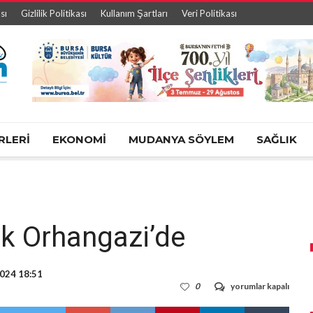
sı
Gizlilik Politikası
Kullanım Şartları
Veri Politikası
RLERİ
EKONOMİ
MUDANYA SÖYLEM
SAĞLIK
ık Orhangazi’de
024 18:51
Burfaş
0
yorumlar kapalı
B
Kafe,