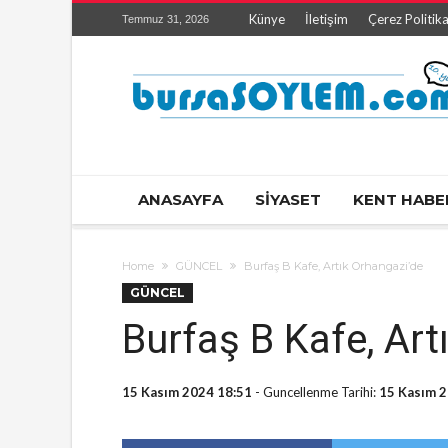
Künye
İletişim
Çerez Politika
Temmuz 31, 2026
ANASAYFA
SİYASET
KENT HABE
Home
GÜNCEL
Burfaş B Kafe, Artık Orhangazi’de
GÜNCEL
Burfaş B Kafe, Art
15 Kasım 2024 18:51
- Guncellenme Tarihi:
15 Kasım 2