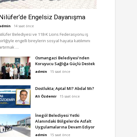
Nilüfer’de Engelsiz Dayanışma
admin
14 saat önce
Nilüfer Belediyesi ve 118-K Lions Federasyonu iş
birliğiyle engelli bireylerin sosyal hayata katılımını
artırmak …
Osmangazi Belediyesi’nden
Koruyucu Sağlığa Güçlü Destek
admin
15 saat önce
Dostlukta; Aptal MI? Abdal Mı?
Ali Özdemir
15 saat önce
İnegöl Belediyesi Yetki
Alanındaki Bölgelerde Asfalt
Uygulamalarına Devam Ediyor
admin
15 saat önce