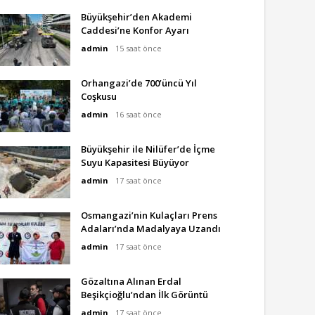
Büyükşehir’den Akademi
Caddesi’ne Konfor Ayarı
admin
15 saat önce
Orhangazi’de 700’üncü Yıl
Coşkusu
admin
16 saat önce
Büyükşehir ile Nilüfer’de İçme
Suyu Kapasitesi Büyüyor
admin
17 saat önce
Osmangazi’nin Kulaçları Prens
Adaları’nda Madalyaya Uzandı
admin
17 saat önce
Gözaltına Alınan Erdal
Beşikçioğlu’ndan İlk Görüntü
admin
17 saat önce