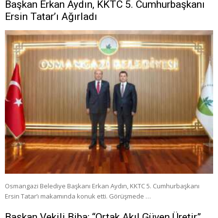
Başkan Erkan Aydın, KKTC 5. Cumhurbaşkanı
Ersin Tatar’ı Ağırladı
Osmangazi Belediye Başkanı Erkan Aydın, KKTC 5. Cumhurbaşkanı
Ersin Tatar’ı makamında konuk etti. Görüşmede …
Başkan Vekili Biba: “Ortak Akıl Güven Üretir”