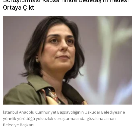
Soruşturması Kapsamında Dedetaş’ın İfadesi
Ortaya Çıktı
İstanbul Anadolu Cumhuriyet Başsavcılığının Üsküdar Belediyesine
yönelik yürüttüğü yolsuzluk soruşturmasında gözaltına alınan
Belediye Başkanı …