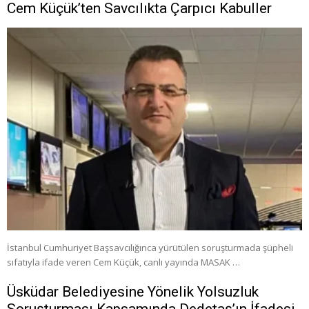
Cem Küçük’ten Savcılıkta Çarpıcı Kabuller
İstanbul Cumhuriyet Başsavcılığınca yürütülen soruşturmada şüpheli
sıfatıyla ifade veren Cem Küçük, canlı yayında MASAK …
Üsküdar Belediyesine Yönelik Yolsuzluk