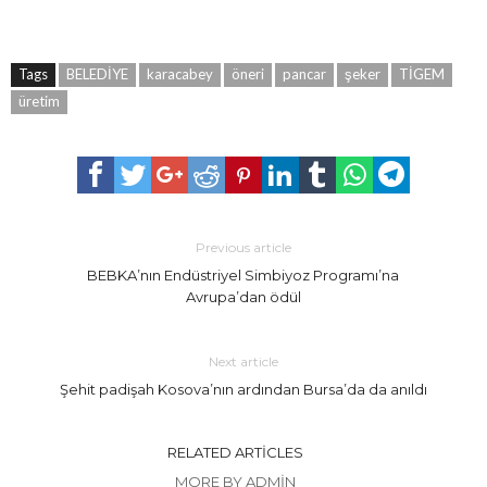
Tags
BELEDİYE
karacabey
öneri
pancar
şeker
TİGEM
üretim
Previous article
BEBKA’nın Endüstriyel Simbiyoz Programı’na
Avrupa’dan ödül
Next article
Şehit padişah Kosova’nın ardından Bursa’da da anıldı
RELATED ARTICLES
MORE BY ADMIN