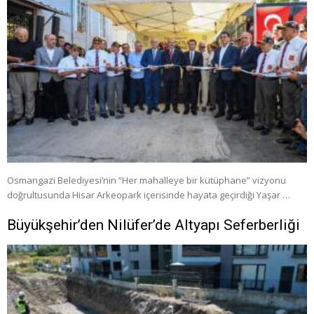
Osmangazi Belediyesi’nin “Her mahalleye bir kütüphane” vizyonu
doğrultusunda Hisar Arkeopark içerisinde hayata geçirdiği Yaşar …
Büyükşehir’den Nilüfer’de Altyapı Seferberliği