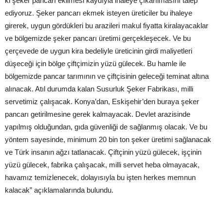
ki şeker pancarı ekilmesi kaydıyla ihaleye çıkarılmasını talep
ediyoruz. Şeker pancarı ekmek isteyen üreticiler bu ihaleye
girerek, uygun gördükleri bu arazileri makul fiyatta kiralayacaklar
ve bölgemizde şeker pancarı üretimi gerçekleşecek. Ve bu
çerçevede de uygun kira bedeliyle üreticinin girdi maliyetleri
düşeceği için bölge çiftçimizin yüzü gülecek. Bu hamle ile
bölgemizde pancar tarımının ve çiftçisinin geleceği teminat altına
alınacak. Atıl durumda kalan Susurluk Şeker Fabrikası, milli
servetimiz çalışacak. Konya’dan, Eskişehir’den buraya şeker
pancarı getirilmesine gerek kalmayacak. Devlet arazisinde
yapılmış olduğundan, gıda güvenliği de sağlanmış olacak. Ve bu
yöntem sayesinde, minimum 20 bin ton şeker üretimi sağlanacak
ve Türk insanın ağzı tatlanacak. Çiftçinin yüzü gülecek, işçinin
yüzü gülecek, fabrika çalışacak, milli servet heba olmayacak,
havamız temizlenecek, dolayısıyla bu işten herkes memnun
kalacak” açıklamalarında bulundu.