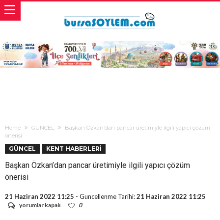
Home
GÜNCEL
Başkan Özkan’dan pancar üretimiyle ilgili yapıcı çözüm
önerisi
GÜNCEL
KENT HABERLERİ
Başkan Özkan’dan pancar üretimiyle ilgili yapıcı çözüm
önerisi
21 Haziran 2022 11:25
- Guncellenme Tarihi:
21 Haziran 2022 11:25
Başkan
yorumlar kapalı
0
Özkan’dan