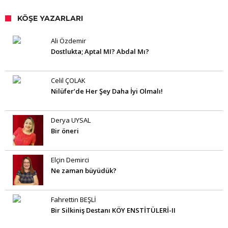
KÖŞE YAZARLARI
Ali Özdemir
Dostlukta; Aptal MI? Abdal Mı?
Celil ÇOLAK
Nilüfer’de Her Şey Daha İyi Olmalı!
Derya UYSAL
Bir öneri
Elçin Demirci
Ne zaman büyüdük?
Fahrettin BEŞLİ
Bir Silkiniş Destanı KÖY ENSTİTÜLERİ-II