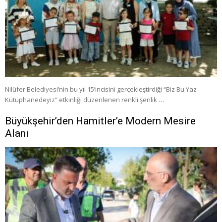
Nilüfer Belediyesi’nin bu yıl 15’incisini gerçekleştirdiği “Biz Bu Yaz
Kütüphanedeyiz” etkinliği düzenlenen renkli şenlik …
Büyükşehir’den Hamitler’e Modern Mesire
Alanı