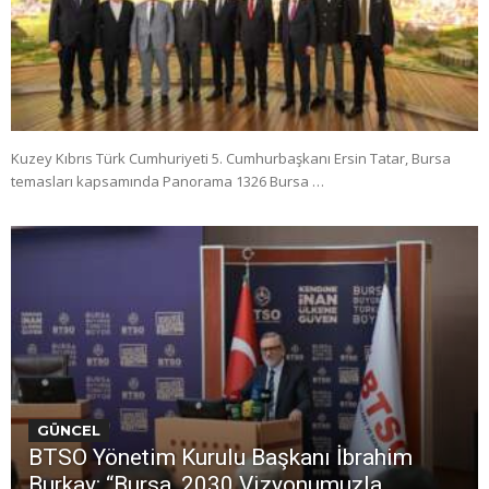
Kuzey Kıbrıs Türk Cumhuriyeti 5. Cumhurbaşkanı Ersin Tatar, Bursa
temasları kapsamında Panorama 1326 Bursa …
GÜNCEL
BTSO Yönetim Kurulu Başkanı İbrahim
Burkay: “Bursa, 2030 Vizyonumuzla