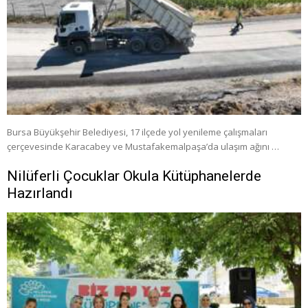
Bursa Büyükşehir Belediyesi, 17 ilçede yol yenileme çalışmaları
çerçevesinde Karacabey ve Mustafakemalpaşa’da ulaşım ağını …
Nilüferli Çocuklar Okula Kütüphanelerde
Hazırlandı