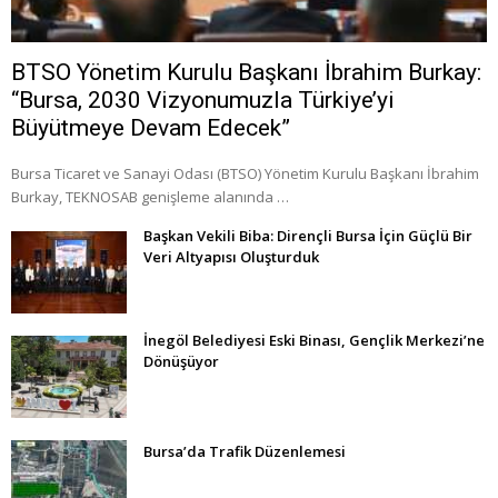
BTSO Yönetim Kurulu Başkanı İbrahim Burkay:
“Bursa, 2030 Vizyonumuzla Türkiye’yi
Büyütmeye Devam Edecek”
Bursa Ticaret ve Sanayi Odası (BTSO) Yönetim Kurulu Başkanı İbrahim
Burkay, TEKNOSAB genişleme alanında …
Başkan Vekili Biba: Dirençli Bursa İçin Güçlü Bir
Veri Altyapısı Oluşturduk
İnegöl Belediyesi Eski Binası, Gençlik Merkezi’ne
Dönüşüyor
Bursa’da Trafik Düzenlemesi