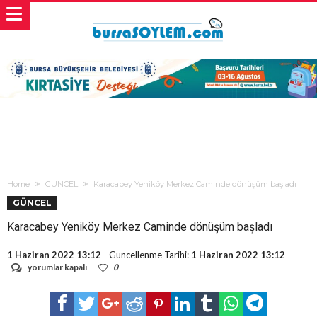
Home
GÜNCEL
Karacabey Yeniköy Merkez Caminde dönüşüm başladı
GÜNCEL
Karacabey Yeniköy Merkez Caminde dönüşüm başladı
1 Haziran 2022 13:12
- Guncellenme Tarihi:
1 Haziran 2022 13:12
Karacabey
yorumlar kapalı
0
Yeniköy
Merkez
Caminde
dönüşüm