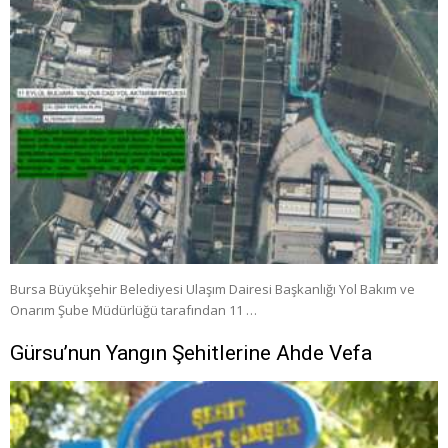
Bursa Büyükşehir Belediyesi Ulaşım Dairesi Başkanlığı Yol Bakım ve
Onarım Şube Müdürlüğü tarafından 11 …
Gürsu’nun Yangın Şehitlerine Ahde Vefa