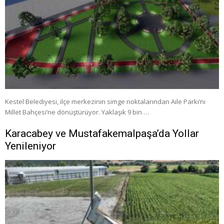
Kestel Belediyesi, ilçe merkezinin simge noktalarından Aile Parkı’nı
Millet Bahçesi’ne dönüştürüyor. Yaklaşık 9 bin …
Karacabey ve Mustafakemalpaşa’da Yollar
Yenileniyor