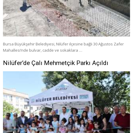
Bursa Büyükşehir Belediyesi, Nilüfer ilçesine bağlı 30 Ağustos Zafer
Mahallesi’nde bulvar, cadde ve sokaklara …
Nilüfer’de Çalı Mehmetçik Parkı Açıldı