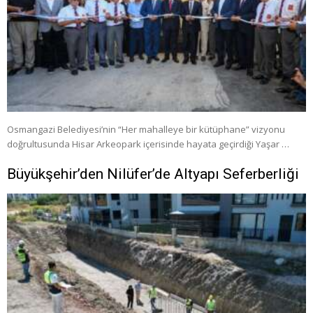
Osmangazi Belediyesi’nin “Her mahalleye bir kütüphane” vizyonu
doğrultusunda Hisar Arkeopark içerisinde hayata geçirdiği Yaşar …
Büyükşehir’den Nilüfer’de Altyapı Seferberliği