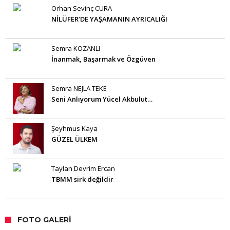
Orhan Sevinç CURA
NİLÜFER’DE YAŞAMANIN AYRICALIĞI
Semra KOZANLI
İnanmak, Başarmak ve Özgüven
Semra NEJLA TEKE
Seni Anlıyorum Yücel Akbulut…
Şeyhmus Kaya
GÜZEL ÜLKEM
Taylan Devrim Ercan
TBMM sirk değildir
FOTO GALERI