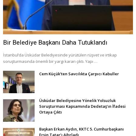
Bir Belediye Başkanı Daha Tutuklandı
İstanbul’da Üsküdar Belediyesinde yürütülen rüşvet ve irtikap
soruşturmasında önemli bir yargı kararı çıktı. Yapı …
Cem Küçük’ten Savcılıkta Çarpıcı Kabuller
Üsküdar Belediyesine Yönelik Yolsuzluk
Soruşturması Kapsamında Dedetaş’ın İfadesi
Ortaya Çıktı
Başkan Erkan Aydın, KKTC 5. Cumhurbaşkanı
Ersin Tatar’ı Ağırladı