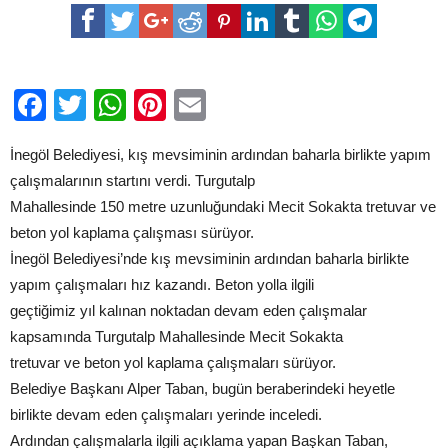
BETON
YOL
VE
TRETUVAR
ÇALIŞMASI
BAŞLADI
Facebook
Twitter
WhatsApp
Pinterest
Email
için
İnegöl Belediyesi, kış mevsiminin ardından baharla birlikte yapım
çalışmalarının startını verdi. Turgutalp
Mahallesinde 150 metre uzunluğundaki Mecit Sokakta tretuvar ve
beton yol kaplama çalışması sürüyor.
İnegöl Belediyesi’nde kış mevsiminin ardından baharla birlikte
yapım çalışmaları hız kazandı. Beton yolla ilgili
geçtiğimiz yıl kalınan noktadan devam eden çalışmalar
kapsamında Turgutalp Mahallesinde Mecit Sokakta
tretuvar ve beton yol kaplama çalışmaları sürüyor.
Belediye Başkanı Alper Taban, bugün beraberindeki heyetle
birlikte devam eden çalışmaları yerinde inceledi.
Ardından çalışmalarla ilgili açıklama yapan Başkan Taban,