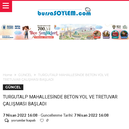
Home
GÜNCEL
TURGUTALP MAHALLESİNDE BETON YOL VE
TRETUVAR ÇALIŞMASI BAŞLADI
GÜNCEL
TURGUTALP MAHALLESİNDE BETON YOL VE TRETUVAR
ÇALIŞMASI BAŞLADI
7 Nisan 2022 16:08
- Guncellenme Tarihi:
7 Nisan 2022 16:08
TURGUTALP
yorumlar kapalı
0
MAHALLESİNDE