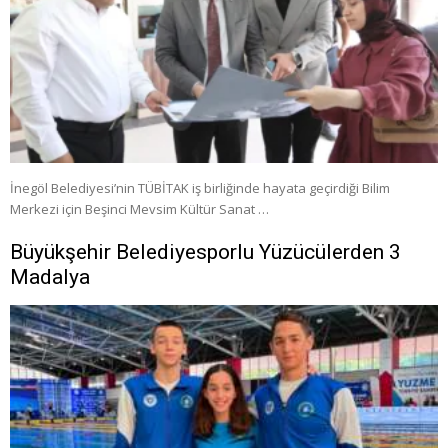
İnegöl Belediyesi’nin TÜBİTAK iş birliğinde hayata geçirdiği Bilim
Merkezi için Beşinci Mevsim Kültür Sanat …
Büyükşehir Belediyesporlu Yüzücülerden 3
Madalya