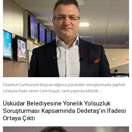
İstanbul Cumhuriyet Başsavcılığınca yürütülen soruşturmada şüpheli
sıfatıyla ifade veren Cem Küçük, canlı yayında MASAK …
Üsküdar Belediyesine Yönelik Yolsuzluk
Soruşturması Kapsamında Dedetaş’ın İfadesi
Ortaya Çıktı