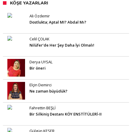
KÖŞE YAZARLARI
Ali Özdemir
Dostlukta; Aptal MI? Abdal Mı?
Celil ÇOLAK
Nilüfer’de Her Şey Daha İyi Olmalı!
Derya UYSAL
Bir öneri
Elçin Demirci
Ne zaman büyüdük?
Fahrettin BEŞLİ
Bir Silkiniş Destanı KÖY ENSTİTÜLERİ-II
Gülgün KESER