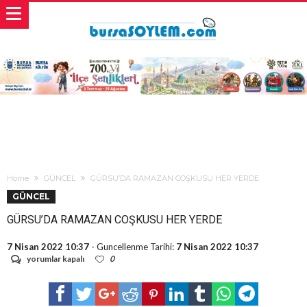
Home
GÜNCEL
GÜRSU’DA RAMAZAN COŞKUSU HER YERDE
GÜNCEL
GÜRSU’DA RAMAZAN COŞKUSU HER YERDE
7 Nisan 2022 10:37
- Guncellenme Tarihi:
7 Nisan 2022 10:37
GÜRSU’DA
yorumlar kapalı
0
RAMAZAN
COŞKUSU
HER
YERDE