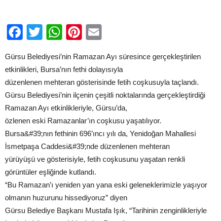
için
Facebook
Twitter
WhatsApp
Pinterest
Email
Gürsu Belediyesi’nin Ramazan Ayı süresince gerçekleştirilen
etkinlikleri, Bursa’nın fethi dolayısıyla
düzenlenen mehteran gösterisinde fetih coşkusuyla taçlandı.
Gürsu Belediyesi’nin ilçenin çeşitli noktalarında gerçekleştirdiği
Ramazan Ayı etkinlikleriyle, Gürsu’da,
özlenen eski Ramazanlar’ın coşkusu yaşatılıyor.
Bursa&#39;nın fethinin 696’ıncı yılı da, Yenidoğan Mahallesi
İsmetpaşa Caddesi&#39;nde düzenlenen mehteran
yürüyüşü ve gösterisiyle, fetih coşkusunu yaşatan renkli
görüntüler eşliğinde kutlandı.
“Bu Ramazan’ı yeniden yan yana eski geleneklerimizle yaşıyor
olmanın huzurunu hissediyoruz” diyen
Gürsu Belediye Başkanı Mustafa Işık, “Tarihinin zenginlikleriyle