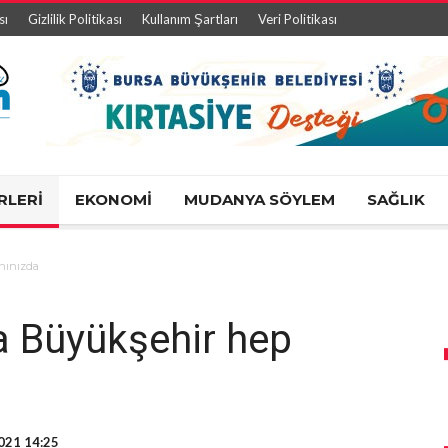
sı
Gizlilik Politikası
Kullanım Şartları
Veri Politikası
RLERİ
EKONOMİ
MUDANYA SÖYLEM
SAĞLIK
anınızda
ta Büyükşehir hep
021 14:25