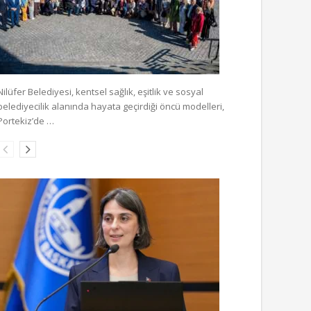
Nilüfer Belediyesi, kentsel sağlık, eşitlik ve sosyal
belediyecilik alanında hayata geçirdiği öncü modelleri,
Portekiz’de …