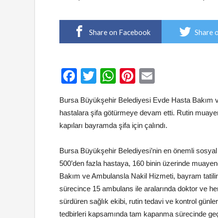
Share on Facebook
Share 
Facebook
Twitter
WhatsApp
Pinterest
Email
Bursa Büyükşehir Belediyesi Evde Hasta Bakım 
hastalara şifa götürmeye devam etti. Rutin muay
kapıları bayramda şifa için çalındı.
Bursa Büyükşehir Belediyesi’nin en önemli sosyal so
500’den fazla hastaya, 160 binin üzerinde muaye
Bakım ve Ambulansla Nakil Hizmeti, bayram tatil
sürecince 15 ambulans ile aralarında doktor ve he
sürdüren sağlık ekibi, rutin tedavi ve kontrol günl
tedbirleri kapsamında tam kapanma sürecinde geçen