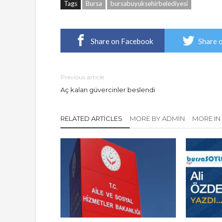
Tags
Bursa
bursabuyuksehirbelediyesi
Share on Facebook
Share 
Previous article
Aç kalan güvercinler beslendi
RELATED ARTICLES
MORE BY ADMIN
MORE IN