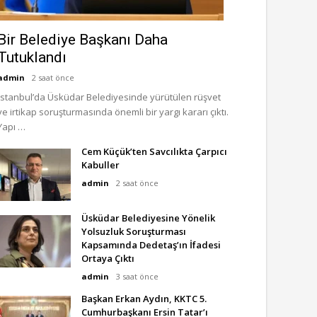
Bir Belediye Başkanı Daha
Tutuklandı
admin
2 saat önce
İstanbul’da Üsküdar Belediyesinde yürütülen rüşvet
ve irtikap soruşturmasında önemli bir yargı kararı çıktı.
Yapı …
Cem Küçük’ten Savcılıkta Çarpıcı
Kabuller
admin
2 saat önce
Üsküdar Belediyesine Yönelik
Yolsuzluk Soruşturması
Kapsamında Dedetaş’ın İfadesi
Ortaya Çıktı
admin
3 saat önce
Başkan Erkan Aydın, KKTC 5.
Cumhurbaşkanı Ersin Tatar’ı