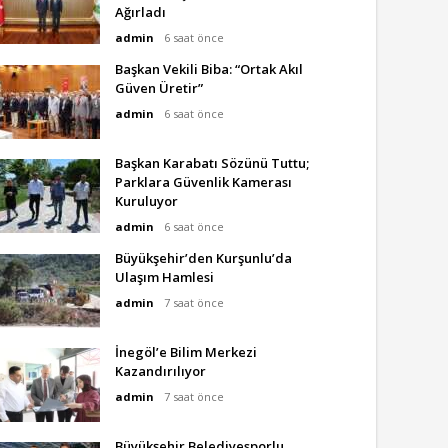
Ağırladı
admin
6 saat önce
Başkan Vekili Biba: “Ortak Akıl
Güven Üretir”
admin
6 saat önce
Başkan Karabatı Sözünü Tuttu;
Parklara Güvenlik Kamerası
Kuruluyor
admin
6 saat önce
Büyükşehir’den Kurşunlu’da
Ulaşım Hamlesi
admin
7 saat önce
İnegöl’e Bilim Merkezi
Kazandırılıyor
admin
7 saat önce
Büyükşehir Belediyesporlu