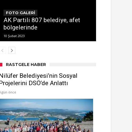
FOTO GALERİ
AK Partili 807 belediye, afet
bölgelerinde
10 Şubat 2023
RASTGELE HABER
Nilüfer Belediyesi’nin Sosyal
Projelerini DSÖ’de Anlattı
4 gün önce