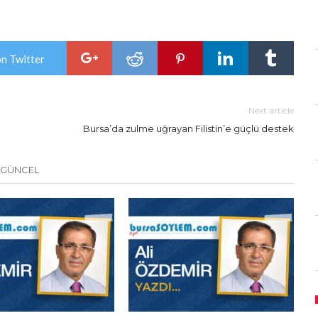
on Twitter
Next article
Bursa’da zulme uğrayan Filistin’e güçlü destek
 GÜNCEL