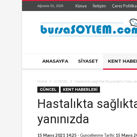
Künye
İletişim
Çerez Politika
Ağustos 01, 2026
ANASAYFA
SİYASET
KENT HABE
Home
GÜNCEL
Hastalıkta sağlıkta Büyükşehir hep y
GÜNCEL
KENT HABERLERİ
Hastalıkta sağlık
yanınızda
15 Mayıs 2021 14:25
- Guncellenme Tarihi:
15 Mayıs 2