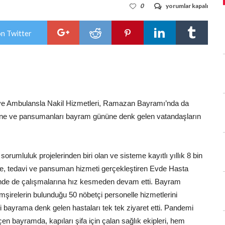
Hastalıkta
0
yorumlar kapalı
sağlıkta
Büyükşehir
hep
on Twitter
yanınızda
için
ve Ambulansla Nakil Hizmetleri, Ramazan Bayramı’nda da
ene ve pansumanları bayram gününe denk gelen vatandaşların
rumluluk projelerinden biri olan ve sisteme kayıtlı yıllık 8 bin
ne, tedavi ve pansuman hizmeti gerçekleştiren Evde Hasta
inde de çalışmalarına hız kesmeden devam etti. Bayram
mşirelerin bulunduğu 50 nöbetçi personelle hizmetlerini
eri bayrama denk gelen hastaları tek tek ziyaret etti. Pandemi
 bayramda, kapıları şifa için çalan sağlık ekipleri, hem