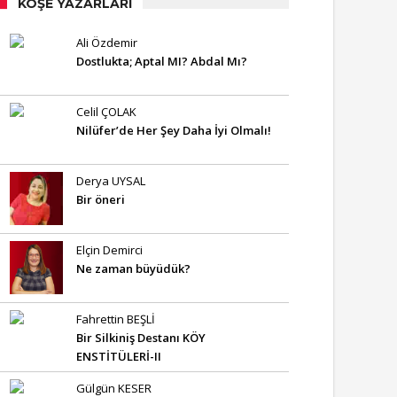
KÖŞE YAZARLARI
Ali Özdemir
Dostlukta; Aptal MI? Abdal Mı?
Celil ÇOLAK
Nilüfer’de Her Şey Daha İyi Olmalı!
Derya UYSAL
Bir öneri
Elçin Demirci
Ne zaman büyüdük?
Fahrettin BEŞLİ
Bir Silkiniş Destanı KÖY
ENSTİTÜLERİ-II
Gülgün KESER