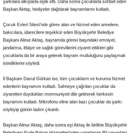
şarkılara alkışlarla eşlik etti. Daha sonra çocuklarla sohbet eden
Başkan Aktaş, hediyeler dağıtarak bayramlarını kutladı.
Çocuk Evleri Sitesi’nde görev alan ve hizmet eden annelere,
bakıcılara, idarecilere teşekkür eden Büyükşehir Belediye
Başkanı Alinur Aktaş, bayramda görevi başındaki emniyet,
jandarma, itfaiye ve sağlık görevlilerini ziyaret ettikleri gibi
çocuklarla da bir araya gelerek bayram mutluluğunu paylaşmak
istediklerini söyledi.
İl Başkanı Davut Gürkan ise, tüm çocukların ve kuruma hizmet
edenlerin bayramını kutladı. Sahneye çağrılan çocuklar da
ziyaretten duydukları memnuniyeti dile getirerek herkesin
bayramını kutladı. Mikrofonu eline alan bazı çocuklar da şarkı
söyleyip günün tadını çıkardı.
Başkan Alinur Aktaş, daha sonra eşi Aktaş ile birlikte Büyükşehir
Belediyesi Evde Bakım Hizmetleri’nden yararlanan 80 yaşındaki