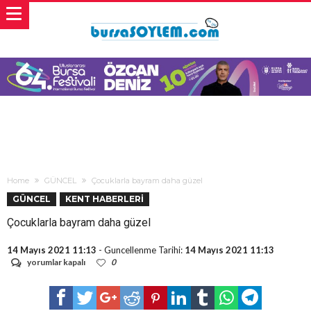
Home
GÜNCEL
Çocuklarla bayram daha güzel
GÜNCEL
KENT HABERLERİ
Çocuklarla bayram daha güzel
14 Mayıs 2021 11:13
- Guncellenme Tarihi:
14 Mayıs 2021 11:13
Çocuklarla
yorumlar kapalı
0
bayram
daha
güzel
için