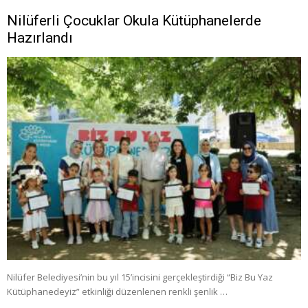
Nilüferli Çocuklar Okula Kütüphanelerde
Hazırlandı
Nilüfer Belediyesi’nin bu yıl 15’incisini gerçekleştirdiği “Biz Bu Yaz
Kütüphanedeyiz” etkinliği düzenlenen renkli şenlik …