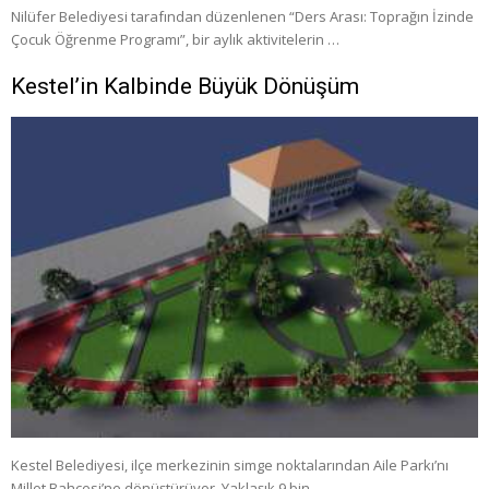
Nilüfer Belediyesi tarafından düzenlenen “Ders Arası: Toprağın İzinde
Çocuk Öğrenme Programı”, bir aylık aktivitelerin …
Kestel’in Kalbinde Büyük Dönüşüm
Kestel Belediyesi, ilçe merkezinin simge noktalarından Aile Parkı’nı
Millet Bahçesi’ne dönüştürüyor. Yaklaşık 9 bin …