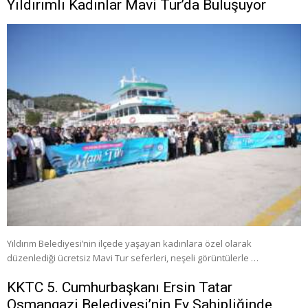
Yıldırımlı Kadınlar Mavi Tur’da Buluşuyor
Yıldırım Belediyesi’nin ilçede yaşayan kadınlara özel olarak
düzenlediği ücretsiz Mavi Tur seferleri, neşeli görüntülerle …
KKTC 5. Cumhurbaşkanı Ersin Tatar
Osmangazi Belediyesi’nin Ev Sahipliğinde