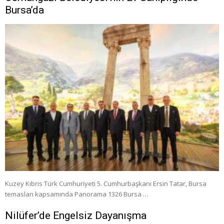
Bursa’da
Kuzey Kıbrıs Türk Cumhuriyeti 5. Cumhurbaşkanı Ersin Tatar, Bursa
temasları kapsamında Panorama 1326 Bursa …
Nilüfer’de Engelsiz Dayanışma