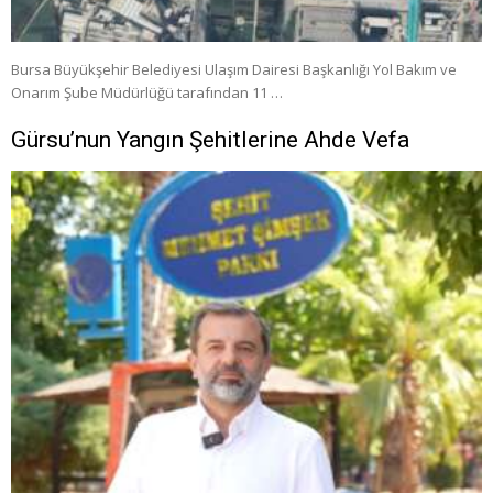
Bursa Büyükşehir Belediyesi Ulaşım Dairesi Başkanlığı Yol Bakım ve
Onarım Şube Müdürlüğü tarafından 11 …
Gürsu’nun Yangın Şehitlerine Ahde Vefa