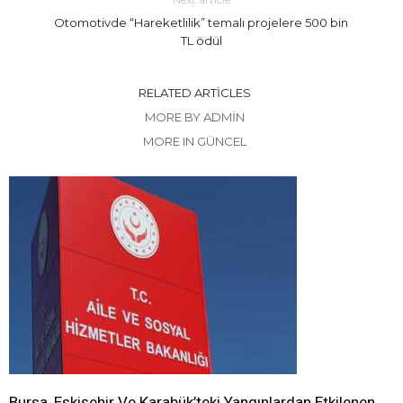
Otomotivde “Hareketlilik” temalı projelere 500 bin
TL ödül
RELATED ARTICLES
MORE BY ADMIN
MORE IN GÜNCEL
Bursa, Eskişehir Ve Karabük’teki Yangınlardan Etkilenen