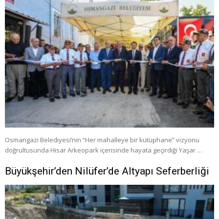
Osmangazi Belediyesi’nin “Her mahalleye bir kütüphane” vizyonu
doğrultusunda Hisar Arkeopark içerisinde hayata geçirdiği Yaşar …
Büyükşehir’den Nilüfer’de Altyapı Seferberliği