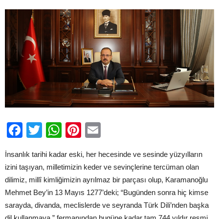
Dil
Bayramı
Mesajı
için
Facebook
Twitter
WhatsApp
Pinterest
Email
İnsanlık tarihi kadar eski, her hecesinde ve sesinde yüzyılların
izini taşıyan, milletimizin keder ve sevinçlerine tercüman olan
dilimiz, millî kimliğimizin ayrılmaz bir parçası olup, Karamanoğlu
Mehmet Bey’in 13 Mayıs 1277’deki; “Bugünden sonra hiç kimse
sarayda, divanda, meclislerde ve seyranda Türk Dili’nden başka
dil kullanmaya.” fermanından bugüne kadar tam 744 yıldır resmi