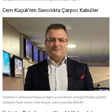
Cem Küçük’ten Savcılıkta Çarpıcı Kabuller
İstanbul Cumhuriyet Başsavcılığınca yürütülen soruşturmada şüpheli
sıfatıyla ifade veren Cem Küçük, canlı yayında MASAK …