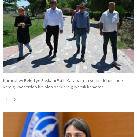
Karacabey Belediye Başkanı Fatih Karabatı’nın seçim döneminde
verdiği vaatlerden biri olan parklara güvenlik kamerası …