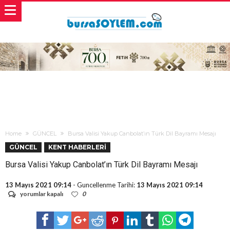
Home
GÜNCEL
Bursa Valisi Yakup Canbolat’ın Türk Dil Bayramı Mesajı
GÜNCEL
KENT HABERLERİ
Bursa Valisi Yakup Canbolat’ın Türk Dil Bayramı Mesajı
13 Mayıs 2021 09:14
- Guncellenme Tarihi:
13 Mayıs 2021 09:14
Bursa
yorumlar kapalı
0
Valisi
Yakup
Canbolat’ın
Türk