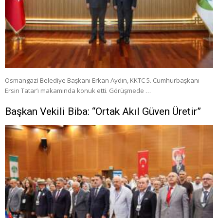
Osmangazi Belediye Başkanı Erkan Aydın, KKTC 5. Cumhurbaşkanı
Ersin Tatar’ı makamında konuk etti. Görüşmede …
Başkan Vekili Biba: “Ortak Akıl Güven Üretir”