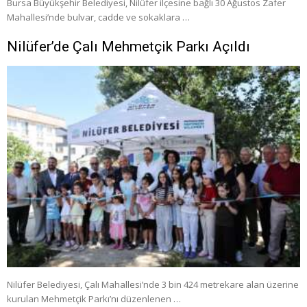
Bursa Büyükşehir Belediyesi, Nilüfer ilçesine bağlı 30 Ağustos Zafer
Mahallesi’nde bulvar, cadde ve sokaklara …
Nilüfer’de Çalı Mehmetçik Parkı Açıldı
Nilüfer Belediyesi, Çalı Mahallesi’nde 3 bin 424 metrekare alan üzerine
kurulan Mehmetçik Parkı’nı düzenlenen …