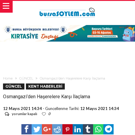
Home
GÜNCEL
Osmangazi’den Haşerelere Karşı İlaçlama
GÜNCEL
KENT HABERLERİ
Osmangazi’den Haşerelere Karşı İlaçlama
12 Mayıs 2021 14:34
- Guncellenme Tarihi:
12 Mayıs 2021 14:34
Osmangazi’den
yorumlar kapalı
0
Haşerelere
Karşı
İlaçlama
için