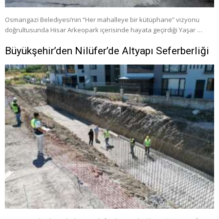
Osmangazi Belediyesi’nin “Her mahalleye bir kütüphane” vizyonu
doğrultusunda Hisar Arkeopark içerisinde hayata geçirdiği Yaşar …
Büyükşehir’den Nilüfer’de Altyapı Seferberliği