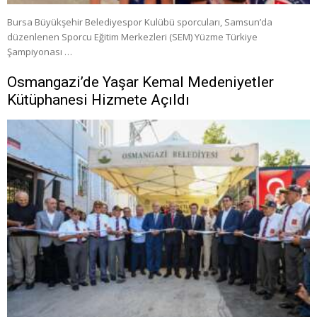
Bursa Büyükşehir Belediyespor Kulübü sporcuları, Samsun’da
düzenlenen Sporcu Eğitim Merkezleri (SEM) Yüzme Türkiye
Şampiyonası …
Osmangazi’de Yaşar Kemal Medeniyetler
Kütüphanesi Hizmete Açıldı