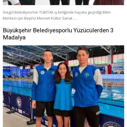
İnegöl Belediyesi’nin TÜBİTAK iş birliğinde hayata geçirdiği Bilim
Merkezi için Beşinci Mevsim Kültür Sanat …
Büyükşehir Belediyesporlu Yüzücülerden 3
Madalya