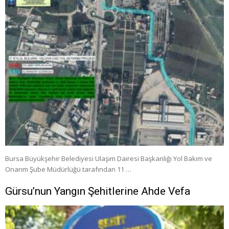
Bursa Büyükşehir Belediyesi Ulaşım Dairesi Başkanlığı Yol Bakım ve
Onarım Şube Müdürlüğü tarafından 11 …
Gürsu’nun Yangın Şehitlerine Ahde Vefa