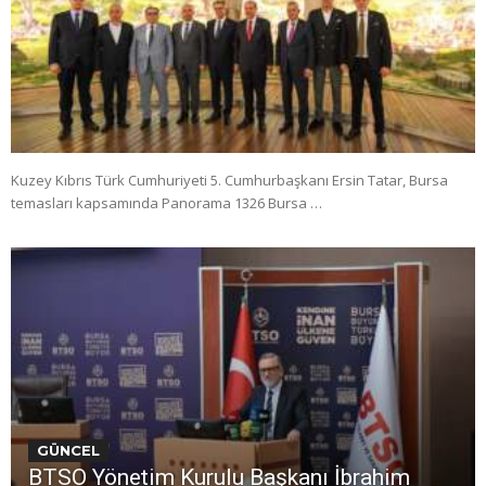
Kuzey Kıbrıs Türk Cumhuriyeti 5. Cumhurbaşkanı Ersin Tatar, Bursa
temasları kapsamında Panorama 1326 Bursa …
GÜNCEL
BTSO Yönetim Kurulu Başkanı İbrahim