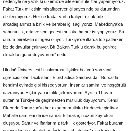
nedeniyle ne yazık ki ülkemizde ailelerimiz ile iftar yapamıyoruz.
Fakat Türk milletinin misafirperverliği sayesinde bu durumdan
etkilenmiyoruz. Her ne kadar yurtta kalıyor olsak bile
arkadaşlarımızla birlik ve beraberliği sağlıyoruz. Makedonya’da
sahurun ilk, orta ve son gecesi mutlaka hamur işi yapıyoruz. Bu
durum bereketin simgesi oluyor. Türkiye’de iftarda top patlarken,
biz de davullar çalınıyor. Bir Balkan Türk’ü olarak bu şehirde
olmaktan gurur duyuyorum” dedi.
Uludağ Üniversitesi Uluslararası İlişkiler bölümü son sınıf
öğrencisi olan Tacikistanlı Bibikhadisa Saıdova da, “Bursa’da
kendimi evimde gibi hissediyorum. İnsanlar samimi ve hoşgörülü
davranıyor. Hiçbir yabancılık çekmiyorum. Ayrıca 11 ayın
sultanını Türkiye’de geçirmekten mutluluk duyuyorum. Kendi
ülkemde Ramazan’ın her akşamı mutlaka bir davete gidiliyor.
Mahalle camilerinde ise namaz kılmak için uzun kuyruklar
oluşuyor. Sahur ve iftarlarımız farklılık gösteriyor. Fakat buranın
geleneklerine çok alıştım. İyi ki bu şehirdeyim” diye konuştu.