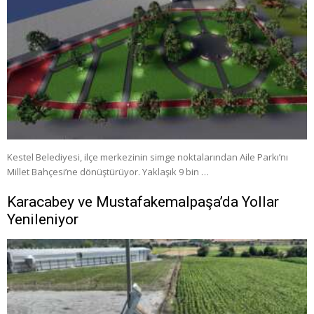
Kestel Belediyesi, ilçe merkezinin simge noktalarından Aile Parkı’nı
Millet Bahçesi’ne dönüştürüyor. Yaklaşık 9 bin …
Karacabey ve Mustafakemalpaşa’da Yollar
Yenileniyor