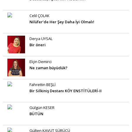
Celil ÇOLAK
Nilüfer’de Her Şey Daha İyi Olmalı!
Derya UYSAL
Bir öneri
Elçin Demirci
Ne zaman büyüdük?
Fahrettin BEŞLİ
Bir Silkiniş Destanı KÖY ENSTİTÜLERİ-II
Gülgün KESER
BÜTÜN
Gülten KAVUT SÜRÜCÜ