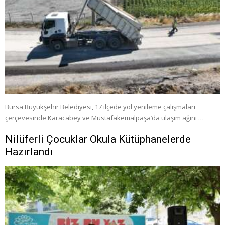
Bursa Büyükşehir Belediyesi, 17 ilçede yol yenileme çalışmaları
çerçevesinde Karacabey ve Mustafakemalpaşa’da ulaşım ağını …
Nilüferli Çocuklar Okula Kütüphanelerde
Hazırlandı