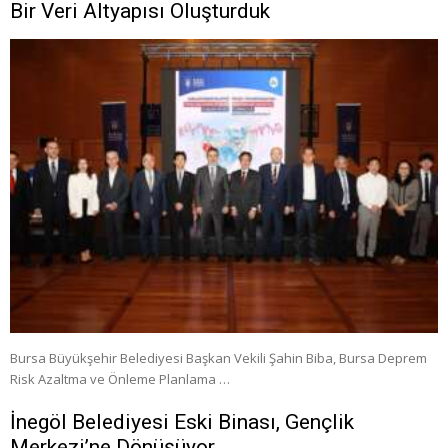
Bir Veri Altyapısı Oluşturduk
Bursa Büyükşehir Belediyesi Başkan Vekili Şahin Biba, Bursa Deprem
Risk Azaltma ve Önleme Planlama …
İnegöl Belediyesi Eski Binası, Gençlik
Merkezi’ne Dönüşüyor