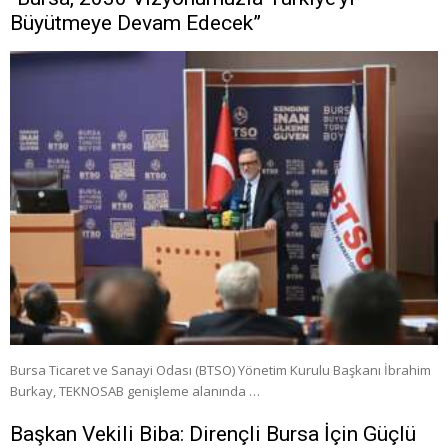
Büyütmeye Devam Edecek”
Bursa Ticaret ve Sanayi Odası (BTSO) Yönetim Kurulu Başkanı İbrahim
Burkay, TEKNOSAB genişleme alanında …
Başkan Vekili Biba: Dirençli Bursa İçin Güçlü