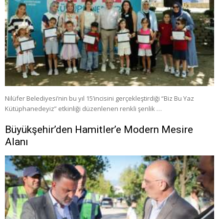
Nilüfer Belediyesi’nin bu yıl 15’incisini gerçekleştirdiği “Biz Bu Yaz
Kütüphanedeyiz” etkinliği düzenlenen renkli şenlik …
Büyükşehir’den Hamitler’e Modern Mesire
Alanı