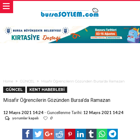
Home
GÜNCEL
Misafir Öğrencilerin Gözünden Bursa’da Ramazan
GÜNCEL
KENT HABERLERİ
Misafir Öğrencilerin Gözünden Bursa’da Ramazan
12 Mayıs 2021 14:24
- Guncellenme Tarihi:
12 Mayıs 2021 14:24
Misafir
yorumlar kapalı
0
Öğrencilerin
Gözünden
Bursa’da
Ramazan