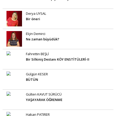
Derya UYSAL
Bir öneri
Elçin Demirci
Ne zaman büyüdük?
Fahrettin BEŞLİ
Bir Silkiniş Destanı KÖY ENSTİTÜLERİ-II
Gülgün KESER
BÜTÜN
Gülten KAVUT SÜRÜCÜ
YAŞAYARAK ÖĞRENME
Hakan PATIRER