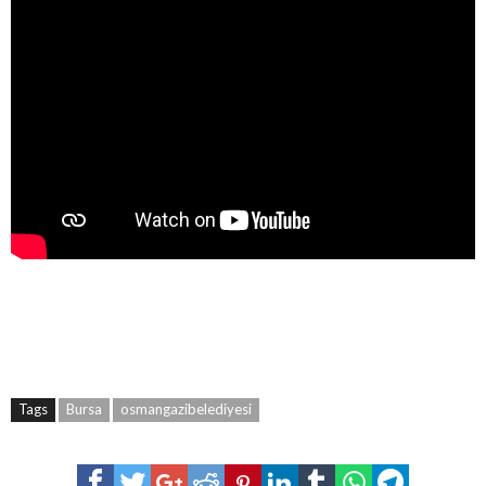
Tags
Bursa
osmangazibelediyesi