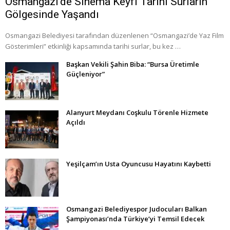
Osmangazi’de Sinema Keyfi Tarihi Surların
Gölgesinde Yaşandı
Osmangazi Belediyesi tarafından düzenlenen “Osmangazi’de Yaz Film
Gösterimleri” etkinliği kapsamında tarihi surlar, bu kez …
Başkan Vekili Şahin Biba: “Bursa Üretimle
Güçleniyor”
Alanyurt Meydanı Coşkulu Törenle Hizmete
Açıldı
Yeşilçam’ın Usta Oyuncusu Hayatını Kaybetti
Osmangazi Belediyespor Judocuları Balkan
Şampiyonası’nda Türkiye’yi Temsil Edecek