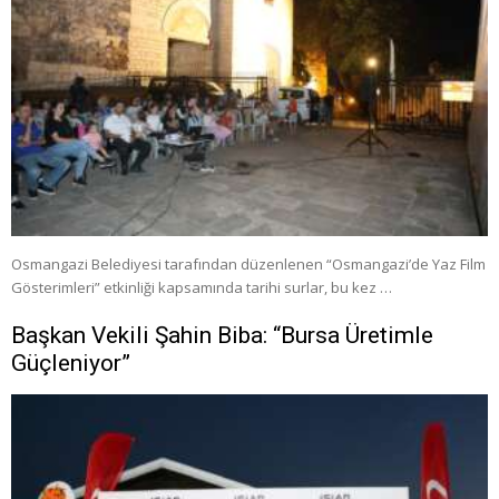
Osmangazi Belediyesi tarafından düzenlenen “Osmangazi’de Yaz Film
Gösterimleri” etkinliği kapsamında tarihi surlar, bu kez …
Başkan Vekili Şahin Biba: “Bursa Üretimle
Güçleniyor”