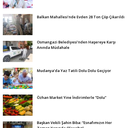
Balkan Mahallesi’nde Evden 28 Ton Çöp Çıkarıldı
Osmangazi Belediyesi’nden Haşereye Karşı
Anında Müdahale
Mudanya’da Yaz Tatili Dolu Dolu Geçiyor
Özhan Market Yine İndirimlerle “Dolu”
Başkan Vekili Şahin Biba: “Esnafımızın Her
Zaman Yanında Olacağız”