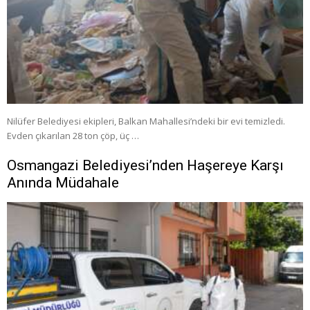
Nilüfer Belediyesi ekipleri, Balkan Mahallesi’ndeki bir evi temizledi.
Evden çıkarılan 28 ton çöp, üç …
Osmangazi Belediyesi’nden Haşereye Karşı
Anında Müdahale