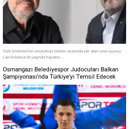
Türk Sineması’nın unutulmaz isimleri arasında yer alan usta oyuncu
Can Kolukısa 92 yaşında hayatını …
Osmangazi Belediyespor Judocuları Balkan
Şampiyonası’nda Türkiye’yi Temsil Edecek