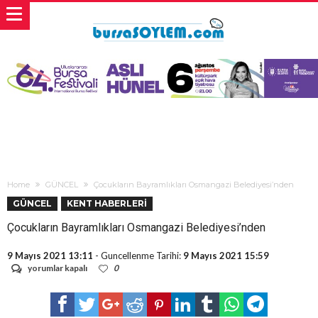
Home
GÜNCEL
Çocukların Bayramlıkları Osmangazi Belediyesi’nden
GÜNCEL
KENT HABERLERİ
Çocukların Bayramlıkları Osmangazi Belediyesi’nden
9 Mayıs 2021 13:11
- Guncellenme Tarihi:
9 Mayıs 2021 15:59
Çocukların
yorumlar kapalı
0
Bayramlıkları
Osmangazi
Belediyesi’nden
için