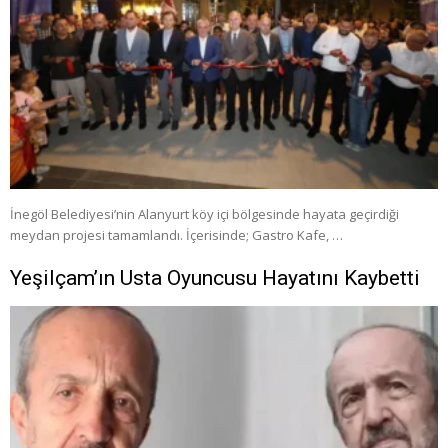
İnegöl Belediyesi’nin Alanyurt köy içi bölgesinde hayata geçirdiği
meydan projesi tamamlandı. İçerisinde; Gastro Kafe, …
Yeşilçam’ın Usta Oyuncusu Hayatını Kaybetti