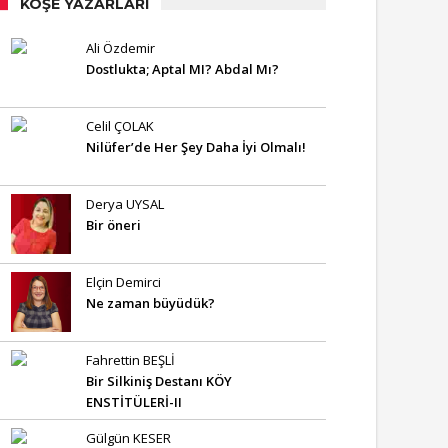
KÖŞE YAZARLARI
Ali Özdemir
Dostlukta; Aptal MI? Abdal Mı?
Celil ÇOLAK
Nilüfer’de Her Şey Daha İyi Olmalı!
Derya UYSAL
Bir öneri
Elçin Demirci
Ne zaman büyüdük?
Fahrettin BEŞLİ
Bir Silkiniş Destanı KÖY
ENSTİTÜLERİ-II
Gülgün KESER