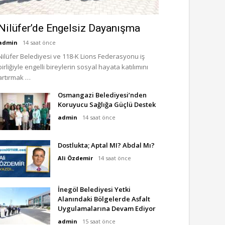
Nilüfer’de Engelsiz Dayanışma
admin
14 saat önce
Nilüfer Belediyesi ve 118-K Lions Federasyonu iş
birliğiyle engelli bireylerin sosyal hayata katılımını
artırmak …
Osmangazi Belediyesi’nden
Koruyucu Sağlığa Güçlü Destek
admin
14 saat önce
Dostlukta; Aptal MI? Abdal Mı?
Ali Özdemir
14 saat önce
İnegöl Belediyesi Yetki
Alanındaki Bölgelerde Asfalt
Uygulamalarına Devam Ediyor
admin
15 saat önce