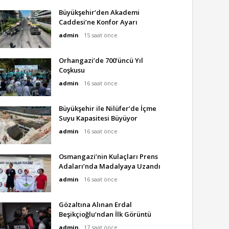
Büyükşehir’den Akademi
Caddesi’ne Konfor Ayarı
admin
15 saat önce
Orhangazi’de 700’üncü Yıl
Coşkusu
admin
16 saat önce
Büyükşehir ile Nilüfer’de İçme
Suyu Kapasitesi Büyüyor
admin
16 saat önce
Osmangazi’nin Kulaçları Prens
Adaları’nda Madalyaya Uzandı
admin
16 saat önce
Gözaltına Alınan Erdal
Beşikçioğlu’ndan İlk Görüntü
admin
17 saat önce