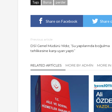
Tags
Bursa
perder
Share on Facebook
Share 
Previous article
DSİ Genel Müdürü Yıldız, ’Su yapılarında boğulma
tehlikesine karşı uyarı yaptı’’
RELATED ARTICLES
MORE BY ADMIN
MORE IN