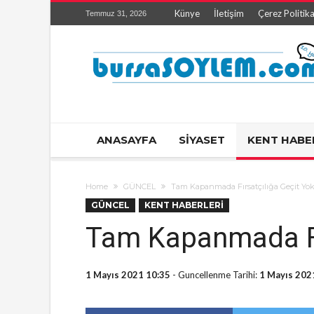
Künye
İletişim
Çerez Politika
Temmuz 31, 2026
ANASAYFA
SİYASET
KENT HABE
Home
GÜNCEL
Tam Kapanmada Fırsatçılığa Geçit Yo
GÜNCEL
KENT HABERLERİ
Tam Kapanmada Fı
1 Mayıs 2021 10:35
- Guncellenme Tarihi:
1 Mayıs 202