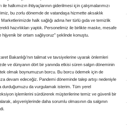
ile halkımızın ihtiyaçlarının giderilmesi için çalışmalarımızı
erimiz, bu zorlu dönemde de vatandaşa hizmette aksaklık
arketlerimizde halk sağlığı adına her türlü gıda ve temizlik
kli hazırlıkları yaptık. Personelimiz ile birlikte maske, mesafe
e hijyenik bir ortam sağlıyoruz” şeklinde konuştu.
ret Bakanlığı’nın talimat ve tavsiyelerine uyarak önlemleri
mizde ve dünyanın dört bir yanında etkisi süren salgın döneminin
destek olmak boynumuzun borcu. Bu borcu ödemek için de
mıza devam edeceğiz. Pandemi döneminde talep artışı nedeniyle
sında durduğumuzu da vurgulamak isterim. Tüm yerel
iyon işlemlerini sürdürerek müşterilerine temiz ve güvenli bir
alarak, alışverişlerinde daha sorumlu olmasının da salgının
di.