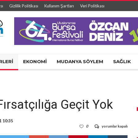
sı
Gizlilik Politikası
Kullanım Şartları
Veri Politikası
RLERİ
EKONOMİ
MUDANYA SÖYLEM
SAĞLIK
k
rsatçılığa Geçit Yok
1 10:35
Tam
0
yorumlar kapalı
Kapanmada
Fırsatçılığa