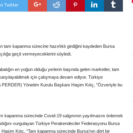
Geçit
on Twitter
Yok
için
dan tam kapanma sürecine hazırlıklı girdiğini kaydeden Bursa
lığa geçit vermeyeceklerini söyledi.
alığın en yoğun olduğu yerlerin başında gelen marketler, tam
 karşılayabilmek için çalışmaya devam ediyor. Türkiye
a PERDER) Yönetim Kurulu Başkanı Haşim Kılıç, “Özveriyle bu
am kapanma sürecinde Covid-19 salgınının yayılmasını önlemek
aşıdığını vurgulayan Türkiye Perakendeciler Federasyonu Bursa
aşim Kılıç, “Tam kapanma sürecinde Bursa’nın dört bir