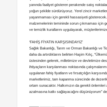
yanında faaliyet gösteren perakende satış noktaları 
yoğun şekilde sürdürüyoruz. Yerel zincir marketl
yaşanmaması için gerekli hassasiyeti gösterecek. M
malzemelerinin temininde sorun çıkmaması için gere
ve temizlik kurallarını uygulayarak, müşterilerimiz
‘FAHİŞ FİYATIN KARŞISINDAYIZ’
Sağlık Bakanlığı, Tarım ve Orman Bakanlığı ve Tica
daha da artırdıklarını belirten Haşim Kılıç, “Ülke
üstesinden gelerek, milletimize ve devletimize 
ihtiyaçların karşılanması noktasında çalışmaları
uygulanan fahiş fiyatların ve fırsatçılığın karşı
marketlerimiz, tam kapanma sürecinde de dezenfeks
ortam sunacaktır. Halkımızın da gerekli önlemleri 
azalmasına katkı sağlayacağını düşünüyorum” de