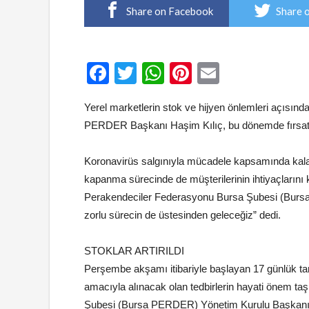
Share on Facebook
Share 
Facebook
Twitter
WhatsApp
Pinterest
Email
Yerel marketlerin stok ve hijyen önlemleri açısın
PERDER Başkanı Haşim Kılıç, bu dönemde fırsatçı
Koronavirüs salgınıyla mücadele kapsamında kalab
kapanma sürecinde de müşterilerinin ihtiyaçlarını
Perakendeciler Federasyonu Bursa Şubesi (Burs
zorlu sürecin de üstesinden geleceğiz” dedi.
STOKLAR ARTIRILDI
Perşembe akşamı itibariyle başlayan 17 günlük t
amacıyla alınacak olan tedbirlerin hayati önem t
Şubesi (Bursa PERDER) Yönetim Kurulu Başkanı H