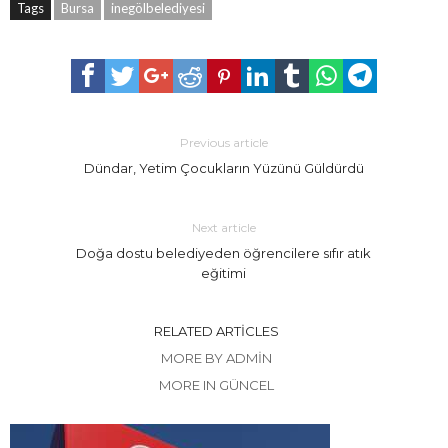
Tags
Bursa
inegölbelediyesi
Previous article
Dündar, Yetim Çocukların Yüzünü Güldürdü
Next article
Doğa dostu belediyeden öğrencilere sıfır atık
eğitimi
RELATED ARTICLES
MORE BY ADMIN
MORE IN GÜNCEL