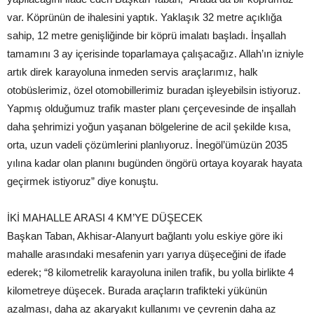
var. Köprünün de ihalesini yaptık. Yaklaşık 32 metre açıklığa
sahip, 12 metre genişliğinde bir köprü imalatı başladı. İnşallah
tamamını 3 ay içerisinde toparlamaya çalışacağız. Allah’ın izniyle
artık direk karayoluna inmeden servis araçlarımız, halk
otobüslerimiz, özel otomobillerimiz buradan işleyebilsin istiyoruz.
Yapmış olduğumuz trafik master planı çerçevesinde de inşallah
daha şehrimizi yoğun yaşanan bölgelerine de acil şekilde kısa,
orta, uzun vadeli çözümlerini planlıyoruz. İnegöl’ümüzün 2035
yılına kadar olan planını bugünden öngörü ortaya koyarak hayata
geçirmek istiyoruz” diye konuştu.
İKİ MAHALLE ARASI 4 KM’YE DÜŞECEK
Başkan Taban, Akhisar-Alanyurt bağlantı yolu eskiye göre iki
mahalle arasındaki mesafenin yarı yarıya düşeceğini de ifade
ederek; “8 kilometrelik karayoluna inilen trafik, bu yolla birlikte 4
kilometreye düşecek. Burada araçların trafikteki yükünün
azalması, daha az akaryakıt kullanımı ve çevrenin daha az