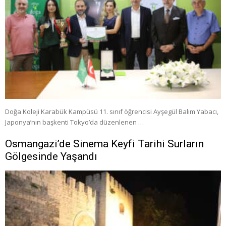
Doğa Koleji Karabük Kampüsü 11. sınıf öğrencisi Ayşegül Balım Yabacı,
Japonya’nın başkenti Tokyo’da düzenlenen …
Osmangazi’de Sinema Keyfi Tarihi Surların
Gölgesinde Yaşandı