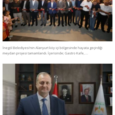
İnegöl Belediyesi’nin Alanyurt köy içi bölgesinde hayata geçirdiği
meydan projesi tamamlandı. İçerisinde; Gastro Kafe, …