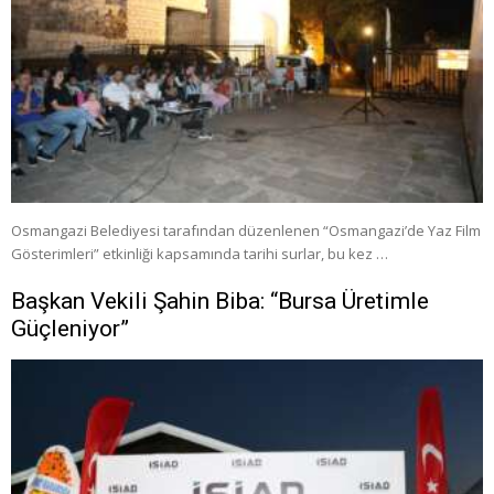
Osmangazi Belediyesi tarafından düzenlenen “Osmangazi’de Yaz Film
Gösterimleri” etkinliği kapsamında tarihi surlar, bu kez …
Başkan Vekili Şahin Biba: “Bursa Üretimle
Güçleniyor”