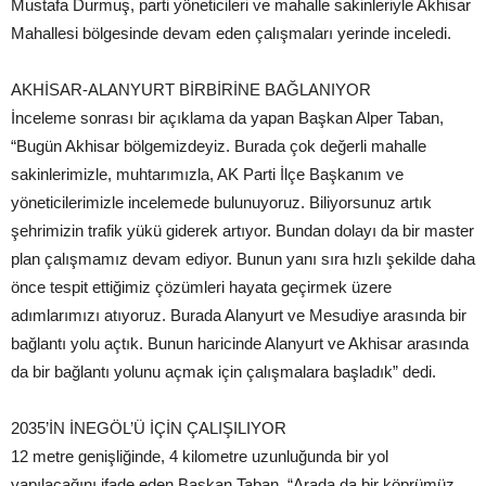
Mustafa Durmuş, parti yöneticileri ve mahalle sakinleriyle Akhisar
Mahallesi bölgesinde devam eden çalışmaları yerinde inceledi.
AKHİSAR-ALANYURT BİRBİRİNE BAĞLANIYOR
İnceleme sonrası bir açıklama da yapan Başkan Alper Taban,
“Bugün Akhisar bölgemizdeyiz. Burada çok değerli mahalle
sakinlerimizle, muhtarımızla, AK Parti İlçe Başkanım ve
yöneticilerimizle incelemede bulunuyoruz. Biliyorsunuz artık
şehrimizin trafik yükü giderek artıyor. Bundan dolayı da bir master
plan çalışmamız devam ediyor. Bunun yanı sıra hızlı şekilde daha
önce tespit ettiğimiz çözümleri hayata geçirmek üzere
adımlarımızı atıyoruz. Burada Alanyurt ve Mesudiye arasında bir
bağlantı yolu açtık. Bunun haricinde Alanyurt ve Akhisar arasında
da bir bağlantı yolunu açmak için çalışmalara başladık” dedi.
2035’İN İNEGÖL’Ü İÇİN ÇALIŞILIYOR
12 metre genişliğinde, 4 kilometre uzunluğunda bir yol
yapılacağını ifade eden Başkan Taban, “Arada da bir köprümüz