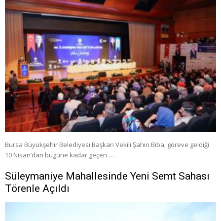
Bursa Büyükşehir Belediyesi Başkan Vekili Şahin Biba, göreve geldiği
10 Nisan’dan bugüne kadar geçen …
Süleymaniye Mahallesinde Yeni Semt Sahası
Törenle Açıldı