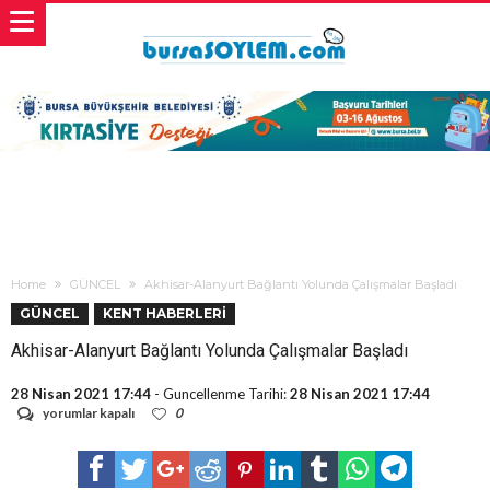
Home
GÜNCEL
Akhisar-Alanyurt Bağlantı Yolunda Çalışmalar Başladı
GÜNCEL
KENT HABERLERİ
Akhisar-Alanyurt Bağlantı Yolunda Çalışmalar Başladı
28 Nisan 2021 17:44
- Guncellenme Tarihi:
28 Nisan 2021 17:44
Akhisar-
yorumlar kapalı
0
Alanyurt
Bağlantı
Yolunda
Çalışmalar