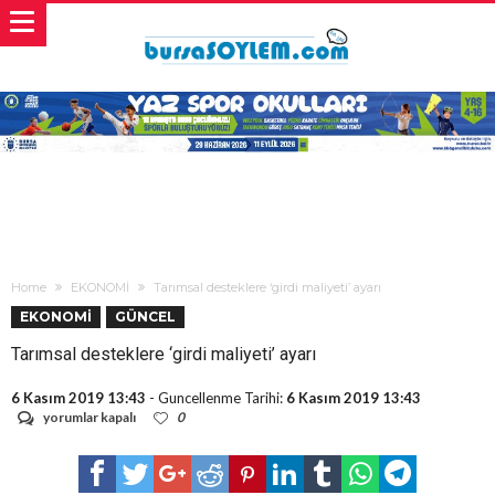
Home
EKONOMİ
Tarımsal desteklere ‘girdi maliyeti’ ayarı
EKONOMİ
GÜNCEL
Tarımsal desteklere ‘girdi maliyeti’ ayarı
6 Kasım 2019 13:43
- Guncellenme Tarihi:
6 Kasım 2019 13:43
Tarımsal
yorumlar kapalı
0
desteklere
‘girdi
maliyeti’
ayarı