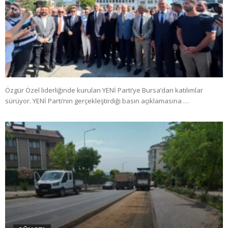
Özgür Özel liderliğinde kurulan YENİ Parti’ye Bursa’dan katılımlar
sürüyor. YENİ Parti’nin gerçekleştirdiği basın açıklamasına …