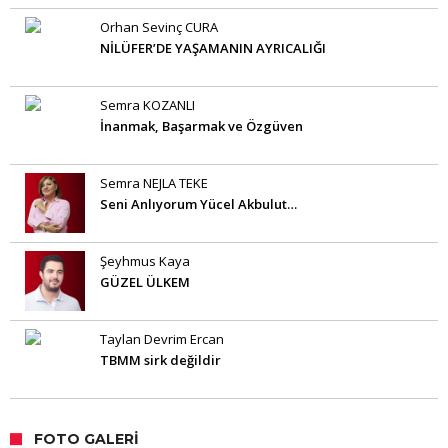
Orhan Sevinç CURA
NİLÜFER’DE YAŞAMANIN AYRICALIĞI
Semra KOZANLI
İnanmak, Başarmak ve Özgüven
Semra NEJLA TEKE
Seni Anlıyorum Yücel Akbulut…
Şeyhmus Kaya
GÜZEL ÜLKEM
Taylan Devrim Ercan
TBMM sirk değildir
FOTO GALERI