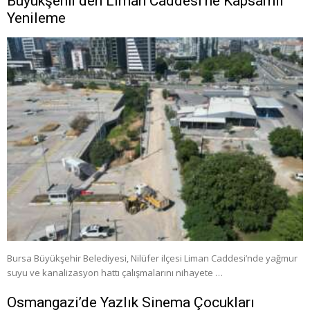
Büyükşehir’den Liman Caddesi’ne Kapsamlı
Yenileme
Bursa Büyükşehir Belediyesi, Nilüfer ilçesi Liman Caddesi’nde yağmur
suyu ve kanalizasyon hattı çalışmalarını nihayete …
Osmangazi’de Yazlık Sinema Çocukları