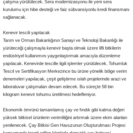
çalışma yürütülecek. Sera modernizasyonu ile yeni sera
kurulumu için hibe desteği ve faiz sübvansiyonlu kredi finansmanı
sağlanacak.
Kenevir tescili yapılacak
Tarım ve Orman Bakanlığının Sanayi ve Teknoloji Bakanlığı ile
yürüteceği çalışmayla kenevir başta olmak üzere lifli bitkilerin
endüstriyel kullanımını yaygınlaştırmak amacıyla düzenleme
yapılacak. Kenevirde tescille ilgili işlemler yürütülecek. Tohumluk
Tescil ve Sertifikasyon Merkezince bu ürüne yönelik bölge verim
denemeleri yapılacak, çeşit geliştirme ıslah projelerinde arazi ve
laboratuvar çalışmaları devam edecek. Bu süreçte 58 bin
kilogram kenevir tohumu üretilmesi hedefleniyor.
Ekonomik ömrünü tamamlamış çay ve fındık gibi katma değeri
yüksek bitkisel ürünlerin verimliliğini artırmak üzere ekim alanları
yenilenecek. Çay Bitkisi Gen Havuzunun Oluşturulması Projesi
kapsamında tespit edilen klonlarla damızlık çay bahçesi