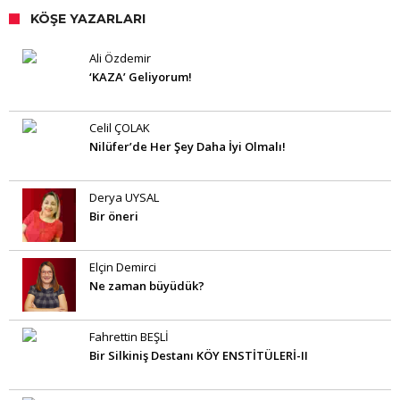
KÖŞE YAZARLARI
Ali Özdemir
‘KAZA’ Geliyorum!
Celil ÇOLAK
Nilüfer’de Her Şey Daha İyi Olmalı!
Derya UYSAL
Bir öneri
Elçin Demirci
Ne zaman büyüdük?
Fahrettin BEŞLİ
Bir Silkiniş Destanı KÖY ENSTİTÜLERİ-II