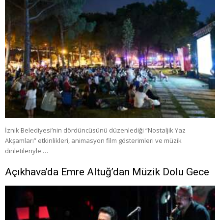
İznik Belediyesi’nin dördüncüsünü düzenlediği “Nostaljik Yaz
Akşamları” etkinlikleri, animasyon film gösterimleri ve müzik
dinletileriyle …
Açıkhava’da Emre Altuğ’dan Müzik Dolu Gece