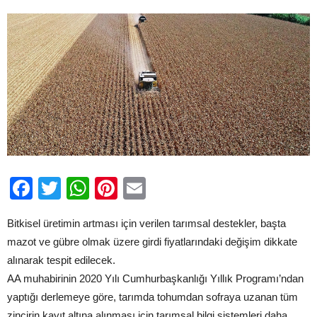
için
Facebook
Twitter
WhatsApp
Pinterest
Email
Bitkisel üretimin artması için verilen tarımsal destekler, başta
mazot ve gübre olmak üzere girdi fiyatlarındaki değişim dikkate
alınarak tespit edilecek.
AA muhabirinin 2020 Yılı Cumhurbaşkanlığı Yıllık Programı’ndan
yaptığı derlemeye göre, tarımda tohumdan sofraya uzanan tüm
zincirin kayıt altına alınması için tarımsal bilgi sistemleri daha