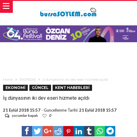
Home
EKONOMİ
İş dünyasının iki dev eseri hizmete açıldı
EKONOMİ
GÜNCEL
KENT HABERLERİ
İş dünyasının iki dev eseri hizmete açıldı
21 Eylül 2018 15:57
- Guncellenme Tarihi:
21 Eylül 2018 15:57
İş
yorumlar kapalı
0
dünyasının
iki
dev
eseri