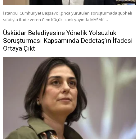
İstanbul Cumhuriyet Başsavcılığınca yürütülen soruşturmada şüpheli
sıfatıyla ifade veren Cem Küçük, canlı yayında MASAK …
Üsküdar Belediyesine Yönelik Yolsuzluk
Soruşturması Kapsamında Dedetaş’ın İfadesi
Ortaya Çıktı