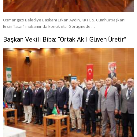
Osmangazi Belediye Başkanı Erkan Aydın, KKTC 5. Cumhurbaşkanı
Ersin Tatar’ı makamında konuk etti. Görüşmede …
Başkan Vekili Biba: “Ortak Akıl Güven Üretir”