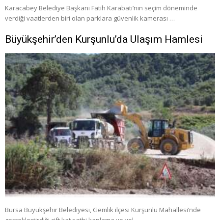
Karacabey Belediye Başkanı Fatih Karabatı’nın seçim döneminde
verdiği vaatlerden biri olan parklara güvenlik kamerası …
Büyükşehir’den Kurşunlu’da Ulaşım Hamlesi
Bursa Büyükşehir Belediyesi, Gemlik ilçesi Kurşunlu Mahallesi’nde