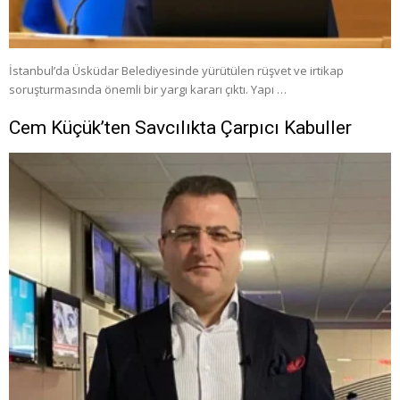
İstanbul’da Üsküdar Belediyesinde yürütülen rüşvet ve irtikap
soruşturmasında önemli bir yargı kararı çıktı. Yapı …
Cem Küçük’ten Savcılıkta Çarpıcı Kabuller