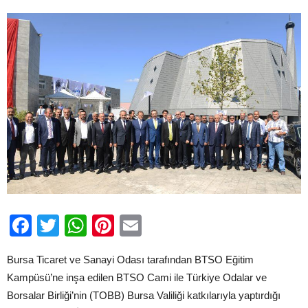
hizmete
açıldı
için
Facebook
Twitter
WhatsApp
Pinterest
Email
Bursa Ticaret ve Sanayi Odası tarafından BTSO Eğitim
Kampüsü’ne inşa edilen BTSO Cami ile Türkiye Odalar ve
Borsalar Birliği’nin (TOBB) Bursa Valiliği katkılarıyla yaptırdığı