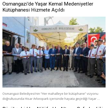
Osmangazi’de Yaşar Kemal Medeniyetler
Kütüphanesi Hizmete Açıldı
Osmangazi Belediyesi’nin “Her mahalleye bir kütüphane” vizyonu
doğrultusunda Hisar Arkeopark içerisinde hayata geçirdiği Yaşar …