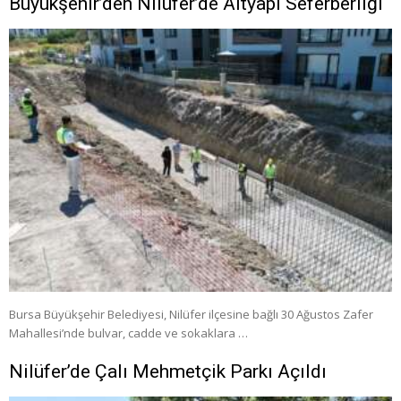
Büyükşehir’den Nilüfer’de Altyapı Seferberliği
Bursa Büyükşehir Belediyesi, Nilüfer ilçesine bağlı 30 Ağustos Zafer
Mahallesi’nde bulvar, cadde ve sokaklara …
Nilüfer’de Çalı Mehmetçik Parkı Açıldı