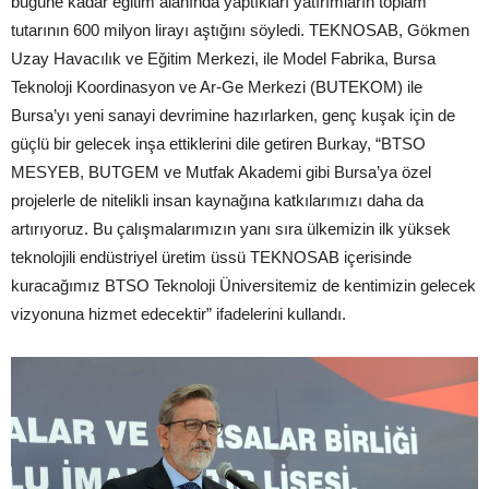
bugüne kadar eğitim alanında yaptıkları yatırımların toplam
tutarının 600 milyon lirayı aştığını söyledi. TEKNOSAB, Gökmen
Uzay Havacılık ve Eğitim Merkezi, ile Model Fabrika, Bursa
Teknoloji Koordinasyon ve Ar-Ge Merkezi (BUTEKOM) ile
Bursa’yı yeni sanayi devrimine hazırlarken, genç kuşak için de
güçlü bir gelecek inşa ettiklerini dile getiren Burkay, “BTSO
MESYEB, BUTGEM ve Mutfak Akademi gibi Bursa’ya özel
projelerle de nitelikli insan kaynağına katkılarımızı daha da
artırıyoruz. Bu çalışmalarımızın yanı sıra ülkemizin ilk yüksek
teknolojili endüstriyel üretim üssü TEKNOSAB içerisinde
kuracağımız BTSO Teknoloji Üniversitemiz de kentimizin gelecek
vizyonuna hizmet edecektir” ifadelerini kullandı.