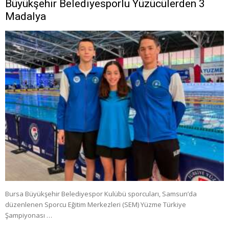
Büyükşehir Belediyesporlu Yüzücülerden 3
Madalya
Bursa Büyükşehir Belediyespor Kulübü sporcuları, Samsun’da
düzenlenen Sporcu Eğitim Merkezleri (SEM) Yüzme Türkiye
Şampiyonası …