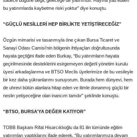
sadece bugüne değil, geleceğe de yatırımdır. Hayırla yad edilen
bu yatırımlarda kaybetme riski yoktur” diye konuştu.
“GÜÇLÜ NESİLLERİ HEP BİRLİKTE YETİŞTİRECEĞİZ”
Özgün mimarisi ve tasarımıyla öne çıkan Bursa Ticaret ve
Sanayi Odası Camisi’nin bölgenin ihtiyaçları doğrultusunda
hayata geçtiğini ifade eden Burkay, “Bu yatırımların hayata
geçirilmesinde desteklerini esirgemeyen değerli yönetim kurulu
üyesi arkadaşlarıma ve BTSO Meclis üyelerimize de bu vesileyle
bir kez daha şükranlarımı sunuyorum. Burada hem dünyevi, hem
de uhrevi bütün alanlara hitap eden ve ilimle donanmış güçlü bir
neslin yetişeceğine olan inancım tamdır” şeklinde konuştu.
“BTSO, BURSA’YA DEĞER KATIYOR”
TOBB Başkanı Rifat Hisarcıklıoğlu da 81 ilin tümünde eğitim
yatırımları yaptıklarını ifade ederek, “Bu yatırımlarımıza devam