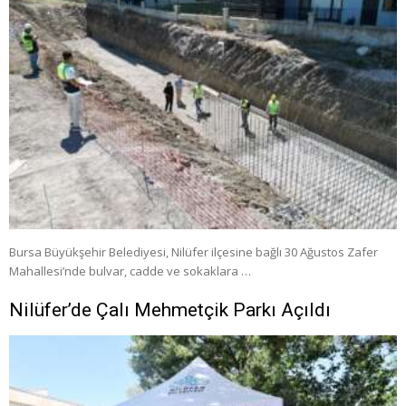
Bursa Büyükşehir Belediyesi, Nilüfer ilçesine bağlı 30 Ağustos Zafer
Mahallesi’nde bulvar, cadde ve sokaklara …
Nilüfer’de Çalı Mehmetçik Parkı Açıldı