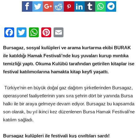
kulüpleri
ile
katıldığı
Hamak
Festivali’ne
kattı
Facebook
Twitter
WhatsApp
Pinterest
Email
için
Bursagaz, sosyal kulüpleri ve arama kurtarma ekibi BURAK
ile katıldığı Hamak Festivali’nde kuş yuvaları kurup mıntıka
temizliği yaptı. Okuma Kulübü tarafından getirilen kitaplar ise
festival katılımcılarına hamakta kitap keyfi yaşattı.
Türkiye’nin en büyük doğal gaz dağıtım şirketlerinden Bursagaz,
operasyonel faaliyetlerinin yanı sıra şehrin dört bir yanında Bursa
halkı ile bir araya gelmeye devam ediyor. Bursagaz bu kapsamda
son olarak, bu yıl ikinci kez düzenlenen Bursa Hamak Festivali’ne
katılım sağladı.
Bursagaz kulüpleri ile festivali kuş cıvıltıları sardı!