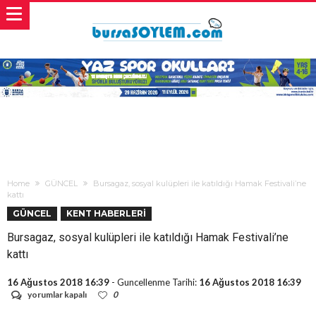
Home
GÜNCEL
Bursagaz, sosyal kulüpleri ile katıldığı Hamak Festivali’ne
kattı
GÜNCEL
KENT HABERLERİ
Bursagaz, sosyal kulüpleri ile katıldığı Hamak Festivali’ne
kattı
16 Ağustos 2018 16:39
- Guncellenme Tarihi:
16 Ağustos 2018 16:39
Bursagaz,
yorumlar kapalı
0
sosyal