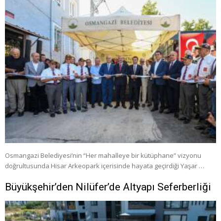
Osmangazi Belediyesi’nin “Her mahalleye bir kütüphane” vizyonu
doğrultusunda Hisar Arkeopark içerisinde hayata geçirdiği Yaşar …
Büyükşehir’den Nilüfer’de Altyapı Seferberliği