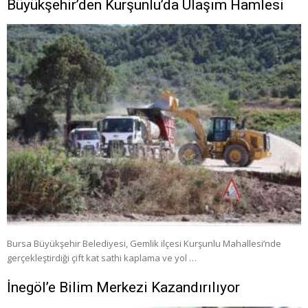
Büyükşehir’den Kurşunlu’da Ulaşım Hamlesi
Bursa Büyükşehir Belediyesi, Gemlik ilçesi Kurşunlu Mahallesi’nde
gerçekleştirdiği çift kat sathi kaplama ve yol …
İnegöl’e Bilim Merkezi Kazandırılıyor