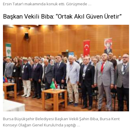
Ersin Tatar’ı makamında konuk etti. Görüşmede …
Başkan Vekili Biba: “Ortak Akıl Güven Üretir”
Bursa Büyükşehir Belediyesi Başkan Vekili Şahin Biba, Bursa Kent
Konseyi Olağan Genel Kurulu’nda yaptığı …