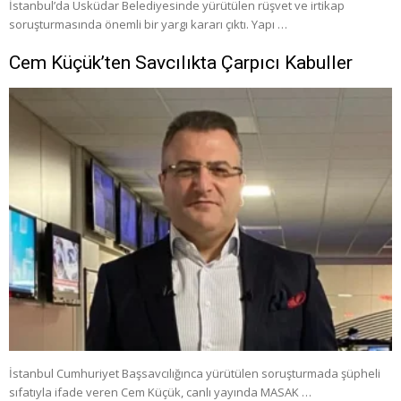
İstanbul’da Üsküdar Belediyesinde yürütülen rüşvet ve irtikap
soruşturmasında önemli bir yargı kararı çıktı. Yapı …
Cem Küçük’ten Savcılıkta Çarpıcı Kabuller
İstanbul Cumhuriyet Başsavcılığınca yürütülen soruşturmada şüpheli
sıfatıyla ifade veren Cem Küçük, canlı yayında MASAK …