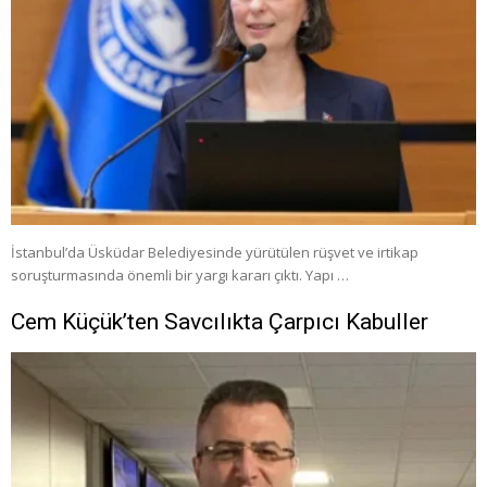
İstanbul’da Üsküdar Belediyesinde yürütülen rüşvet ve irtikap
soruşturmasında önemli bir yargı kararı çıktı. Yapı …
Cem Küçük’ten Savcılıkta Çarpıcı Kabuller