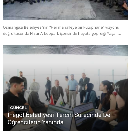
Osmangazi Belediyesi’nin “Her mahalleye bir kütüphane” vizyonu
doğrultusunda Hisar Arkeopark içerisinde hayata geçirdiği Yaşar …
GÜNCEL
İnegöl Belediyesi Tercih Sürecinde De
Öğrencilerin Yanında