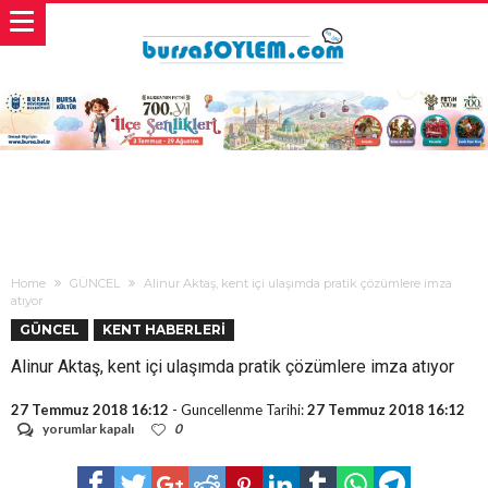
Home
GÜNCEL
Alinur Aktaş, kent içi ulaşımda pratik çözümlere imza
atıyor
GÜNCEL
KENT HABERLERİ
Alinur Aktaş, kent içi ulaşımda pratik çözümlere imza atıyor
27 Temmuz 2018 16:12
- Guncellenme Tarihi:
27 Temmuz 2018 16:12
Alinur
yorumlar kapalı
0
Aktaş,
kent
içi