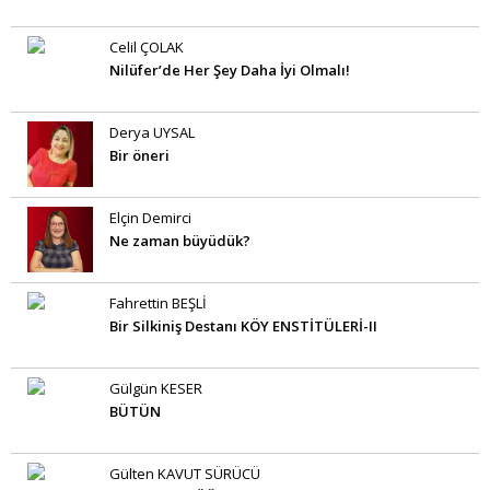
Celil ÇOLAK
Nilüfer’de Her Şey Daha İyi Olmalı!
Derya UYSAL
Bir öneri
Elçin Demirci
Ne zaman büyüdük?
Fahrettin BEŞLİ
Bir Silkiniş Destanı KÖY ENSTİTÜLERİ-II
Gülgün KESER
BÜTÜN
Gülten KAVUT SÜRÜCÜ