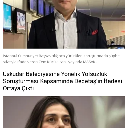
İstanbul Cumhuriyet Başsavcılığınca yürütülen soruşturmada şüpheli
sıfatıyla ifade veren Cem Küçük, canlı yayında MASAK …
Üsküdar Belediyesine Yönelik Yolsuzluk
Soruşturması Kapsamında Dedetaş’ın İfadesi
Ortaya Çıktı