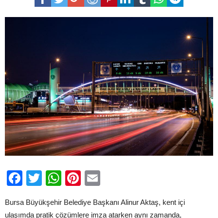
ulaşımda
pratik
çözümlere
imza
atıyor
için
Facebook
Twitter
WhatsApp
Pinterest
Email
Bursa Büyükşehir Belediye Başkanı Alinur Aktaş, kent içi
ulaşımda pratik çözümlere imza atarken aynı zamanda,