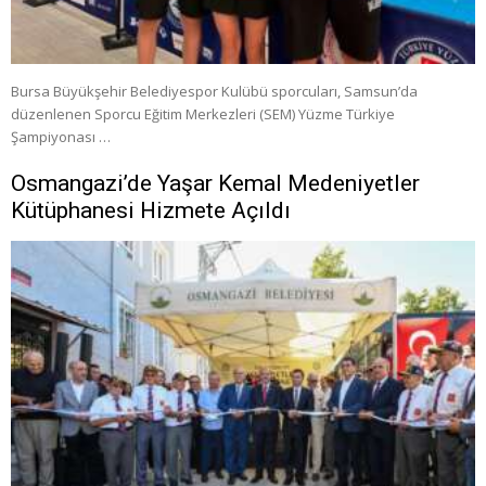
Bursa Büyükşehir Belediyespor Kulübü sporcuları, Samsun’da
düzenlenen Sporcu Eğitim Merkezleri (SEM) Yüzme Türkiye
Şampiyonası …
Osmangazi’de Yaşar Kemal Medeniyetler
Kütüphanesi Hizmete Açıldı