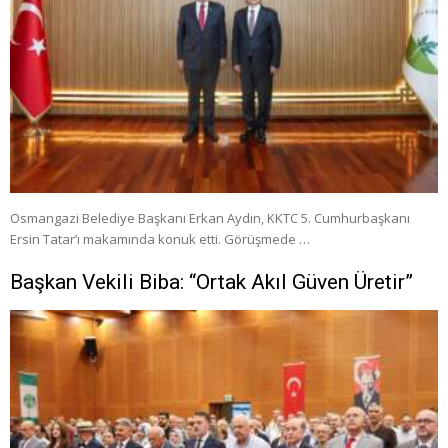
Osmangazi Belediye Başkanı Erkan Aydın, KKTC 5. Cumhurbaşkanı
Ersin Tatar’ı makamında konuk etti. Görüşmede …
Başkan Vekili Biba: “Ortak Akıl Güven Üretir”