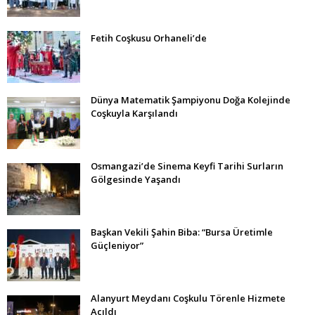
Fetih Coşkusu Orhaneli’de
Dünya Matematik Şampiyonu Doğa Kolejinde
Coşkuyla Karşılandı
Osmangazi’de Sinema Keyfi Tarihi Surların
Gölgesinde Yaşandı
Başkan Vekili Şahin Biba: “Bursa Üretimle
Güçleniyor”
Alanyurt Meydanı Coşkulu Törenle Hizmete
Açıldı