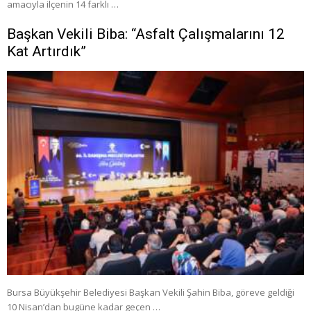
amacıyla ilçenin 14 farklı …
Başkan Vekili Biba: “Asfalt Çalışmalarını 12
Kat Artırdık”
Bursa Büyükşehir Belediyesi Başkan Vekili Şahin Biba, göreve geldiği
10 Nisan’dan bugüne kadar geçen …