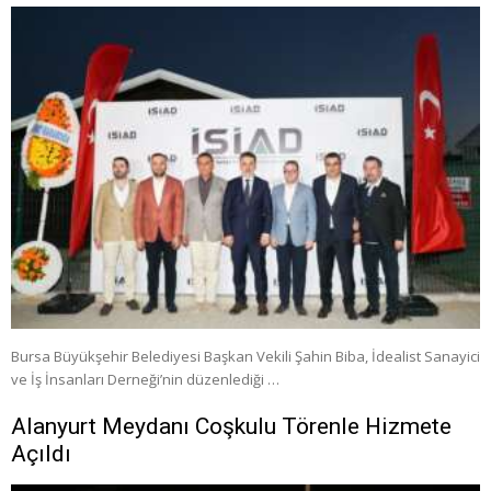
Bursa Büyükşehir Belediyesi Başkan Vekili Şahin Biba, İdealist Sanayici
ve İş İnsanları Derneği’nin düzenlediği …
Alanyurt Meydanı Coşkulu Törenle Hizmete
Açıldı