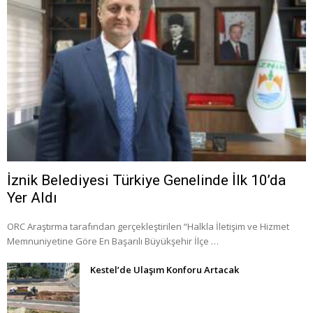
İznik Belediyesi Türkiye Genelinde İlk 10’da
Yer Aldı
ORC Araştırma tarafından gerçekleştirilen “Halkla İletişim ve Hizmet
Memnuniyetine Göre En Başarılı Büyükşehir İlçe …
Kestel’de Ulaşım Konforu Artacak