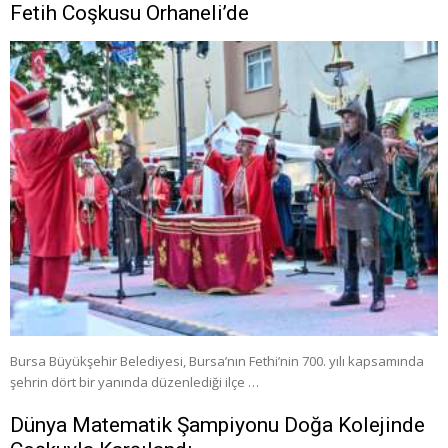
Fetih Coşkusu Orhaneli’de
Bursa Büyükşehir Belediyesi, Bursa’nın Fethi’nin 700. yılı kapsamında
şehrin dört bir yanında düzenlediği ilçe …
Dünya Matematik Şampiyonu Doğa Kolejinde