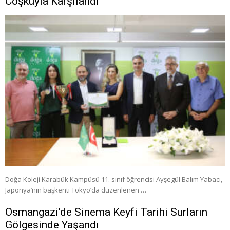
Coşkuyla Karşılandı
Doğa Koleji Karabük Kampüsü 11. sınıf öğrencisi Ayşegül Balım Yabacı,
Japonya’nın başkenti Tokyo’da düzenlenen …
Osmangazi’de Sinema Keyfi Tarihi Surların
Gölgesinde Yaşandı