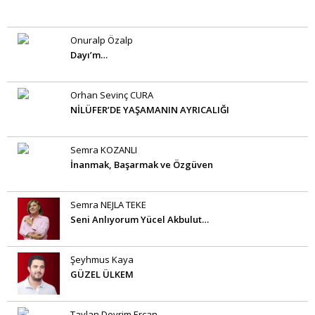
Onuralp Özalp
Dayı’m…
Orhan Sevinç CURA
NİLÜFER’DE YAŞAMANIN AYRICALIĞI
Semra KOZANLI
İnanmak, Başarmak ve Özgüven
Semra NEJLA TEKE
Seni Anlıyorum Yücel Akbulut…
Şeyhmus Kaya
GÜZEL ÜLKEM
Taylan Devrim Ercan