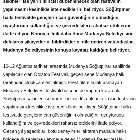
sakinleri ise yarın ikincisi düzenlenecek olan festivalin
yapılmasını kesinlikle istemediklerini belirtiyor. Söğütpınar
halkı festivalde gençlerin can güvenliğinin olmadığını,
uyuşturucu kullandığını ve çevredekileri rahatsız ettiklerini
ifade ediyor. Konuyla ilgili daha önce Mudanya Belediyesine
defalarca şikayetlerini bildirdiklerini dile getiren vatandaşlar,
Mudanya Belediyesinin konuya kayıtsız kaldığını belirtiyor.
10-12 Ağustos tarihleri arasında Mudanya Söğütpınar sahilinde
yapılacak olan Otostop Festivali, geçen sene Mudanya halkı
tarafından oldukça eleştirilmişti. Eleştirilere kulak asmayan
Mudanya Belediyesi festivali bu sene de yapma kararı aldı.
Söğütpınar sakinleri ise yarın ikincisi düzenlenecek olan festivalin
yapılmasını kesinlikle istemediklerini belirtiyor. Söğütpınar halkı
festivalde gençlerin can güvenliğinin olmadığını, uyuşturucu
kullandığını ve çevredekileri rahatsız ettiklerini ifade ediyor.
Geçen yıl yaşadıkları kötü deneyimleri aktaran mahalle halkı
bölgede düzenleme yapmaya gelen Mudanya Belediyesi iş