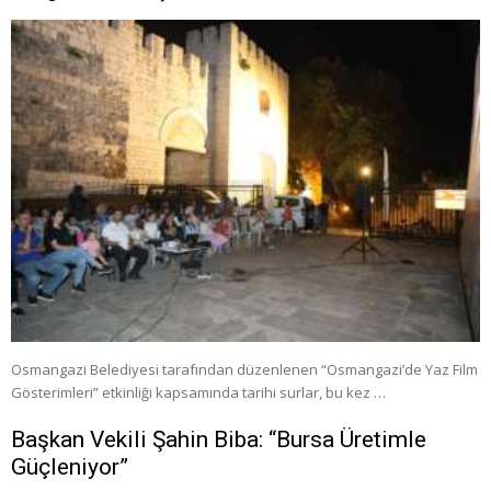
Osmangazi Belediyesi tarafından düzenlenen “Osmangazi’de Yaz Film
Gösterimleri” etkinliği kapsamında tarihi surlar, bu kez …
Başkan Vekili Şahin Biba: “Bursa Üretimle
Güçleniyor”