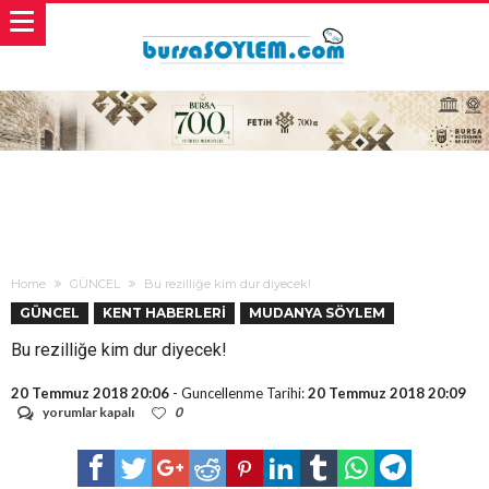
Home
GÜNCEL
Bu rezilliğe kim dur diyecek!
GÜNCEL
KENT HABERLERİ
MUDANYA SÖYLEM
Bu rezilliğe kim dur diyecek!
20 Temmuz 2018 20:06
- Guncellenme Tarihi:
20 Temmuz 2018 20:09
Bu
yorumlar kapalı
0
rezilliğe
kim
dur
diyecek!