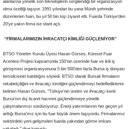
alanlarına yönelik son teknolojilerin sergilendiği bir organizasyon
olma özelliği taşıyor. 1991 yılından bu yana Münih şehrinde
düzenlenen fuarı, bu yıl 50 bin kişi ziyaret etti. Fuarda Türkiye’den
20’ye yakın firma ise stant açtı.
“FİRMALARIMIZIN İHRACATÇI KİMLİĞİ GÜÇLENİYOR”
BTSO Yönetim Kurulu Üyesi Hasan Gürses, Küresel Fuar
Acentesi Projesi kapsamında 150’nin üzerinde fuar ve ikili iş
görüşmesi organizasyonuna 5 bin 500’den fazla Bursa iş dünyası
temsilcisinin katıldığını söyledi. BTSO olarak Bursalı firmaların
rekabetçiliğini ve ihracatçı kimliğini güçlendirmeyi hedeflediklerini
belirten Hasan Gürses, “Türkiye’nin üretim ve ihracatçı kenti
Bursa’nın dış ticaret hacmini güçlendirmeye yönelik
çalışmalarımızı sürdürüyoruz. Enerji yatırımlarının her geçen yıl
arttığı Bursa’mız için bu fuar büyük önem taşıyordu. Firmalarımız
sektördeki yeni gelişmeleri fuarda yakından görme imkanı
yakaladı.” diye konuştu.