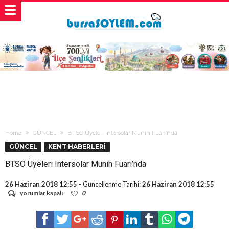
Home
GÜNCEL
BTSO Üyeleri Intersolar Münih Fuarı’nda
GÜNCEL
KENT HABERLERİ
BTSO Üyeleri Intersolar Münih Fuarı’nda
26 Haziran 2018 12:55
- Guncellenme Tarihi:
26 Haziran 2018 12:55
BTSO
yorumlar kapalı
0
Üyeleri
Intersolar
Münih
Fuarı’nda