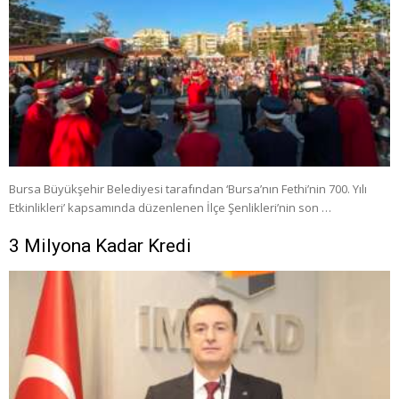
Bursa Büyükşehir Belediyesi tarafından ‘Bursa’nın Fethi’nin 700. Yılı
Etkinlikleri’ kapsamında düzenlenen İlçe Şenlikleri’nin son …
3 Milyona Kadar Kredi