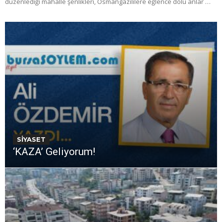
düzenlediği mahalle şenlikleri, Osmangazililere eğlence dolu anlar …
SİYASET
‘KAZA’ Geliyorum!