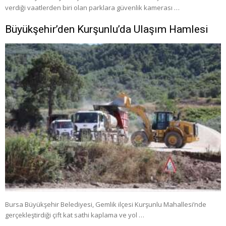
verdiği vaatlerden biri olan parklara güvenlik kamerası …
Büyükşehir’den Kurşunlu’da Ulaşım Hamlesi
Bursa Büyükşehir Belediyesi, Gemlik ilçesi Kurşunlu Mahallesi’nde
gerçekleştirdiği çift kat sathi kaplama ve yol …