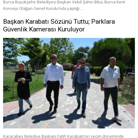
Bursa Büyükşehir Belediyesi Başkan Vekili Şahin Biba, Bursa Kent
Konseyi Olağan Genel Kurulu’nda yaptığı …
Başkan Karabatı Sözünü Tuttu; Parklara
Güvenlik Kamerası Kuruluyor
Karacabey Belediye Başkanı Fatih Karabatı’nın seçim döneminde