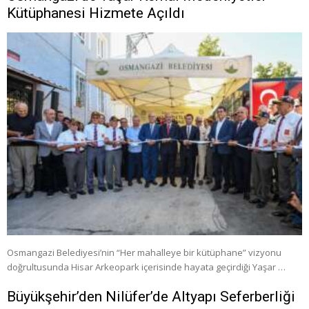
Kütüphanesi Hizmete Açıldı
Osmangazi Belediyesi’nin “Her mahalleye bir kütüphane” vizyonu
doğrultusunda Hisar Arkeopark içerisinde hayata geçirdiği Yaşar …
Büyükşehir’den Nilüfer’de Altyapı Seferberliği