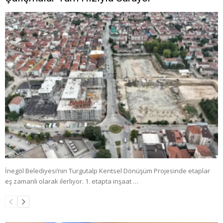
İnegöl Belediyesi’nin Turgutalp Kentsel Dönüşüm Projesinde etaplar
eş zamanlı olarak ilerliyor. 1. etapta inşaat …