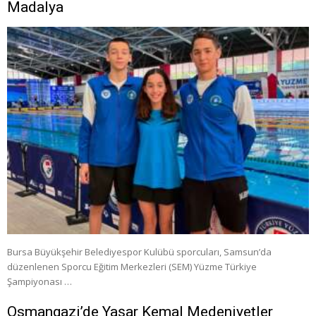
Madalya
Bursa Büyükşehir Belediyespor Kulübü sporcuları, Samsun’da
düzenlenen Sporcu Eğitim Merkezleri (SEM) Yüzme Türkiye
Şampiyonası …
Osmangazi’de Yaşar Kemal Medeniyetler