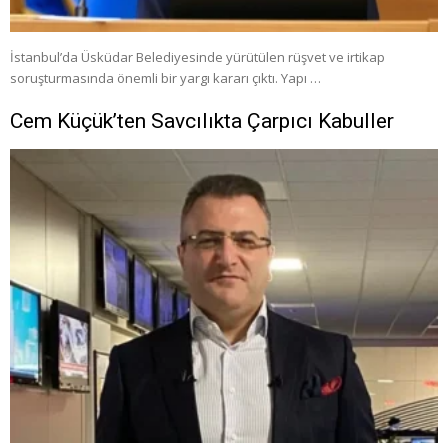
İstanbul’da Üsküdar Belediyesinde yürütülen rüşvet ve irtikap
soruşturmasında önemli bir yargı kararı çıktı. Yapı …
Cem Küçük’ten Savcılıkta Çarpıcı Kabuller