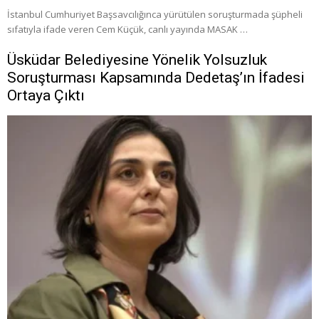
İstanbul Cumhuriyet Başsavcılığınca yürütülen soruşturmada şüpheli
sıfatıyla ifade veren Cem Küçük, canlı yayında MASAK …
Üsküdar Belediyesine Yönelik Yolsuzluk
Soruşturması Kapsamında Dedetaş’ın İfadesi
Ortaya Çıktı