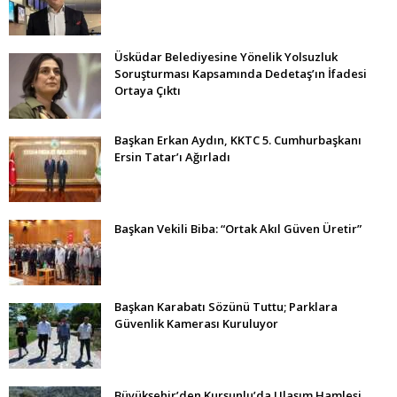
Üsküdar Belediyesine Yönelik Yolsuzluk
Soruşturması Kapsamında Dedetaş’ın İfadesi
Ortaya Çıktı
Başkan Erkan Aydın, KKTC 5. Cumhurbaşkanı
Ersin Tatar’ı Ağırladı
Başkan Vekili Biba: “Ortak Akıl Güven Üretir”
Başkan Karabatı Sözünü Tuttu; Parklara
Güvenlik Kamerası Kuruluyor
Büyükşehir’den Kurşunlu’da Ulaşım Hamlesi