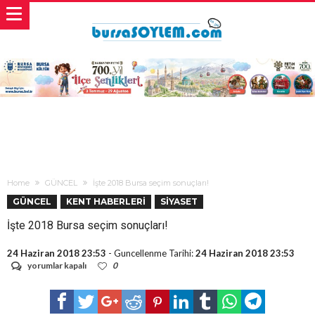
Home
GÜNCEL
İşte 2018 Bursa seçim sonuçları!
GÜNCEL
KENT HABERLERİ
SİYASET
İşte 2018 Bursa seçim sonuçları!
24 Haziran 2018 23:53
- Guncellenme Tarihi:
24 Haziran 2018 23:53
İşte
yorumlar kapalı
0
2018
Bursa
seçim
sonuçları!