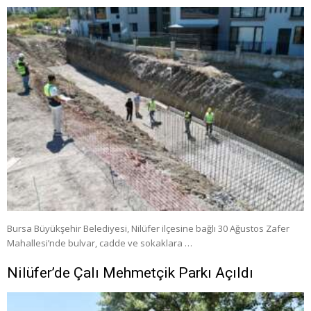
Bursa Büyükşehir Belediyesi, Nilüfer ilçesine bağlı 30 Ağustos Zafer
Mahallesi’nde bulvar, cadde ve sokaklara …
Nilüfer’de Çalı Mehmetçik Parkı Açıldı