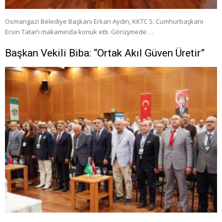
Osmangazi Belediye Başkanı Erkan Aydın, KKTC 5. Cumhurbaşkanı
Ersin Tatar’ı makamında konuk etti. Görüşmede …
Başkan Vekili Biba: “Ortak Akıl Güven Üretir”