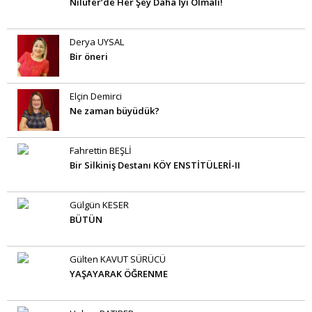
Nilüfer’de Her Şey Daha İyi Olmalı!
Derya UYSAL
Bir öneri
Elçin Demirci
Ne zaman büyüdük?
Fahrettin BEŞLİ
Bir Silkiniş Destanı KÖY ENSTİTÜLERİ-II
Gülgün KESER
BÜTÜN
Gülten KAVUT SÜRÜCÜ
YAŞAYARAK ÖĞRENME