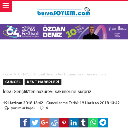
Home
GÜNCEL
İdeal Gençlik’ten huzurevi sakinlerine sürpriz
GÜNCEL
KENT HABERLERİ
İdeal Gençlik’ten huzurevi sakinlerine sürpriz
19 Haziran 2018 13:42
- Guncellenme Tarihi:
19 Haziran 2018 13:42
İdeal
yorumlar kapalı
0
Gençlik’ten
huzurevi
sakinlerine
sürpriz