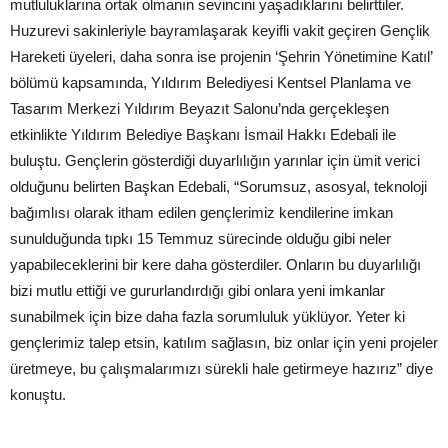
mutluluklarına ortak olmanın sevincini yaşadıklarını belirttiler.
Huzurevi sakinleriyle bayramlaşarak keyifli vakit geçiren Gençlik
Hareketi üyeleri, daha sonra ise projenin ‘Şehrin Yönetimine Katıl’
bölümü kapsamında, Yıldırım Belediyesi Kentsel Planlama ve
Tasarım Merkezi Yıldırım Beyazıt Salonu’nda gerçekleşen
etkinlikte Yıldırım Belediye Başkanı İsmail Hakkı Edebali ile
buluştu. Gençlerin gösterdiği duyarlılığın yarınlar için ümit verici
olduğunu belirten Başkan Edebali, “Sorumsuz, asosyal, teknoloji
bağımlısı olarak itham edilen gençlerimiz kendilerine imkan
sunulduğunda tıpkı 15 Temmuz sürecinde olduğu gibi neler
yapabileceklerini bir kere daha gösterdiler. Onların bu duyarlılığı
bizi mutlu ettiği ve gururlandırdığı gibi onlara yeni imkanlar
sunabilmek için bize daha fazla sorumluluk yüklüyor. Yeter ki
gençlerimiz talep etsin, katılım sağlasın, biz onlar için yeni projeler
üretmeye, bu çalışmalarımızı sürekli hale getirmeye hazırız” diye
konuştu.