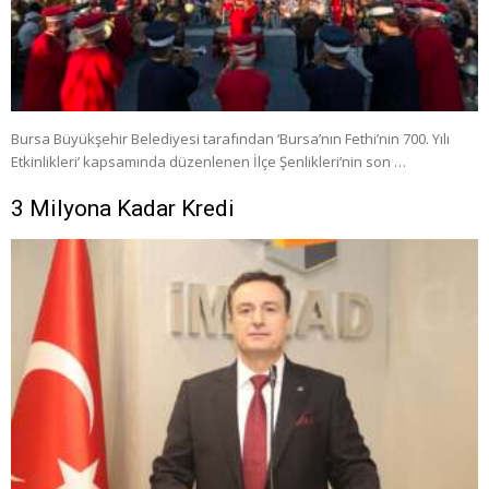
Bursa Büyükşehir Belediyesi tarafından ‘Bursa’nın Fethi’nin 700. Yılı
Etkinlikleri’ kapsamında düzenlenen İlçe Şenlikleri’nin son …
3 Milyona Kadar Kredi