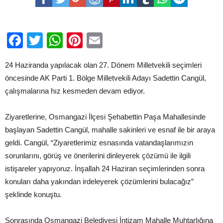
daha
iyi
projeler
yapılacak”
Facebook
Twitter
WhatsApp
Pinterest
Email
için
24 Haziranda yapılacak olan 27. Dönem Milletvekili seçimleri
öncesinde AK Parti 1. Bölge Milletvekili Adayı Sadettin Cangül,
çalışmalarına hız kesmeden devam ediyor.
Ziyaretlerine, Osmangazi İlçesi Şehabettin Paşa Mahallesinde
başlayan Sadettin Cangül, mahalle sakinleri ve esnaf ile bir araya
geldi. Cangül, “Ziyaretlerimiz esnasında vatandaşlarımızın
sorunlarını, görüş ve önerilerini dinleyerek çözümü ile ilgili
istişareler yapıyoruz. İnşallah 24 Haziran seçimlerinden sonra
konuları daha yakından irdeleyerek çözümlerini bulacağız”
şeklinde konuştu.
Sonrasında Osmangazi Belediyesi İntizam Mahalle Muhtarlığına