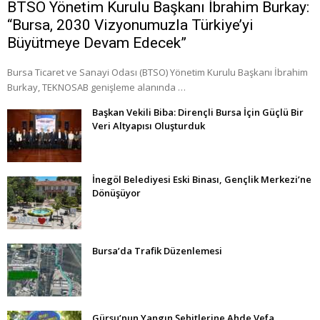
BTSO Yönetim Kurulu Başkanı İbrahim Burkay:
“Bursa, 2030 Vizyonumuzla Türkiye’yi
Büyütmeye Devam Edecek”
Bursa Ticaret ve Sanayi Odası (BTSO) Yönetim Kurulu Başkanı İbrahim
Burkay, TEKNOSAB genişleme alanında …
Başkan Vekili Biba: Dirençli Bursa İçin Güçlü Bir
Veri Altyapısı Oluşturduk
İnegöl Belediyesi Eski Binası, Gençlik Merkezi’ne
Dönüşüyor
Bursa’da Trafik Düzenlemesi
Gürsu’nun Yangın Şehitlerine Ahde Vefa