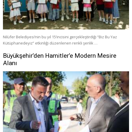
Nilüfer Belediyesi’nin bu yıl 15’incisini gerçekleştirdiği “Biz Bu Yaz
Kütüphanedeyiz” etkinliği düzenlenen renkli şenlik …
Büyükşehir’den Hamitler’e Modern Mesire
Alanı