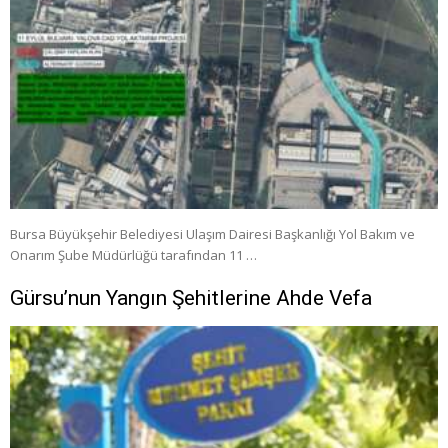
Bursa Büyükşehir Belediyesi Ulaşım Dairesi Başkanlığı Yol Bakım ve
Onarım Şube Müdürlüğü tarafından 11 …
Gürsu’nun Yangın Şehitlerine Ahde Vefa