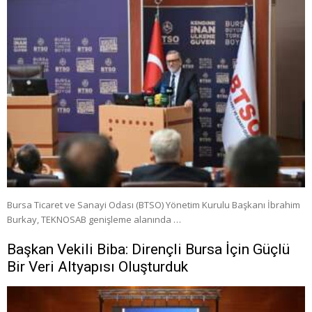
Bursa Ticaret ve Sanayi Odası (BTSO) Yönetim Kurulu Başkanı İbrahim
Burkay, TEKNOSAB genişleme alanında …
Başkan Vekili Biba: Dirençli Bursa İçin Güçlü
Bir Veri Altyapısı Oluşturduk