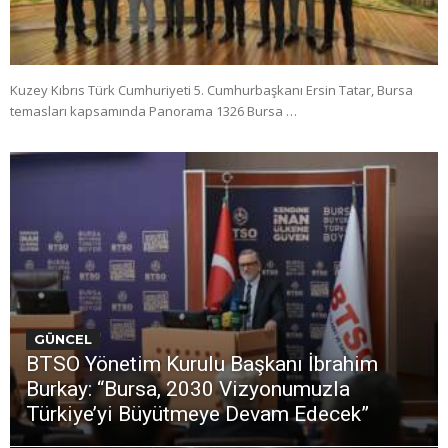
Kuzey Kıbrıs Türk Cumhuriyeti 5. Cumhurbaşkanı Ersin Tatar, Bursa
temasları kapsamında Panorama 1326 Bursa …
GÜNCEL
BTSO Yönetim Kurulu Başkanı İbrahim
Burkay: “Bursa, 2030 Vizyonumuzla
Türkiye’yi Büyütmeye Devam Edecek”