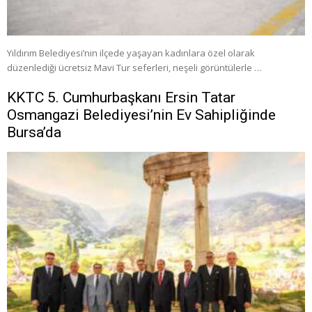
Yıldırım Belediyesi’nin ilçede yaşayan kadınlara özel olarak
düzenlediği ücretsiz Mavi Tur seferleri, neşeli görüntülerle …
KKTC 5. Cumhurbaşkanı Ersin Tatar
Osmangazi Belediyesi’nin Ev Sahipliğinde
Bursa’da