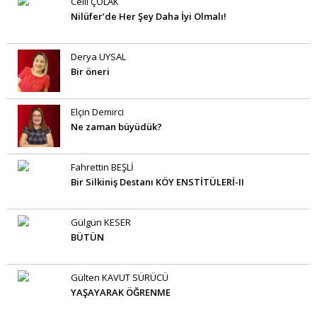
Celil ÇOLAK
Nilüfer’de Her Şey Daha İyi Olmalı!
Derya UYSAL
Bir öneri
Elçin Demirci
Ne zaman büyüdük?
Fahrettin BEŞLİ
Bir Silkiniş Destanı KÖY ENSTİTÜLERİ-II
Gülgün KESER
BÜTÜN
Gülten KAVUT SÜRÜCÜ
YAŞAYARAK ÖĞRENME