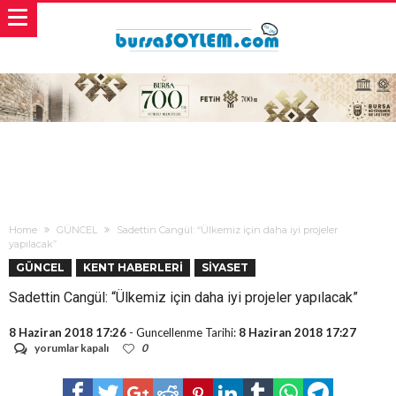
Home
GÜNCEL
Sadettin Cangül: “Ülkemiz için daha iyi projeler
yapılacak”
GÜNCEL
KENT HABERLERİ
SİYASET
Sadettin Cangül: “Ülkemiz için daha iyi projeler yapılacak”
8 Haziran 2018 17:26
- Guncellenme Tarihi:
8 Haziran 2018 17:27
Sadettin
yorumlar kapalı
0
Cangül:
“Ülkemiz
için