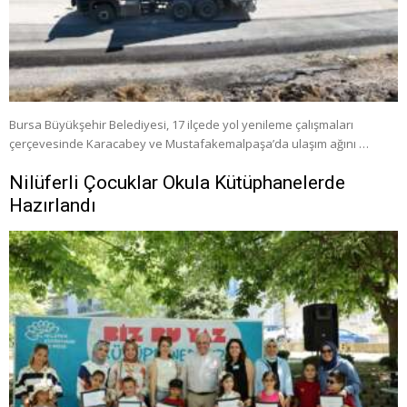
Bursa Büyükşehir Belediyesi, 17 ilçede yol yenileme çalışmaları
çerçevesinde Karacabey ve Mustafakemalpaşa’da ulaşım ağını …
Nilüferli Çocuklar Okula Kütüphanelerde
Hazırlandı