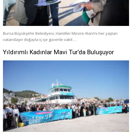
Bursa Büyükşehir Belediyesi, Hamitler Mesire Alanı’nı her yaştan
vatandaşın doğayla iç içe güvenle vakit …
Yıldırımlı Kadınlar Mavi Tur’da Buluşuyor