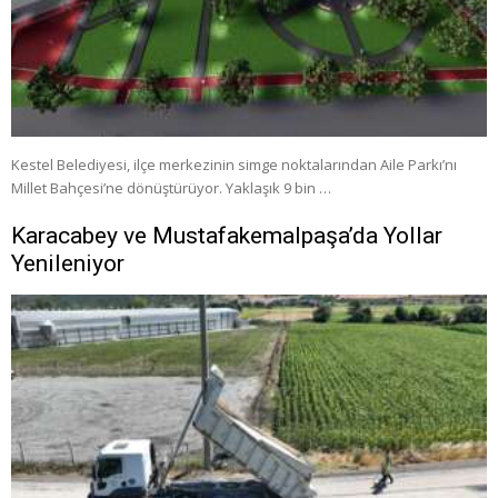
Kestel Belediyesi, ilçe merkezinin simge noktalarından Aile Parkı’nı
Millet Bahçesi’ne dönüştürüyor. Yaklaşık 9 bin …
Karacabey ve Mustafakemalpaşa’da Yollar
Yenileniyor