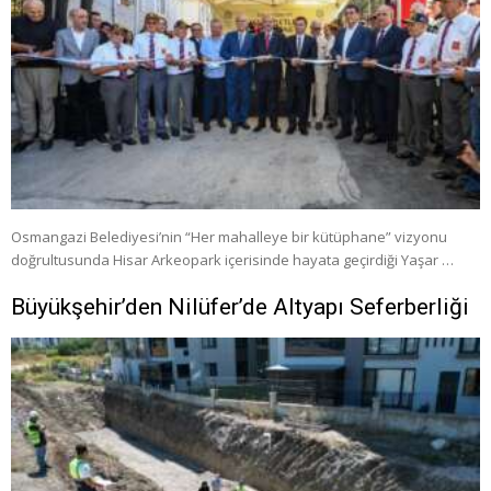
Osmangazi Belediyesi’nin “Her mahalleye bir kütüphane” vizyonu
doğrultusunda Hisar Arkeopark içerisinde hayata geçirdiği Yaşar …
Büyükşehir’den Nilüfer’de Altyapı Seferberliği