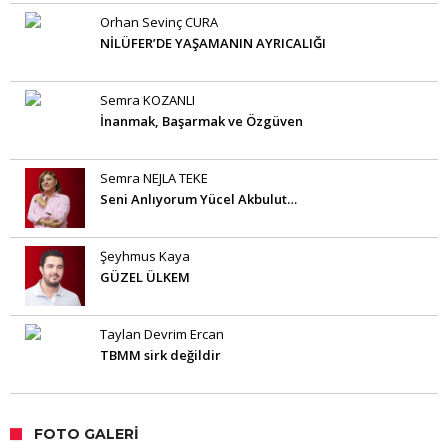
Orhan Sevinç CURA
NİLÜFER’DE YAŞAMANIN AYRICALIĞI
Semra KOZANLI
İnanmak, Başarmak ve Özgüven
Semra NEJLA TEKE
Seni Anlıyorum Yücel Akbulut…
Şeyhmus Kaya
GÜZEL ÜLKEM
Taylan Devrim Ercan
TBMM sirk değildir
FOTO GALERI