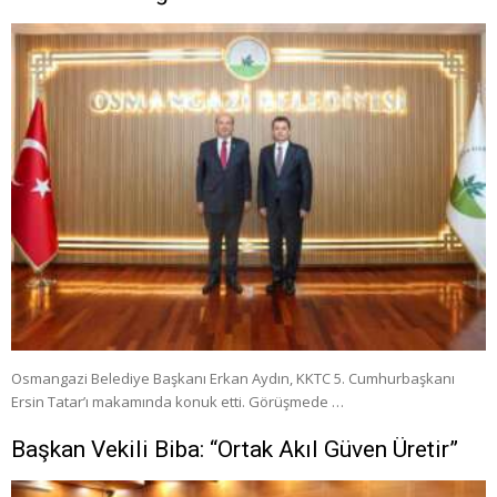
Osmangazi Belediye Başkanı Erkan Aydın, KKTC 5. Cumhurbaşkanı
Ersin Tatar’ı makamında konuk etti. Görüşmede …
Başkan Vekili Biba: “Ortak Akıl Güven Üretir”