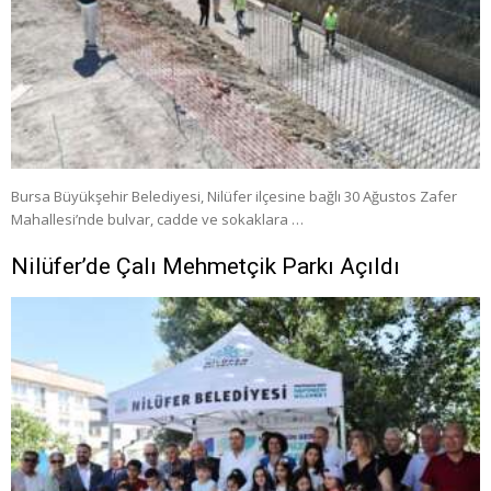
Bursa Büyükşehir Belediyesi, Nilüfer ilçesine bağlı 30 Ağustos Zafer
Mahallesi’nde bulvar, cadde ve sokaklara …
Nilüfer’de Çalı Mehmetçik Parkı Açıldı