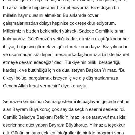
bu aziz millete hep beraber hizmet ediyoruz. Bize düşen bu
milletin hayır duasını almaktır. Bu anlamda özverili
çalışmalarınızdan dolayı hepinize çok teşekkür ediyorum.
Milletimizin bizden beklentileri yüksek. Sadece Gemlik’le sınırlı
kalmıyoruz. Gücümüzün yettiği kadar, elimizin ulaştığı kadar her
ihtiyaç bölgesini görmek ve gözetmek zorundayız. Biz yılmadan
ve usanmadan siz değerli mesai arkadaşlarımızla birlikte hizmet
etmeye devam edeceğiz” dedi. Türkiye’nin birlik, beraberliği,
kardeşlik ve bütünlüğü için de dua isteyen Başkan Yılmaz, “Bu
ülkeyi bölüp, parçalamak isteyen iç ve dış düşmanlarımıza
Cenabı Allah fırsat vermesin” diye konuştu.
Semazen Grubu’nun Sema gösterimi ile başlayan gecede sahne
alan Bayram Büyükoruç çok sayıda seçkin eserini seslendirdi.
Gemlik Belediye Başkanı Refik Yılmaz ile de tasavvuf musikisi
eserlerinde düet yapan Bayram Büyükoruç, Yılmaz’a teşekkür
etti. Günün anısına çekilen fotoğraflar ile birlikte program sona