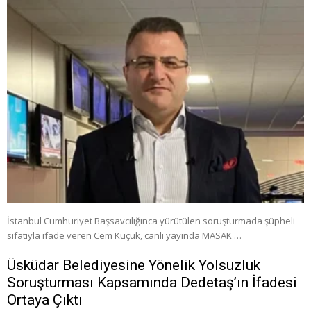
İstanbul Cumhuriyet Başsavcılığınca yürütülen soruşturmada şüpheli
sıfatıyla ifade veren Cem Küçük, canlı yayında MASAK …
Üsküdar Belediyesine Yönelik Yolsuzluk
Soruşturması Kapsamında Dedetaş’ın İfadesi
Ortaya Çıktı