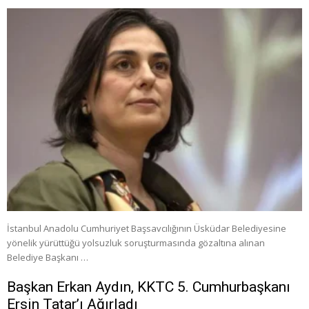
İstanbul Anadolu Cumhuriyet Başsavcılığının Üsküdar Belediyesine
yönelik yürüttüğü yolsuzluk soruşturmasında gözaltına alınan
Belediye Başkanı …
Başkan Erkan Aydın, KKTC 5. Cumhurbaşkanı
Ersin Tatar’ı Ağırladı