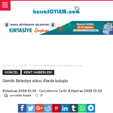
Home
GÜNCEL
Gemlik Belediye ailesi iftarda buluştu
GÜNCEL
KENT HABERLERİ
Gemlik Belediye ailesi iftarda buluştu
8 Haziran 2018 15:10
- Guncellenme Tarihi:
8 Haziran 2018 15:10
Gemlik
yorumlar kapalı
0
Belediye
ailesi
iftarda
buluştu