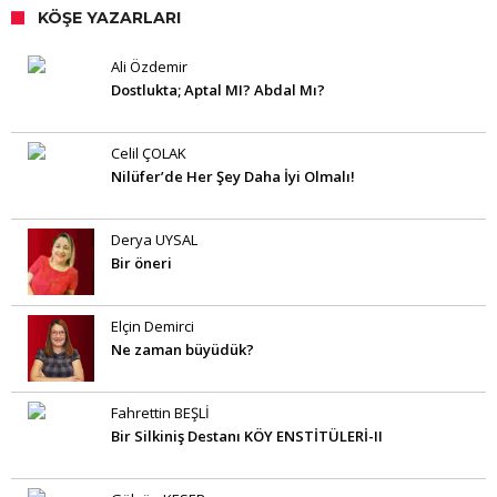
KÖŞE YAZARLARI
Ali Özdemir
Dostlukta; Aptal MI? Abdal Mı?
Celil ÇOLAK
Nilüfer’de Her Şey Daha İyi Olmalı!
Derya UYSAL
Bir öneri
Elçin Demirci
Ne zaman büyüdük?
Fahrettin BEŞLİ
Bir Silkiniş Destanı KÖY ENSTİTÜLERİ-II