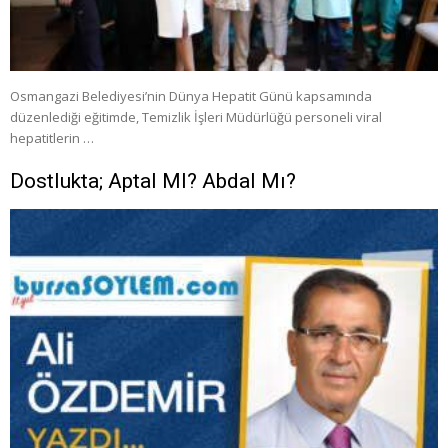
Osmangazi Belediyesi’nin Dünya Hepatit Günü kapsamında
düzenlediği eğitimde, Temizlik İşleri Müdürlüğü personeli viral
hepatitlerin …
Dostlukta; Aptal MI? Abdal Mı?