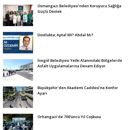
Osmangazi Belediyesi’nden Koruyucu Sağlığa
Güçlü Destek
Dostlukta; Aptal MI? Abdal Mı?
İnegöl Belediyesi Yetki Alanındaki Bölgelerde
Asfalt Uygulamalarına Devam Ediyor
Büyükşehir’den Akademi Caddesi’ne Konfor
Ayarı
Orhangazi’de 700’üncü Yıl Coşkusu