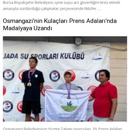
Bursa Büyükşehir Belediyesi, içme suyu arz güvenliğini tesis etmek
amacıyla sürdürdüğü çalışmalar çerçevesinde Nilüfer …
Osmangazi’nin Kulaçları Prens Adaları’nda
Madalyaya Uzandı
Osmangazi Belediyespor Yüzme Takımı sporcuları, 39. Prens Adaları