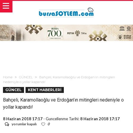
Home
GÜNCEL
Bahçeli, Karamollaoğlu ve Erdoğan’ın mitingleri
nedeniyle o yollar kapandı!
GÜNCEL
KENT HABERLERİ
Bahçeli, Karamollaoğlu ve Erdoğan’ın mitingleri nedeniyle o
yollar kapandı!
8 Haziran 2018 17:17
- Guncellenme Tarihi:
8 Haziran 2018 17:17
Bahçeli,
yorumlar kapalı
0
Karamollaoğlu