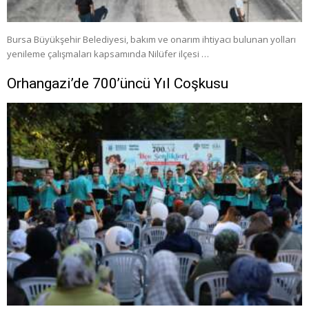
Bursa Büyükşehir Belediyesi, bakım ve onarım ihtiyacı bulunan yolları
yenileme çalışmaları kapsamında Nilüfer ilçesi …
Orhangazi’de 700’üncü Yıl Coşkusu