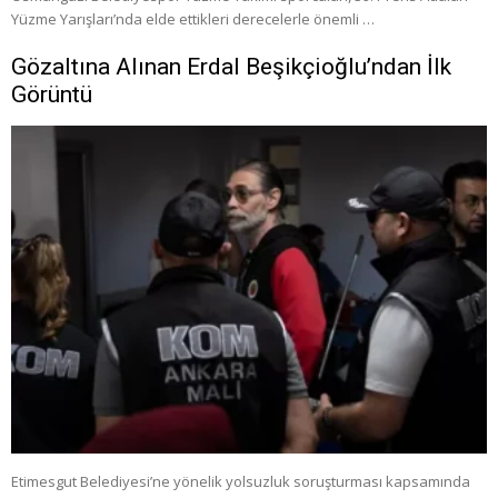
Yüzme Yarışları’nda elde ettikleri derecelerle önemli …
Gözaltına Alınan Erdal Beşikçioğlu’ndan İlk
Görüntü
Etimesgut Belediyesi’ne yönelik yolsuzluk soruşturması kapsamında