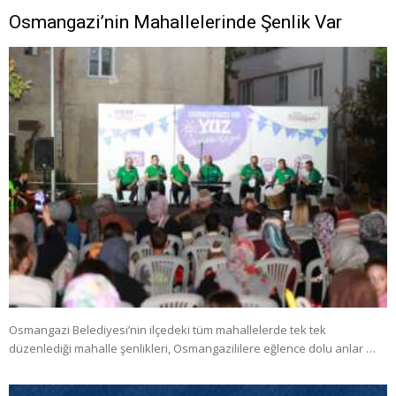
Osmangazi’nin Mahallelerinde Şenlik Var
Osmangazi Belediyesi’nin ilçedeki tüm mahallelerde tek tek
düzenlediği mahalle şenlikleri, Osmangazililere eğlence dolu anlar …