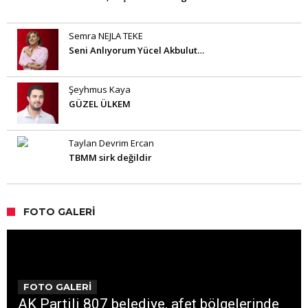
Semra NEJLA TEKE
Seni Anlıyorum Yücel Akbulut…
Şeyhmus Kaya
GÜZEL ÜLKEM
Taylan Devrim Ercan
TBMM sirk değildir
FOTO GALERI
FOTO GALERİ
AK Partili 807 belediye, afet bölgelerinde