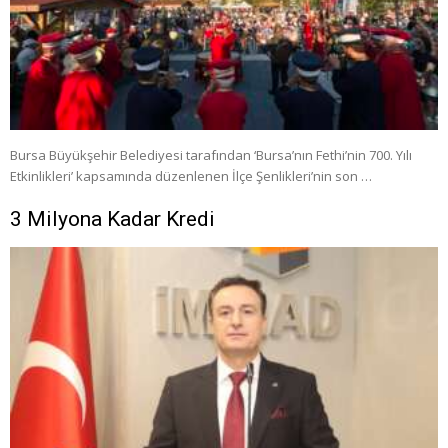
Bursa Büyükşehir Belediyesi tarafından ‘Bursa’nın Fethi’nin 700. Yılı
Etkinlikleri’ kapsamında düzenlenen İlçe Şenlikleri’nin son …
3 Milyona Kadar Kredi