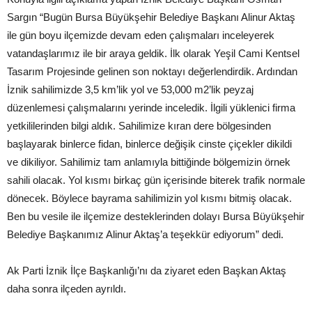
Sargın “Bugün Bursa Büyükşehir Belediye Başkanı Alinur Aktaş
ile gün boyu ilçemizde devam eden çalışmaları inceleyerek
vatandaşlarımız ile bir araya geldik. İlk olarak Yeşil Cami Kentsel
Tasarım Projesinde gelinen son noktayı değerlendirdik. Ardından
İznik sahilimizde 3,5 km’lik yol ve 53,000 m2’lik peyzaj
düzenlemesi çalışmalarını yerinde inceledik. İlgili yüklenici firma
yetkililerinden bilgi aldık. Sahilimize kıran dere bölgesinden
başlayarak binlerce fidan, binlerce değişik cinste çiçekler dikildi
ve dikiliyor. Sahilimiz tam anlamıyla bittiğinde bölgemizin örnek
sahili olacak. Yol kısmı birkaç gün içerisinde biterek trafik normale
dönecek. Böylece bayrama sahilimizin yol kısmı bitmiş olacak.
Ben bu vesile ile ilçemize desteklerinden dolayı Bursa Büyükşehir
Belediye Başkanımız Alinur Aktaş’a teşekkür ediyorum” dedi.
Ak Parti İznik İlçe Başkanlığı’nı da ziyaret eden Başkan Aktaş
daha sonra ilçeden ayrıldı.