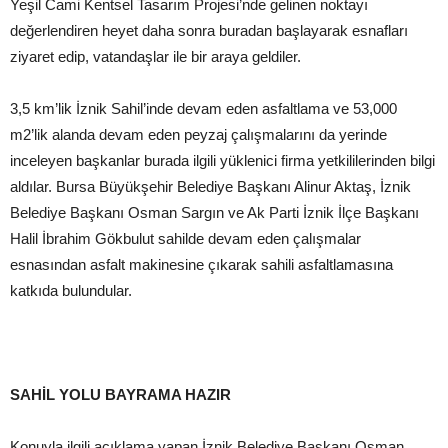
Yeşil Cami Kentsel Tasarım Projesi’nde gelinen noktayı
değerlendiren heyet daha sonra buradan başlayarak esnafları
ziyaret edip, vatandaşlar ile bir araya geldiler.
3,5 km’lik İznik Sahil’inde devam eden asfaltlama ve 53,000
m2’lik alanda devam eden peyzaj çalışmalarını da yerinde
inceleyen başkanlar burada ilgili yüklenici firma yetkililerinden bilgi
aldılar. Bursa Büyükşehir Belediye Başkanı Alinur Aktaş, İznik
Belediye Başkanı Osman Sargın ve Ak Parti İznik İlçe Başkanı
Halil İbrahim Gökbulut sahilde devam eden çalışmalar
esnasından asfalt makinesine çıkarak sahili asfaltlamasına
katkıda bulundular.
SAHİL YOLU BAYRAMA HAZIR
Konuyla ilgili açıklama yapan İznik Belediye Başkanı Osman