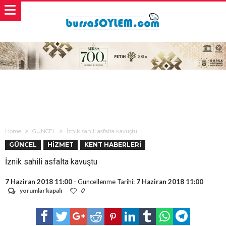
Home
GÜNCEL
İznik sahili asfalta kavuştu
GÜNCEL
HİZMET
KENT HABERLERİ
İznik sahili asfalta kavuştu
7 Haziran 2018 11:00
- Guncellenme Tarihi:
7 Haziran 2018 11:00
İznik
yorumlar kapalı
0
sahili
asfalta
kavuştu
için