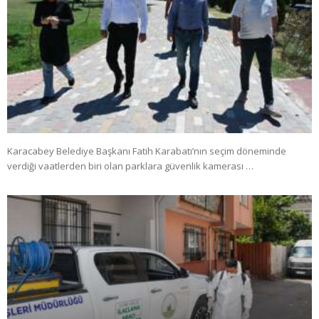
Karacabey Belediye Başkanı Fatih Karabatı’nın seçim döneminde
verdiği vaatlerden biri olan parklara güvenlik kamerası …