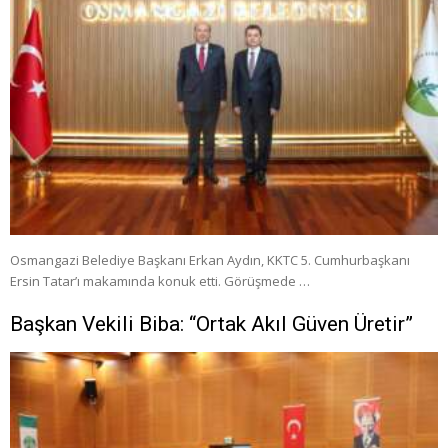
Osmangazi Belediye Başkanı Erkan Aydın, KKTC 5. Cumhurbaşkanı
Ersin Tatar’ı makamında konuk etti. Görüşmede …
Başkan Vekili Biba: “Ortak Akıl Güven Üretir”