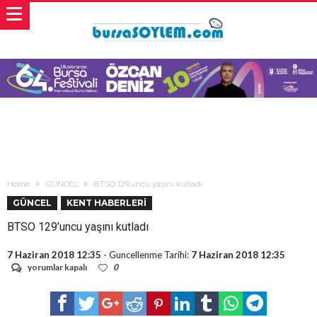
Home
GÜNCEL
BTSO 129’uncu yaşını kutladı
GÜNCEL
KENT HABERLERİ
BTSO 129’uncu yaşını kutladı
7 Haziran 2018 12:35
- Guncellenme Tarihi:
7 Haziran 2018 12:35
BTSO
yorumlar kapalı
0
129’uncu
yaşını
kutladı
için