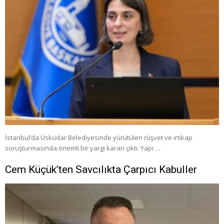
İstanbul’da Üsküdar Belediyesinde yürütülen rüşvet ve irtikap
soruşturmasında önemli bir yargı kararı çıktı. Yapı …
Cem Küçük’ten Savcılıkta Çarpıcı Kabuller