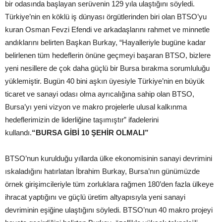
bir odasında başlayan serüvenin 129 yıla ulaştığını söyledi.
Türkiye’nin en köklü iş dünyası örgütlerinden biri olan BTSO’yu
kuran Osman Fevzi Efendi ve arkadaşlarını rahmet ve minnetle
andıklarını belirten Başkan Burkay, “Hayalleriyle bugüne kadar
belirlenen tüm hedeflerin önüne geçmeyi başaran BTSO, bizlere
yeni nesillere de çok daha güçlü bir Bursa bırakma sorumluluğu
yüklemiştir. Bugün 40 bini aşkın üyesiyle Türkiye’nin en büyük
ticaret ve sanayi odası olma ayrıcalığına sahip olan BTSO,
Bursa’yı yeni vizyon ve makro projelerle ulusal kalkınma
hedeflerimizin de liderliğine taşımıştır” ifadelerini
kullandı.
“BURSA GİBİ 10 ŞEHİR OLMALI”
BTSO’nun kurulduğu yıllarda ülke ekonomisinin sanayi devrimini
ıskaladığını hatırlatan İbrahim Burkay, Bursa’nın günümüzde
örnek girişimcileriyle tüm zorluklara rağmen 180’den fazla ülkeye
ihracat yaptığını ve güçlü üretim altyapısıyla yeni sanayi
devriminin eşiğine ulaştığını söyledi. BTSO’nun 40 makro projeyi