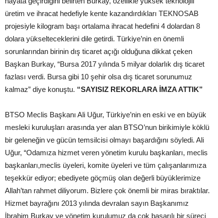
hayata geçirdiğini belirten Burkay, özellikle yüksek teknolojili
üretim ve ihracat hedefiyle kente kazandırdıkları TEKNOSAB
projesiyle kilogram başı ortalama ihracat hedefini 4 dolardan 8
dolara yükselteceklerini dile getirdi. Türkiye’nin en önemli
sorunlarından birinin dış ticaret açığı olduğuna dikkat çeken
Başkan Burkay, “Bursa 2017 yılında 5 milyar dolarlık dış ticaret
fazlası verdi. Bursa gibi 10 şehir olsa dış ticaret sorunumuz
kalmaz” diye konuştu.
“SAYISIZ REKORLARA İMZA ATTIK”
BTSO Meclis Başkanı Ali Uğur, Türkiye’nin en eski ve en büyük
mesleki kuruluşları arasında yer alan BTSO’nun birikimiyle köklü
bir geleneğin ve gücün temsilcisi olmayı başardığını söyledi. Ali
Uğur, “Odamıza hizmet veren yönetim kurulu başkanları, meclis
başkanları,meclis üyeleri, komite üyeleri ve tüm çalışanlarımıza
teşekkür ediyor; ebediyete göçmüş olan değerli büyüklerimize
Allah’tan rahmet diliyorum. Bizlere çok önemli bir miras bıraktılar.
Hizmet bayrağını 2013 yılında devralan sayın Başkanımız
İbrahim Burkay ve yönetim kurulumuz da çok başarılı bir süreci