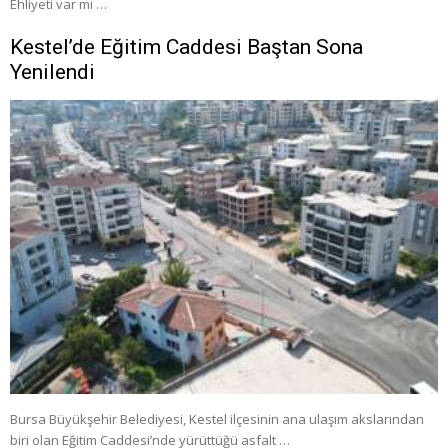
Ehliyeti var mı …
Kestel’de Eğitim Caddesi Baştan Sona
Yenilendi
Bursa Büyükşehir Belediyesi, Kestel ilçesinin ana ulaşım akslarından
biri olan Eğitim Caddesi’nde yürüttüğü asfalt …