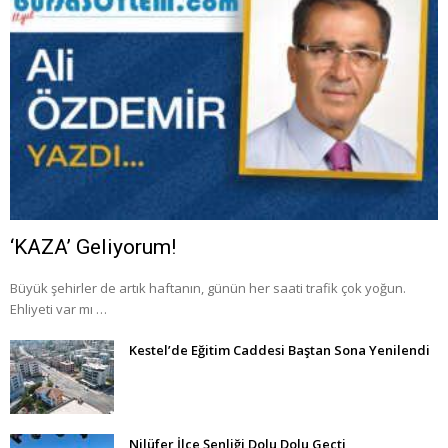
‘KAZA’ Geliyorum!
Büyük şehirler de artık haftanın, günün her saati trafik çok yoğun.
Ehliyeti var mı …
Kestel’de Eğitim Caddesi Baştan Sona Yenilendi
Nilüfer İlçe Şenliği Dolu Dolu Geçti