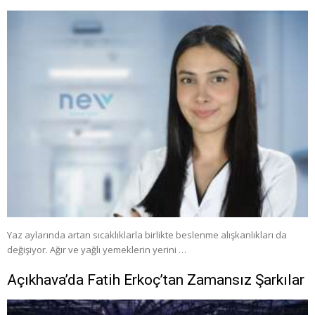
Yaz aylarında artan sıcaklıklarla birlikte beslenme alışkanlıkları da
değişiyor. Ağır ve yağlı yemeklerin yerini …
Açıkhava’da Fatih Erkoç’tan Zamansız Şarkılar