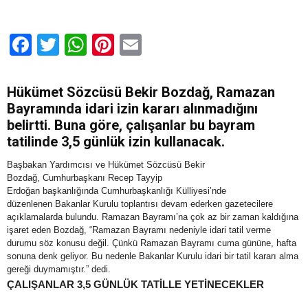
gün
olmayacak
için
Facebook
Twitter
WhatsApp
Pinterest
Email
Hükümet Sözcüsü Bekir Bozdağ, Ramazan
Bayramında idari izin kararı alınmadığını
belirtti. Buna göre, çalışanlar bu bayram
tatilinde 3,5 günlük izin kullanacak.
Başbakan Yardımcısı ve Hükümet Sözcüsü Bekir
Bozdağ, Cumhurbaşkanı Recep Tayyip
Erdoğan başkanlığında Cumhurbaşkanlığı Külliyesi’nde
düzenlenen Bakanlar Kurulu toplantısı devam ederken gazetecilere
açıklamalarda bulundu. Ramazan Bayramı’na çok az bir zaman kaldığına
işaret eden Bozdağ, “Ramazan Bayramı nedeniyle idari tatil verme
durumu söz konusu değil. Çünkü Ramazan Bayramı cuma gününe, hafta
sonuna denk geliyor. Bu nedenle Bakanlar Kurulu idari bir tatil kararı alma
gereği duymamıştır.” dedi.
ÇALIŞANLAR 3,5 GÜNLÜK TATİLLE YETİNECEKLER