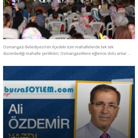
Osmangazi Belediyesi’nin ilçedeki tüm mahallelerde tek tek
düzenlediği mahalle şenlikleri, Osmangazililere eğlence dolu anlar …