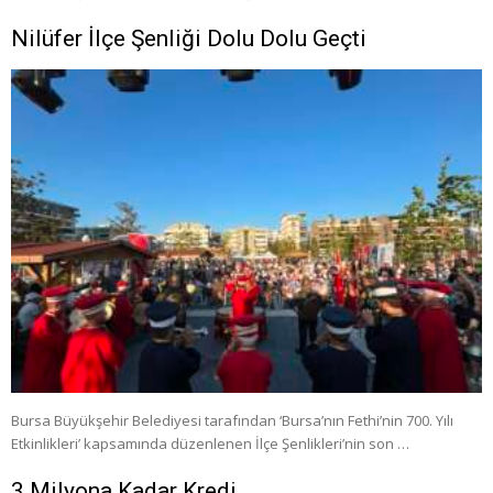
Nilüfer İlçe Şenliği Dolu Dolu Geçti
Bursa Büyükşehir Belediyesi tarafından ‘Bursa’nın Fethi’nin 700. Yılı
Etkinlikleri’ kapsamında düzenlenen İlçe Şenlikleri’nin son …
3 Milyona Kadar Kredi