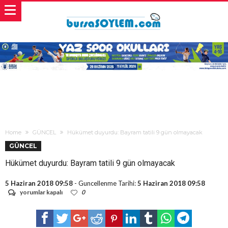
Home
GÜNCEL
Hükümet duyurdu: Bayram tatili 9 gün olmayacak
GÜNCEL
Hükümet duyurdu: Bayram tatili 9 gün olmayacak
5 Haziran 2018 09:58
- Guncellenme Tarihi:
5 Haziran 2018 09:58
Hükümet
yorumlar kapalı
0
duyurdu:
Bayram
tatili
9