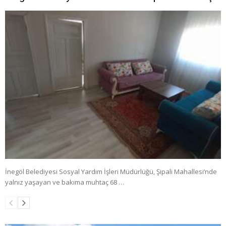
İnegöl Belediyesi Sosyal Yardım İşleri Müdürlüğü, Şipali Mahallesi’nde
yalnız yaşayan ve bakıma muhtaç 68 …