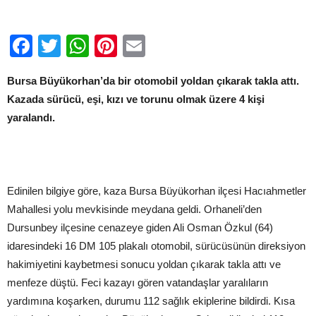
attı:
4
yaralı
Facebook
Twitter
WhatsApp
Pinterest
Email
için
Bursa Büyükorhan’da bir otomobil yoldan çıkarak takla attı.
Kazada sürücü, eşi, kızı ve torunu olmak üzere 4 kişi
yaralandı.
Edinilen bilgiye göre, kaza Bursa Büyükorhan ilçesi Hacıahmetler
Mahallesi yolu mevkisinde meydana geldi. Orhaneli’den
Dursunbey ilçesine cenazeye giden Ali Osman Özkul (64)
idaresindeki 16 DM 105 plakalı otomobil, sürücüsünün direksiyon
hakimiyetini kaybetmesi sonucu yoldan çıkarak takla attı ve
menfeze düştü. Feci kazayı gören vatandaşlar yaralıların
yardımına koşarken, durumu 112 sağlık ekiplerine bildirdi. Kısa