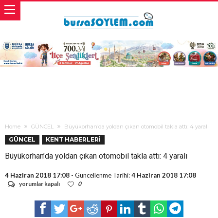
Home
GÜNCEL
Büyükorhan’da yoldan çıkan otomobil takla attı: 4 yaralı
GÜNCEL
KENT HABERLERİ
Büyükorhan’da yoldan çıkan otomobil takla attı: 4 yaralı
4 Haziran 2018 17:08
- Guncellenme Tarihi:
4 Haziran 2018 17:08
Büyükorhan’da
yorumlar kapalı
0
yoldan
çıkan
otomobil
takla