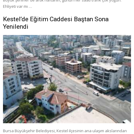
Büyük şehirler de artık haftanın, günün her saati trafik çok yoğun.
Ehliyeti var mı …
Kestel’de Eğitim Caddesi Baştan Sona
Yenilendi
Bursa Büyükşehir Belediyesi, Kestel ilçesinin ana ulaşım akslarından