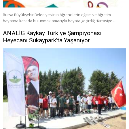
Bursa Büyükşehir Belediyesi’nin öğrencilerin eğitim ve öğretim
hayatına katkıda bulunmak amacıyla hayata geçirdiği ‘Kırtasiye …
ANALİG Kaykay Türkiye Şampiyonası
Heyecanı Sukaypark’ta Yaşanıyor