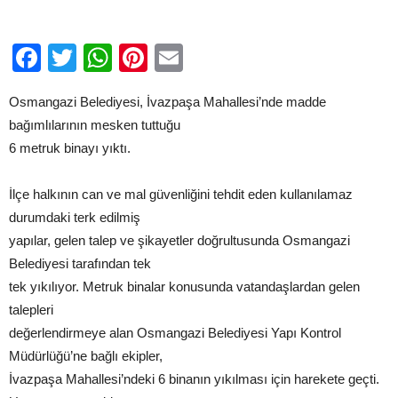
için
Facebook
Twitter
WhatsApp
Pinterest
Email
Osmangazi Belediyesi, İvazpaşa Mahallesi’nde madde
bağımlılarının mesken tuttuğu
6 metruk binayı yıktı.
İlçe halkının can ve mal güvenliğini tehdit eden kullanılamaz
durumdaki terk edilmiş
yapılar, gelen talep ve şikayetler doğrultusunda Osmangazi
Belediyesi tarafından tek
tek yıkılıyor. Metruk binalar konusunda vatandaşlardan gelen
talepleri
değerlendirmeye alan Osmangazi Belediyesi Yapı Kontrol
Müdürlüğü’ne bağlı ekipler,
İvazpaşa Mahallesi’ndeki 6 binanın yıkılması için harekete geçti.