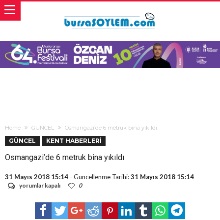
Home
GÜNCEL
Osmangazi’de 6 metruk bina yıkıldı
GÜNCEL
KENT HABERLERİ
Osmangazi’de 6 metruk bina yıkıldı
31 Mayıs 2018 15:14
- Guncellenme Tarihi:
31 Mayıs 2018 15:14
Osmangazi’de
yorumlar kapalı
0
6
metruk
bina
yıkıldı