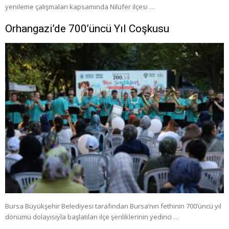
yenileme çalışmaları kapsamında Nilüfer ilçesi …
Orhangazi’de 700’üncü Yıl Coşkusu
Bursa Büyükşehir Belediyesi tarafından Bursa’nın fethinin 700’üncü yıl
dönümü dolayısıyla başlatılan ilçe şenliklerinin yedinci …