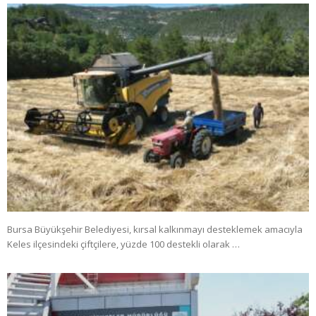
Bursa Büyükşehir Belediyesi, kırsal kalkınmayı desteklemek amacıyla
Keles ilçesindeki çiftçilere, yüzde 100 destekli olarak …