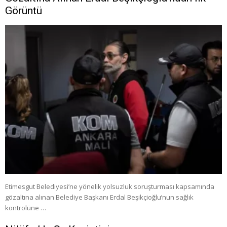
Görüntü
Etimesgut Belediyesi’ne yönelik yolsuzluk soruşturması kapsamında
gözaltına alınan Belediye Başkanı Erdal Beşikçioğlu’nun sağlık
kontrolüne …