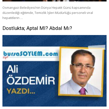
Osmangazi Belediyesi’nin Dünya Hepatit Günü kapsamında
düzenlediği eğitimde, Temizlik İşleri Müdürlüğü personeli viral
hepatitlerin …
Dostlukta; Aptal MI? Abdal Mı?