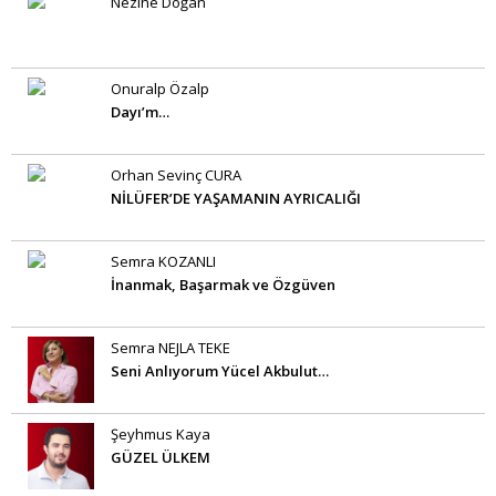
Nezihe Doğan
Onuralp Özalp
Dayı’m…
Orhan Sevinç CURA
NİLÜFER’DE YAŞAMANIN AYRICALIĞI
Semra KOZANLI
İnanmak, Başarmak ve Özgüven
Semra NEJLA TEKE
Seni Anlıyorum Yücel Akbulut…
Şeyhmus Kaya
GÜZEL ÜLKEM