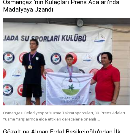
Osmangazi’nin Kulaçları Prens Adaları’nda
Madalyaya Uzandı
Osmangazi Belediyespor Yüzme Takımı sporcuları, 39. Prens Adaları
Yüzme Yarışları’nda elde ettikleri derecelerle önemli …
Gözaltına Alınan Erdal Beşikçioğlu’ndan İlk