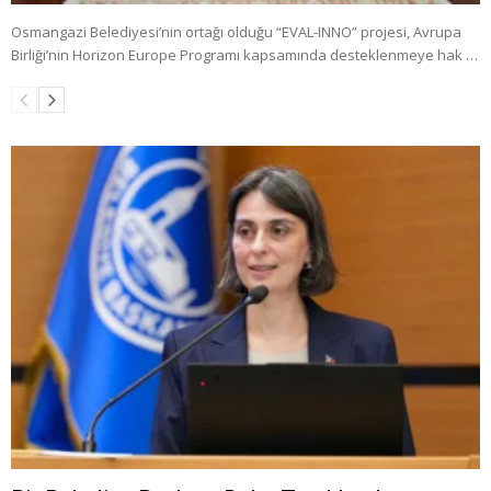
Osmangazi Belediyesi’nin ortağı olduğu “EVAL-INNO” projesi, Avrupa
Birliği’nin Horizon Europe Programı kapsamında desteklenmeye hak …