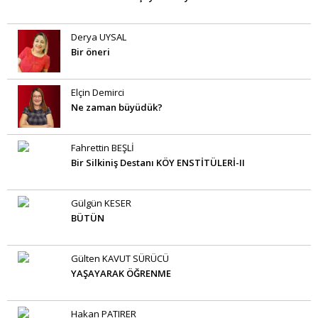
Derya UYSAL
Bir öneri
Elçin Demirci
Ne zaman büyüdük?
Fahrettin BEŞLİ
Bir Silkiniş Destanı KÖY ENSTİTÜLERİ-II
Gülgün KESER
BÜTÜN
Gülten KAVUT SÜRÜCÜ
YAŞAYARAK ÖĞRENME
Hakan PATIRER