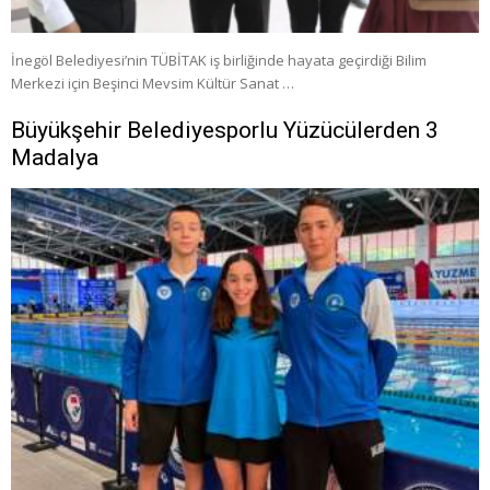
İnegöl Belediyesi’nin TÜBİTAK iş birliğinde hayata geçirdiği Bilim
Merkezi için Beşinci Mevsim Kültür Sanat …
Büyükşehir Belediyesporlu Yüzücülerden 3
Madalya