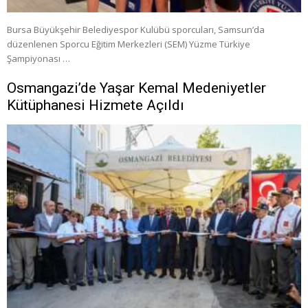
Bursa Büyükşehir Belediyespor Kulübü sporcuları, Samsun’da
düzenlenen Sporcu Eğitim Merkezleri (SEM) Yüzme Türkiye
Şampiyonası …
Osmangazi’de Yaşar Kemal Medeniyetler
Kütüphanesi Hizmete Açıldı