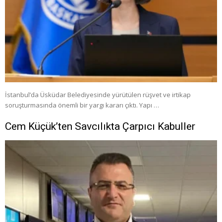
İstanbul’da Üsküdar Belediyesinde yürütülen rüşvet ve irtikap
soruşturmasında önemli bir yargı kararı çıktı. Yapı …
Cem Küçük’ten Savcılıkta Çarpıcı Kabuller