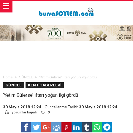
Home
GÜNCEL
‘Yetim Gülerse’ iftarı yoğun ilgi gördü
GÜNCEL
KENT HABERLERİ
‘Yetim Gülerse’ iftarı yoğun ilgi gördü
30 Mayıs 2018 12:24
- Guncellenme Tarihi:
30 Mayıs 2018 12:24
‘Yetim
yorumlar kapalı
0
Gülerse’
iftarı
yoğun
ilgi