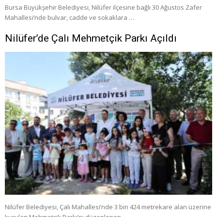
Bursa Büyükşehir Belediyesi, Nilüfer ilçesine bağlı 30 Ağustos Zafer
Mahallesi’nde bulvar, cadde ve sokaklara …
Nilüfer’de Çalı Mehmetçik Parkı Açıldı
Nilüfer Belediyesi, Çalı Mahallesi’nde 3 bin 424 metrekare alan üzerine
kurulan Mehmetçik Parkı’nı düzenlenen …