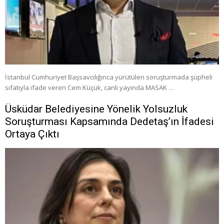
İstanbul Cumhuriyet Başsavcılığınca yürütülen soruşturmada şüpheli
sıfatıyla ifade veren Cem Küçük, canlı yayında MASAK …
Üsküdar Belediyesine Yönelik Yolsuzluk
Soruşturması Kapsamında Dedetaş’ın İfadesi
Ortaya Çıktı