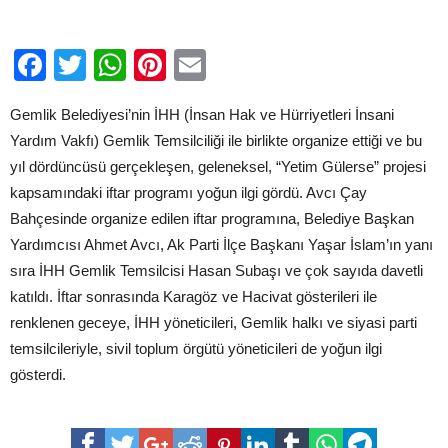
gördü
için
Facebook
Twitter
WhatsApp
Pinterest
Email
Gemlik Belediyesi’nin İHH (İnsan Hak ve Hürriyetleri İnsani
Yardım Vakfı) Gemlik Temsilciliği ile birlikte organize ettiği ve bu
yıl dördüncüsü gerçekleşen, geleneksel, “Yetim Gülerse” projesi
kapsamındaki iftar programı yoğun ilgi gördü. Avcı Çay
Bahçesinde organize edilen iftar programına, Belediye Başkan
Yardımcısı Ahmet Avcı, Ak Parti İlçe Başkanı Yaşar İslam’ın yanı
sıra İHH Gemlik Temsilcisi Hasan Subaşı ve çok sayıda davetli
katıldı. İftar sonrasında Karagöz ve Hacivat gösterileri ile
renklenen geceye, İHH yöneticileri, Gemlik halkı ve siyasi parti
temsilcileriyle, sivil toplum örgütü yöneticileri de yoğun ilgi
gösterdi.