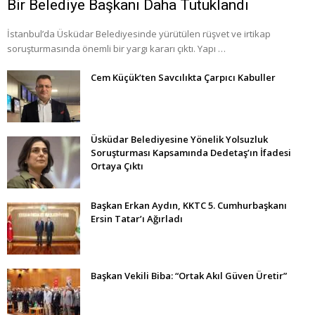
Bir Belediye Başkanı Daha Tutuklandı
İstanbul’da Üsküdar Belediyesinde yürütülen rüşvet ve irtikap
soruşturmasında önemli bir yargı kararı çıktı. Yapı …
Cem Küçük’ten Savcılıkta Çarpıcı Kabuller
Üsküdar Belediyesine Yönelik Yolsuzluk
Soruşturması Kapsamında Dedetaş’ın İfadesi
Ortaya Çıktı
Başkan Erkan Aydın, KKTC 5. Cumhurbaşkanı
Ersin Tatar’ı Ağırladı
Başkan Vekili Biba: “Ortak Akıl Güven Üretir”