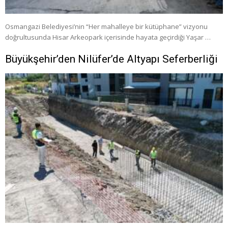
Osmangazi Belediyesi’nin “Her mahalleye bir kütüphane” vizyonu
doğrultusunda Hisar Arkeopark içerisinde hayata geçirdiği Yaşar …
Büyükşehir’den Nilüfer’de Altyapı Seferberliği