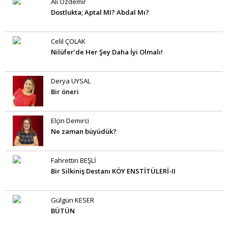
Ali Özdemir
Dostlukta; Aptal MI? Abdal Mı?
Celil ÇOLAK
Nilüfer’de Her Şey Daha İyi Olmalı!
Derya UYSAL
Bir öneri
Elçin Demirci
Ne zaman büyüdük?
Fahrettin BEŞLİ
Bir Silkiniş Destanı KÖY ENSTİTÜLERİ-II
Gülgün KESER
BÜTÜN