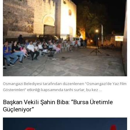
Osmangazi Belediyesi tarafından düzenlenen “Osmangazi’de Yaz Film
Gösterimleri” etkinliği kapsamında tarihi surlar, bu kez …
Başkan Vekili Şahin Biba: “Bursa Üretimle
Güçleniyor”