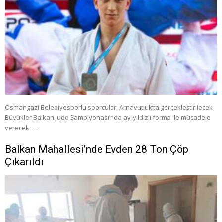
Osmangazi Belediyesporlu sporcular, Arnavutluk’ta gerçekleştirilecek
Büyükler Balkan Judo Şampiyonası’nda ay-yıldızlı forma ile mücadele
verecek. …
Balkan Mahallesi’nde Evden 28 Ton Çöp
Çıkarıldı