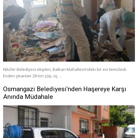
Nilüfer Belediyesi ekipleri, Balkan Mahallesi’ndeki bir evi temizledi.
Evden çıkarılan 28 ton çöp, üç …
Osmangazi Belediyesi’nden Haşereye Karşı
Anında Müdahale