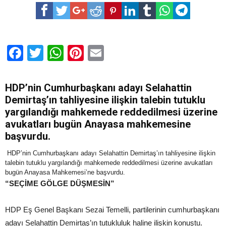
avukatları
tahliyesi
için
Anayasa
Mahkemesine
başvurdu
Facebook
Twitter
WhatsApp
Pinterest
Email
için
HDP’nin Cumhurbaşkanı adayı Selahattin
Demirtaş’ın tahliyesine ilişkin talebin tutuklu
yargılandığı mahkemede reddedilmesi üzerine
avukatları bugün Anayasa mahkemesine
başvurdu.
HDP’nin Cumhurbaşkanı adayı Selahattin Demirtaş’ın tahliyesine ilişkin
talebin tutuklu yargılandığı mahkemede reddedilmesi üzerine avukatları
bugün Anayasa Mahkemesi’ne başvurdu.
“SEÇİME GÖLGE DÜŞMESİN”
HDP Eş Genel Başkanı Sezai Temelli, partilerinin cumhurbaşkanı
adayı Selahattin Demirtaş’ın tutukluluk haline ilişkin konuştu.