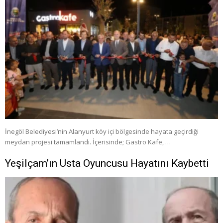
İnegöl Belediyesi’nin Alanyurt köy içi bölgesinde hayata geçirdiği
meydan projesi tamamlandı. İçerisinde; Gastro Kafe, …
Yeşilçam’ın Usta Oyuncusu Hayatını Kaybetti