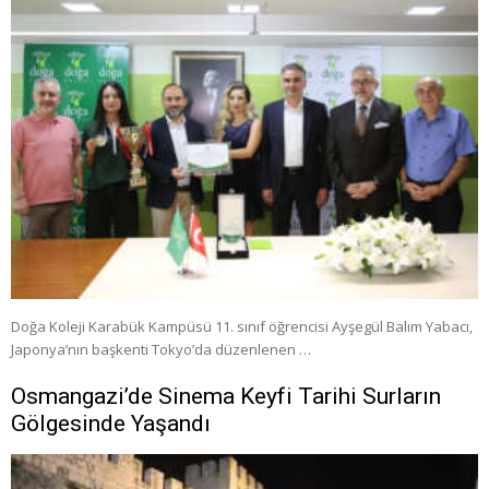
Doğa Koleji Karabük Kampüsü 11. sınıf öğrencisi Ayşegül Balım Yabacı,
Japonya’nın başkenti Tokyo’da düzenlenen …
Osmangazi’de Sinema Keyfi Tarihi Surların
Gölgesinde Yaşandı