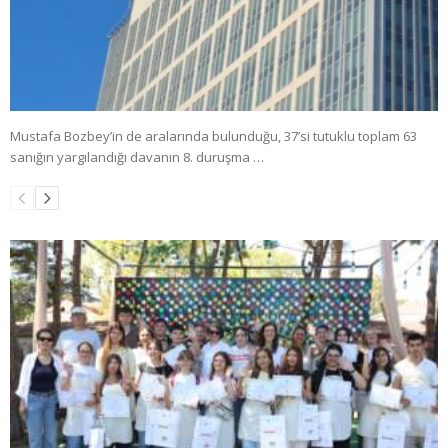
Mustafa Bozbey’in de aralarında bulunduğu, 37’si tutuklu toplam 63
sanığın yargılandığı davanın 8. duruşma …