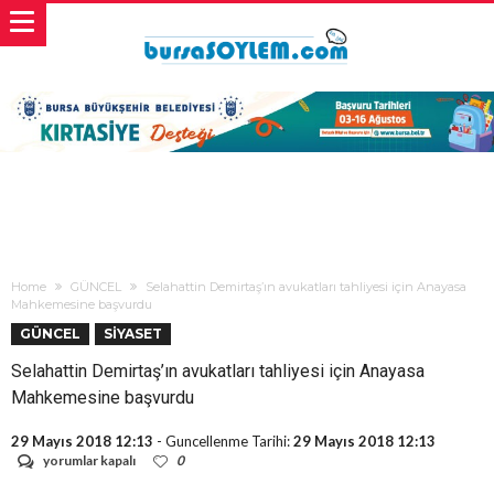
Home
GÜNCEL
Selahattin Demirtaş’ın avukatları tahliyesi için Anayasa
Mahkemesine başvurdu
GÜNCEL
SİYASET
Selahattin Demirtaş’ın avukatları tahliyesi için Anayasa
Mahkemesine başvurdu
29 Mayıs 2018 12:13
- Guncellenme Tarihi:
29 Mayıs 2018 12:13
Selahattin
yorumlar kapalı
0
Demirtaş’ın