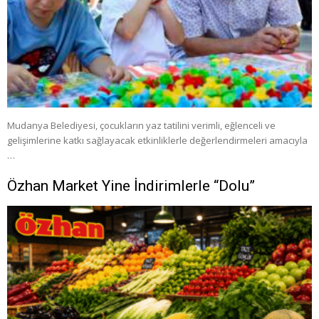
Mudanya Belediyesi, çocukların yaz tatilini verimli, eğlenceli ve
gelişimlerine katkı sağlayacak etkinliklerle değerlendirmeleri amacıyla
…
Özhan Market Yine İndirimlerle “Dolu”