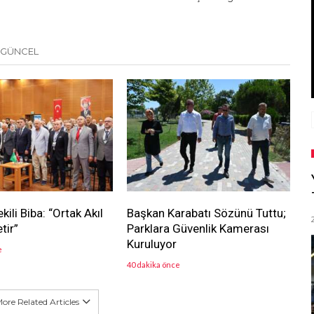
 GÜNCEL
ili Biba: “Ortak Akıl
Başkan Karabatı Sözünü Tuttu;
tir”
Parklara Güvenlik Kamerası
Kuruluyor
e
40 dakika önce
ore Related Articles