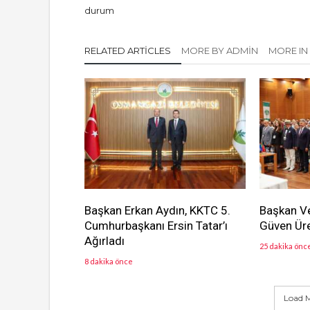
durum
RELATED ARTICLES
MORE BY ADMIN
MORE IN
Başkan Erkan Aydın, KKTC 5.
Başkan Vek
Cumhurbaşkanı Ersin Tatar’ı
Güven Üre
Ağırladı
25 dakika önc
8 dakika önce
Load M