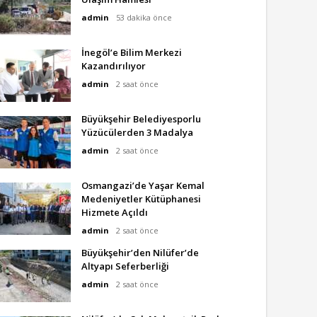
admin
53 dakika önce
İnegöl’e Bilim Merkezi
Kazandırılıyor
admin
2 saat önce
Büyükşehir Belediyesporlu
Yüzücülerden 3 Madalya
admin
2 saat önce
Osmangazi’de Yaşar Kemal
Medeniyetler Kütüphanesi
Hizmete Açıldı
admin
2 saat önce
Büyükşehir’den Nilüfer’de
Altyapı Seferberliği
admin
2 saat önce