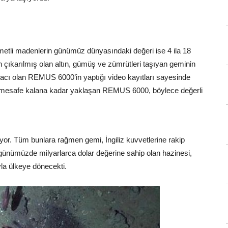
metli madenlerin günümüz dünyasındaki değeri ise 4 ila 18
 çıkarılmış olan altın, gümüş ve zümrütleri taşıyan geminin
aracı olan REMUS 6000’in yaptığı video kayıtları sayesinde
ir mesafe kalana kadar yaklaşan REMUS 6000, böylece değerli
iyor. Tüm bunlara rağmen gemi, İngiliz kuvvetlerine rakip
günümüzde milyarlarca dolar değerine sahip olan hazinesi,
yla ülkeye dönecekti.