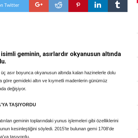
definesi
on Twitter
bulundu
için
simli geminin, asırlardır okyanusun altında
du.
 üç asır boyunca okyanusun altında kalan hazinelerle dolu
 göre gemideki altın ve kıymetli madenlerin günümüz
nda değişiyor.
A’YA TAŞIYORDU
rılan geminin toplarındaki yunus işlemeleri gibi özelliklerini
nun kesinleştiğini söyledi. 2015’te bulunan gemi 1708’de
pa’ya taşıyordu.