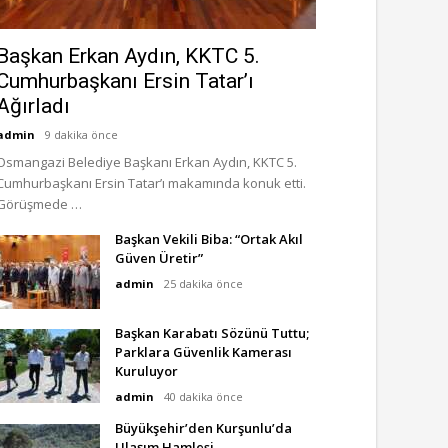
Başkan Erkan Aydın, KKTC 5.
Cumhurbaşkanı Ersin Tatar’ı
Ağırladı
admin
9 dakika önce
Osmangazi Belediye Başkanı Erkan Aydın, KKTC 5.
Cumhurbaşkanı Ersin Tatar’ı makamında konuk etti.
Görüşmede …
Başkan Vekili Biba: “Ortak Akıl
Güven Üretir”
admin
25 dakika önce
Başkan Karabatı Sözünü Tuttu;
Parklara Güvenlik Kamerası
Kuruluyor
admin
40 dakika önce
Büyükşehir’den Kurşunlu’da
Ulaşım Hamlesi