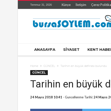
Künye
İletişim
Çerez Politika
Temmuz 31, 2026
ANASAYFA
SİYASET
KENT HABE
Home
GÜNCEL
Tarihin en büyük definesi bulundu
GÜNCEL
Tarihin en büyük 
24 Mayıs 2018 10:41
- Guncellenme Tarihi:
24 Mayıs 2