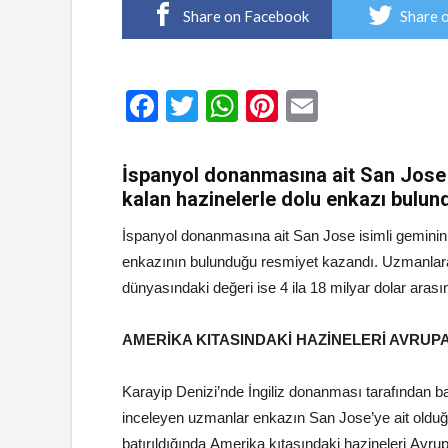
Share on Facebook
Share 
Facebook
Twitter
WhatsApp
Pinterest
Email
İspanyol donanmasına ait San Jose i
kalan hazinelerle dolu enkazı bulun
İspanyol donanmasına ait San Jose isimli geminin
enkazının bulunduğu resmiyet kazandı. Uzmanlara
dünyasındaki değeri ise 4 ila 18 milyar dolar arası
AMERİKA KITASINDAKİ HAZİNELERİ AVRUP
Karayip Denizi’nde İngiliz donanması tarafından batı
inceleyen uzmanlar enkazın San Jose’ye ait olduğu
batırıldığında Amerika kıtasındaki hazineleri Avru