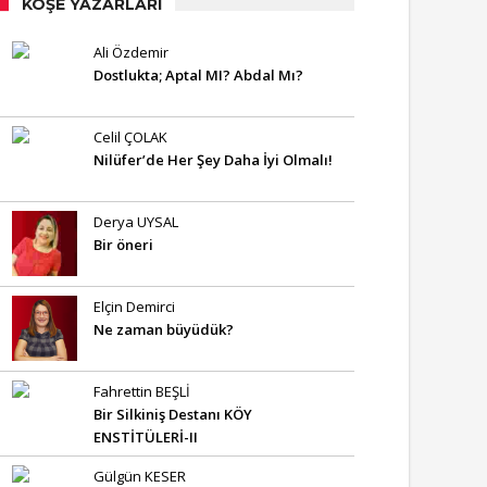
KÖŞE YAZARLARI
Ali Özdemir
Dostlukta; Aptal MI? Abdal Mı?
Celil ÇOLAK
Nilüfer’de Her Şey Daha İyi Olmalı!
Derya UYSAL
Bir öneri
Elçin Demirci
Ne zaman büyüdük?
Fahrettin BEŞLİ
Bir Silkiniş Destanı KÖY
ENSTİTÜLERİ-II
Gülgün KESER