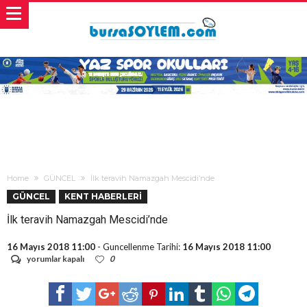
Home
GÜNCEL
İlk teravih Namazgah Mescidi’nde
GÜNCEL
KENT HABERLERİ
İlk teravih Namazgah Mescidi’nde
16 Mayıs 2018 11:00
- Guncellenme Tarihi:
16 Mayıs 2018 11:00
İlk
yorumlar kapalı
0
teravih
Namazgah
Mescidi’nde
için