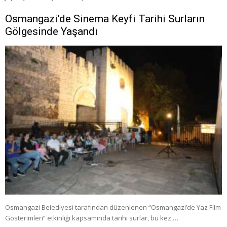
Osmangazi’de Sinema Keyfi Tarihi Surların
Gölgesinde Yaşandı
Osmangazi Belediyesi tarafından düzenlenen “Osmangazi’de Yaz Film
Gösterimleri” etkinliği kapsamında tarihi surlar, bu kez …