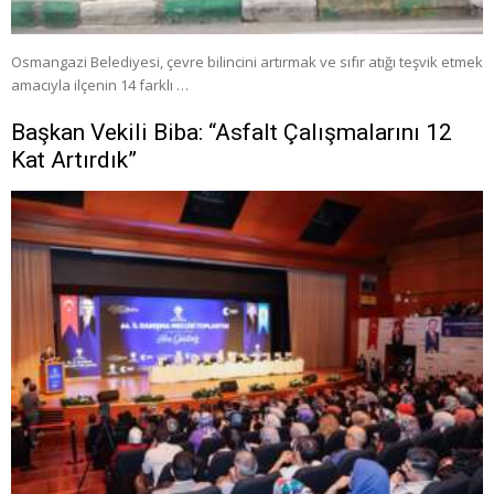
Osmangazi Belediyesi, çevre bilincini artırmak ve sıfır atığı teşvik etmek
amacıyla ilçenin 14 farklı …
Başkan Vekili Biba: “Asfalt Çalışmalarını 12
Kat Artırdık”