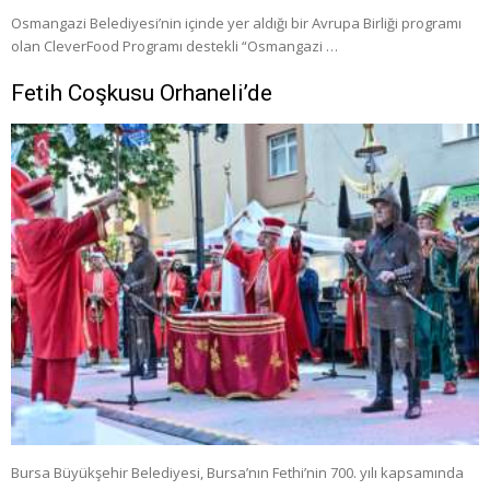
Osmangazi Belediyesi’nin içinde yer aldığı bir Avrupa Birliği programı
olan CleverFood Programı destekli “Osmangazi …
Fetih Coşkusu Orhaneli’de
Bursa Büyükşehir Belediyesi, Bursa’nın Fethi’nin 700. yılı kapsamında