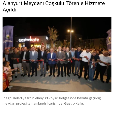
Alanyurt Meydanı Coşkulu Törenle Hizmete
Açıldı
İnegöl Belediyesi’nin Alanyurt köy içi bölgesinde hayata geçirdiği
meydan projesi tamamlandı. İçerisinde; Gastro Kafe, …