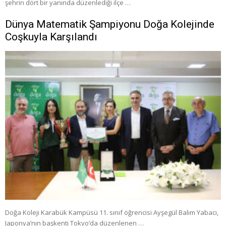
şehrin dört bir yanında düzenlediği ilçe …
Dünya Matematik Şampiyonu Doğa Kolejinde
Coşkuyla Karşılandı
Doğa Koleji Karabük Kampüsü 11. sınıf öğrencisi Ayşegül Balım Yabacı,
Japonya’nın başkenti Tokyo’da düzenlenen …