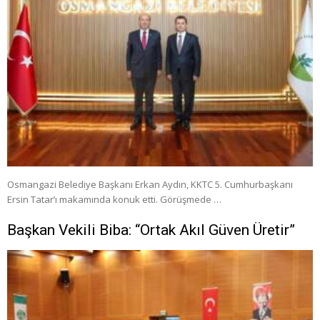
Osmangazi Belediye Başkanı Erkan Aydın, KKTC 5. Cumhurbaşkanı
Ersin Tatar’ı makamında konuk etti. Görüşmede …
Başkan Vekili Biba: “Ortak Akıl Güven Üretir”