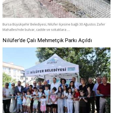
Bursa Büyükşehir Belediyesi, Nilüfer ilçesine bağlı 30 Ağustos Zafer
Mahallesi’nde bulvar, cadde ve sokaklara …
Nilüfer’de Çalı Mehmetçik Parkı Açıldı