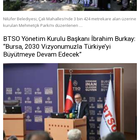
Nilüfer Belediyesi, Çalı Mahallesi’nde 3 bin 424 metrekare alan üzerine
kurulan Mehmetçik Parkı’nı düzenlenen …
BTSO Yönetim Kurulu Başkanı İbrahim Burkay:
“Bursa, 2030 Vizyonumuzla Türkiye’yi
Büyütmeye Devam Edecek”