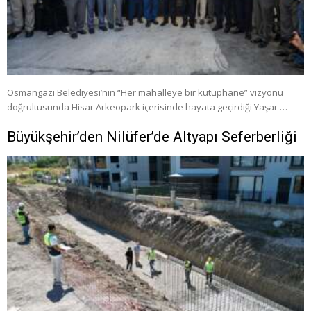
Osmangazi Belediyesi’nin “Her mahalleye bir kütüphane” vizyonu
doğrultusunda Hisar Arkeopark içerisinde hayata geçirdiği Yaşar …
Büyükşehir’den Nilüfer’de Altyapı Seferberliği