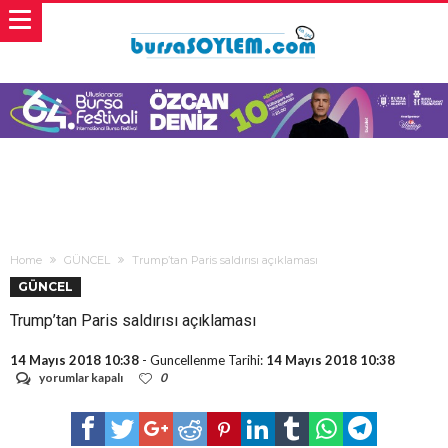
Home
GÜNCEL
Trump’tan Paris saldırısı açıklaması
GÜNCEL
Trump’tan Paris saldırısı açıklaması
14 Mayıs 2018 10:38
- Guncellenme Tarihi:
14 Mayıs 2018 10:38
Trump’tan
yorumlar kapalı
0
Paris
saldırısı
açıklaması
için