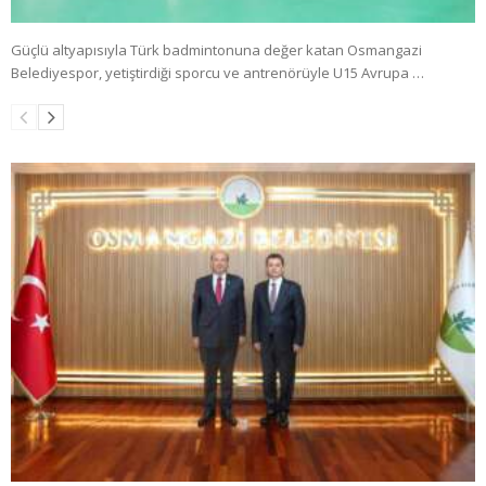
Güçlü altyapısıyla Türk badmintonuna değer katan Osmangazi
Belediyespor, yetiştirdiği sporcu ve antrenörüyle U15 Avrupa …