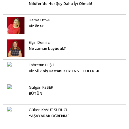
Nilüfer’de Her Şey Daha İyi Olmalı!
Derya UYSAL
Bir öneri
Elçin Demirci
Ne zaman büyüdük?
Fahrettin BEŞLİ
Bir Silkiniş Destanı KÖY ENSTİTÜLERİ-II
Gülgün KESER
BÜTÜN
Gülten KAVUT SÜRÜCÜ
YAŞAYARAK ÖĞRENME