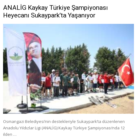
ANALİG Kaykay Türkiye Şampiyonası
Heyecanı Sukaypark’ta Yaşanıyor
Osmangazi Belediyesi’nin destekleriyle Sukaypark’ta düzenlenen
Anadolu Yıldızlar Ligi (ANALİG) Kaykay Türkiye Şampiyonası’nda 12
ilden …