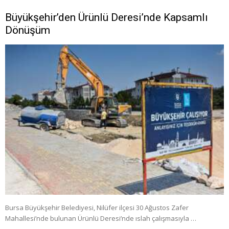
Büyükşehir’den Ürünlü Deresi’nde Kapsamlı
Dönüşüm
Bursa Büyükşehir Belediyesi, Nilüfer ilçesi 30 Ağustos Zafer
Mahallesi’nde bulunan Ürünlü Deresi’nde ıslah çalışmasıyla …