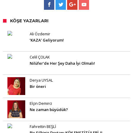
KÖŞE YAZARLARI
Ali Özdemir
‘KAZA’ Geliyorum!
Celil ÇOLAK
Nilüfer’de Her Şey Daha İyi Olmalı!
Derya UYSAL
Bir öneri
Elçin Demirci
Ne zaman büyüdük?
Fahrettin BEŞLİ
Bir Silkiniş Destanı KÖY ENSTİTÜLERİ-II