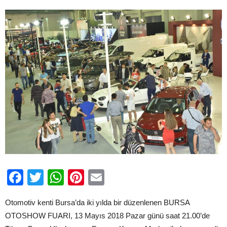
kişi
ziyaret
etti
için
Facebook
Twitter
WhatsApp
Pinterest
Email
Otomotiv kenti Bursa’da iki yılda bir düzenlenen BURSA
OTOSHOW FUARI, 13 Mayıs 2018 Pazar günü saat 21.00’de