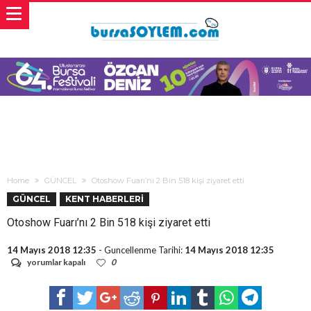
Home
GÜNCEL
Otoshow Fuarı’nı 2 Bin 518 kişi ziyaret etti
GÜNCEL
KENT HABERLERİ
Otoshow Fuarı’nı 2 Bin 518 kişi ziyaret etti
14 Mayıs 2018 12:35
- Guncellenme Tarihi:
14 Mayıs 2018 12:35
Otoshow
yorumlar kapalı
0
Fuarı’nı
2
Bin
518