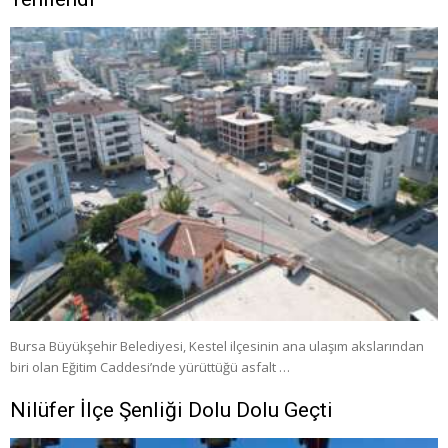
Bursa Büyükşehir Belediyesi, Kestel ilçesinin ana ulaşım akslarından
biri olan Eğitim Caddesi’nde yürüttüğü asfalt …
Nilüfer İlçe Şenliği Dolu Dolu Geçti