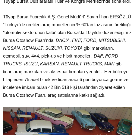
Tüyap Bursa Uluslararası Fuar ve Kongre Merkezi’nde sona erdi.
Tüyap Bursa Fuarcılık A.Ş. Genel Müdürü Sayın İlhan ERSÖZLÜ
“Türkiye’de üretilen araç modellerinin % 60’tan fazlasının üretildiği
“otomotiv sektörünün kalbi” olan Bursa’da 10 yıldır düzenlediğimiz
Bursa Otoshow Fuarı’nda,
DACIA,
FIAT, FORD, MITSUBISHI,
NISSAN, RENAULT, SUZUKI,
TOYOTA
gibi markaların,
otomobil, suv, 4×4, pick-up ve hibrit modelleri,
DAF
,
FORD
TRUCKS, ISUZU
,
KARSAN, RENAULT TRUCKS, MAN
gibi
ticari araç markaları ve aksesuar firmaları yer aldı. Her bütçeye
hitap eden 75 adet binek ve ticari aracı 6 gün boyunca görme ve
inceleme imkanı bulan 42 Bin 518 kişi tarafından ziyaret edilen
Bursa Otoshow Fuarı, araç satışlarına katkı sağladı.