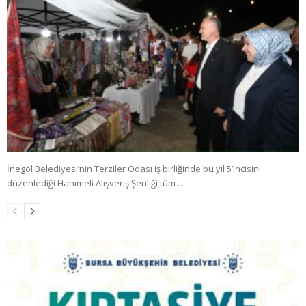
İnegöl Belediyesi’nin Terziler Odası iş birliğinde bu yıl 5’incisini
düzenlediği Hanımeli Alışveriş Şenliği tüm …