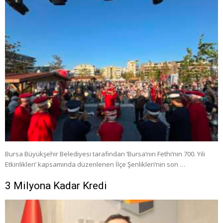
Bursa Büyükşehir Belediyesi tarafından ‘Bursa’nın Fethi’nin 700. Yılı
Etkinlikleri’ kapsamında düzenlenen İlçe Şenlikleri’nin son …
3 Milyona Kadar Kredi