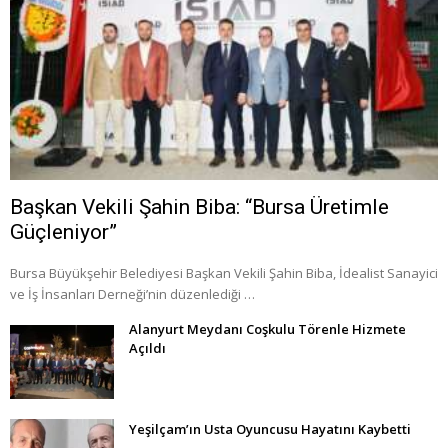
Başkan Vekili Şahin Biba: “Bursa Üretimle
Güçleniyor”
Bursa Büyükşehir Belediyesi Başkan Vekili Şahin Biba, İdealist Sanayici
ve İş İnsanları Derneği’nin düzenlediği …
Alanyurt Meydanı Coşkulu Törenle Hizmete
Açıldı
Yeşilçam’ın Usta Oyuncusu Hayatını Kaybetti