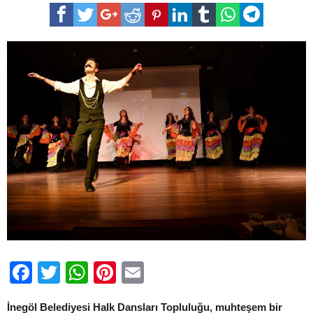
Halk
Dansları
Topluluğundan
muhteşem
gösteri
için
Facebook
Twitter
WhatsApp
Pinterest
Email
İnegöl Belediyesi Halk Dansları Topluluğu, muhteşem bir