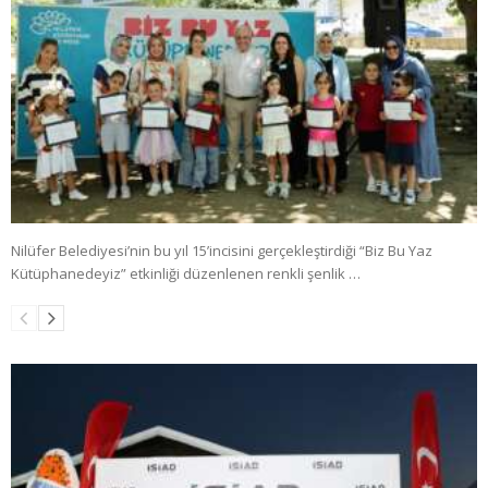
Nilüfer Belediyesi’nin bu yıl 15’incisini gerçekleştirdiği “Biz Bu Yaz
Kütüphanedeyiz” etkinliği düzenlenen renkli şenlik …