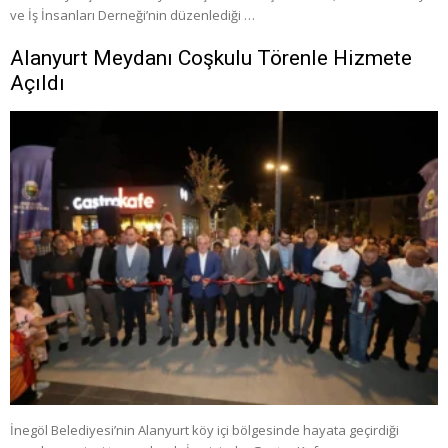
ve İş İnsanları Derneği’nin düzenlediği …
Alanyurt Meydanı Coşkulu Törenle Hizmete
Açıldı
İnegöl Belediyesi’nin Alanyurt köy içi bölgesinde hayata geçirdiği