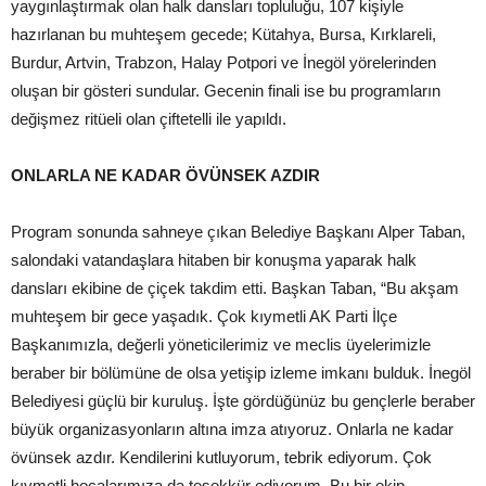
yaygınlaştırmak olan halk dansları topluluğu, 107 kişiyle
hazırlanan bu muhteşem gecede; Kütahya, Bursa, Kırklareli,
Burdur, Artvin, Trabzon, Halay Potpori ve İnegöl yörelerinden
oluşan bir gösteri sundular. Gecenin finali ise bu programların
değişmez ritüeli olan çiftetelli ile yapıldı.
ONLARLA NE KADAR ÖVÜNSEK AZDIR
Program sonunda sahneye çıkan Belediye Başkanı Alper Taban,
salondaki vatandaşlara hitaben bir konuşma yaparak halk
dansları ekibine de çiçek takdim etti. Başkan Taban, “Bu akşam
muhteşem bir gece yaşadık. Çok kıymetli AK Parti İlçe
Başkanımızla, değerli yöneticilerimiz ve meclis üyelerimizle
beraber bir bölümüne de olsa yetişip izleme imkanı bulduk. İnegöl
Belediyesi güçlü bir kuruluş. İşte gördüğünüz bu gençlerle beraber
büyük organizasyonların altına imza atıyoruz. Onlarla ne kadar
övünsek azdır. Kendilerini kutluyorum, tebrik ediyorum. Çok
kıymetli hocalarımıza da teşekkür ediyorum. Bu bir ekip