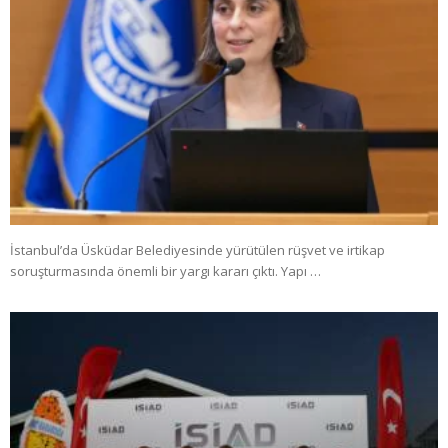
İstanbul’da Üsküdar Belediyesinde yürütülen rüşvet ve irtikap
soruşturmasında önemli bir yargı kararı çıktı. Yapı …