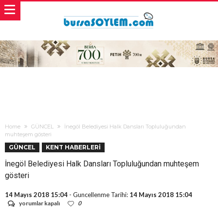
Home
GÜNCEL
İnegöl Belediyesi Halk Dansları Topluluğundan
muhteşem gösteri
GÜNCEL
KENT HABERLERİ
İnegöl Belediyesi Halk Dansları Topluluğundan muhteşem
gösteri
14 Mayıs 2018 15:04
- Guncellenme Tarihi:
14 Mayıs 2018 15:04
İnegöl
yorumlar kapalı
0
Belediyesi