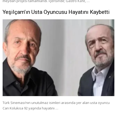
meydan projesi tamamlandı. İçerisinde; Gastro Kafe, …
Yeşilçam’ın Usta Oyuncusu Hayatını Kaybetti
Türk Sineması’nın unutulmaz isimleri arasında yer alan usta oyuncu
Can Kolukısa 92 yaşında hayatını …